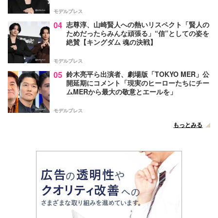
モデルプレス
04
志尊淳、山崎賢人への熱いリスペクト「賢人の
ためだったらみんな頑張る」“信”としての姿を
絶賛【キングダム 魂の決戦】
モデルプレス
05
鈴木亮平ら出演者、劇場版「TOKYO MER」公
開延期にコメント「現実のヒーローたちにチー
ムMERから最大の敬意とエールを」
モデルプレス
もっとみる