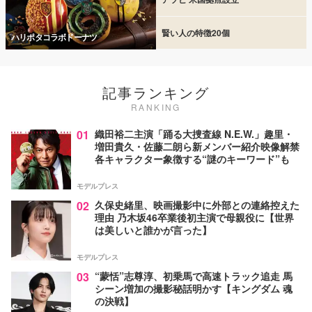
賢い人の特徴20個
ハリポタコラボドーナツ
記事ランキング
RANKING
01
織田裕二主演「踊る大捜査線 N.E.W.」趣里・
増田貴久・佐藤二朗ら新メンバー紹介映像解禁
各キャラクター象徴する“謎のキーワード”も
モデルプレス
02
久保史緒里、映画撮影中に外部との連絡控えた
理由 乃木坂46卒業後初主演で母親役に【世界
は美しいと誰かが言った】
モデルプレス
03
“蒙恬”志尊淳、初乗馬で高速トラック追走 馬
シーン増加の撮影秘話明かす【キングダム 魂
の決戦】