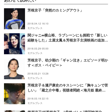
芳根京子「突然のカミングアウト」
2018.04.12 16:10
モデルプレス
関ジャニ∞横山裕、ラブシーンにも挑戦で「新しい
経験をした」土屋太鳳＆芳根京子主演映画の追加キ
ャスト発表＜累-かさね-＞
2018.03.29 05:00
モデルプレス
芳根京子、幼少期の「ギャン泣き」エピソード明か
す＜ボス・ベイビー＞
2018.03.21 13:28
モデルプレス
芳根京子＆瀬戸康史のキスシーンに「胸キュンで苦
しい」「蔵之介中毒」視聴者悶絶＜海月姫 最終話
＞
2018.03.19 22:15
モデルプレス