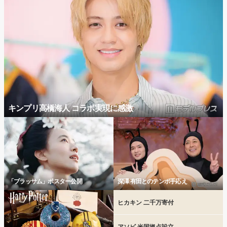
キンプリ高橋海人 コラボ実現に感激
「ブラッサム」ポスター公開
深澤 有田とのテンポ手応え
ヒカキン 二千万寄付
アソビ 米国拠点設立