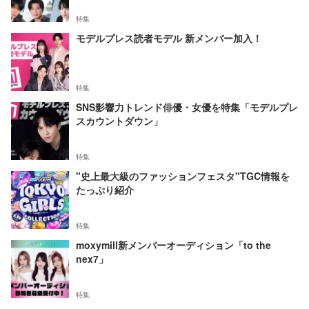
特集
モデルプレス読者モデル 新メンバー加入！
特集
SNS影響力トレンド俳優・女優を特集「モデルプレ
スカウントダウン」
特集
"史上最大級のファッションフェスタ"TGC情報を
たっぷり紹介
特集
moxymill新メンバーオーディション「to the
nex7」
特集