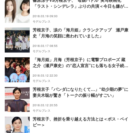
篠原涼子VS芳根京子、“母娘バトル”実写映画化
「ラスト・シンデレラ」ぶりの共演＜今日も嫌がら
せ弁当＞
2018.03.19 09:00
モデルプレス
芳根京子、涙の「海月姫」クランクアップ 瀬戸康
史「月海の笑顔に救われていました」
2018.03.17 08:55
モデルプレス
「海月姫」月海（芳根京子）に電撃プロポーズ 蔵
之介（瀬戸康史）の“恋人宣言”にも落ちる女子続出
＜第9話＞
2018.03.12 22:30
モデルプレス
芳根京子「パンダになりたくて…」“幼少期の夢”に
妻夫木聡が驚き「トークの振り幅がすごい」
2018.03.12 20:55
モデルプレス
芳根京子、挫折を乗り越える方法とは＜ボス・ベイ
ビー＞