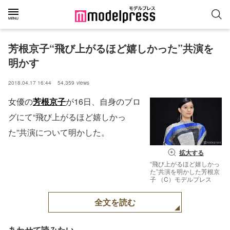
芳根京子“飛び上がるほど嬉しかった”共演を
明かす
2018.04.17 16:44
54,359
views
女優の
芳根京子
が16日、自身のブロ
グにて“飛び上がるほど嬉しかっ
た”共演について明かした。
拡大する
“飛び上がるほど嬉しかっ
た”共演を明かした芳根京
子 （C）モデルプレス
全文を読む
あわせて読みたい