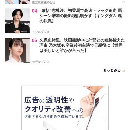
東宝東和株式会社
PR
04
“蒙恬”志尊淳、初乗馬で高速トラック追走 馬
シーン増加の撮影秘話明かす【キングダム 魂
の決戦】
モデルプレス
05
久保史緒里、映画撮影中に外部との連絡控えた
理由 乃木坂46卒業後初主演で母親役に【世界
は美しいと誰かが言った】
モデルプレス
もっとみる