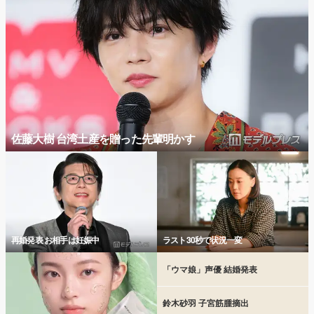
佐藤大樹 台湾土産を贈った先輩明かす
再婚発表 お相手は妊娠中
ラスト30秒で状況一変
「ウマ娘」声優 結婚発表
鈴木砂羽 子宮筋腫摘出