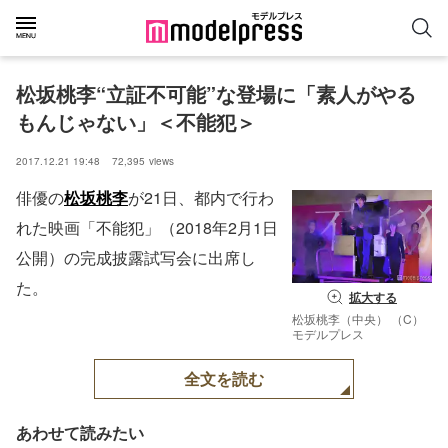
松坂桃李“立証不可能”な登場に「素人がやる
もんじゃない」＜不能犯＞
2017.12.21 19:48
72,395
views
俳優の
松坂桃李
が21日、都内で行わ
れた映画「不能犯」（2018年2月1日
公開）の完成披露試写会に出席し
た。
拡大する
松坂桃李（中央） （C）
モデルプレス
全文を読む
あわせて読みたい