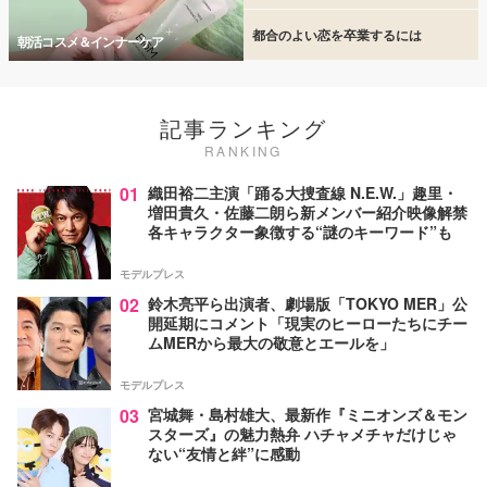
都合のよい恋を卒業するには
朝活コスメ＆インナーケア
記事ランキング
RANKING
01
織田裕二主演「踊る大捜査線 N.E.W.」趣里・
増田貴久・佐藤二朗ら新メンバー紹介映像解禁
各キャラクター象徴する“謎のキーワード”も
モデルプレス
02
鈴木亮平ら出演者、劇場版「TOKYO MER」公
開延期にコメント「現実のヒーローたちにチー
ムMERから最大の敬意とエールを」
モデルプレス
03
宮城舞・島村雄大、最新作『ミニオンズ＆モン
スターズ』の魅力熱弁 ハチャメチャだけじゃ
ない“友情と絆”に感動