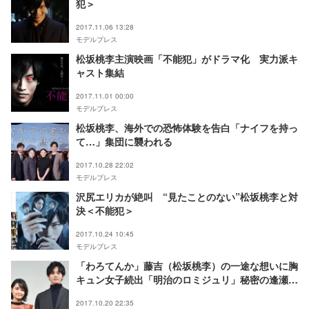
犯＞
2017.11.06 13:28
モデルプレス
松坂桃李主演映画「不能犯」がドラマ化 実力派キ
ャスト集結
2017.11.01 00:00
モデルプレス
松坂桃李、海外での恐怖体験を告白「ナイフを持っ
て…」集団に襲われる
2017.10.28 22:02
モデルプレス
沢尻エリカが絶叫 “見たことのない”松坂桃李と対
決＜不能犯＞
2017.10.24 10:45
モデルプレス
「わろてんか」藤吉（松坂桃李）の一途な想いに胸
キュン女子続出「明治のロミジュリ」秘密の逢瀬に
反響
2017.10.20 22:35