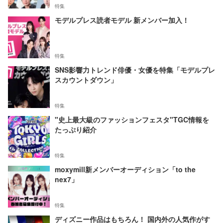
特集
モデルプレス読者モデル 新メンバー加入！
特集
SNS影響力トレンド俳優・女優を特集「モデルプレ
スカウントダウン」
特集
"史上最大級のファッションフェスタ"TGC情報を
たっぷり紹介
特集
moxymill新メンバーオーディション「to the
nex7」
特集
ディズニー作品はもちろん！ 国内外の人気作がす