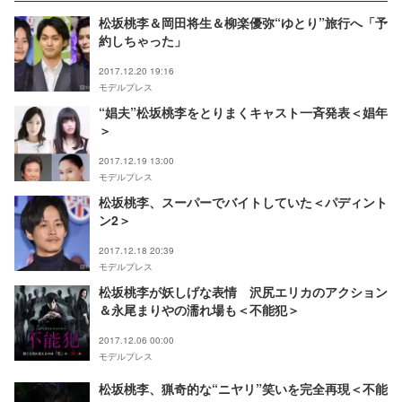
松坂桃李＆岡田将生＆柳楽優弥“ゆとり”旅行へ「予
約しちゃった」
2017.12.20 19:16
モデルプレス
“娼夫”松坂桃李をとりまくキャスト一斉発表＜娼年
＞
2017.12.19 13:00
モデルプレス
松坂桃李、スーパーでバイトしていた＜パディント
ン2＞
2017.12.18 20:39
モデルプレス
松坂桃李が妖しげな表情 沢尻エリカのアクション
＆永尾まりやの濡れ場も＜不能犯＞
2017.12.06 00:00
モデルプレス
松坂桃李、猟奇的な“ニヤリ”笑いを完全再現＜不能