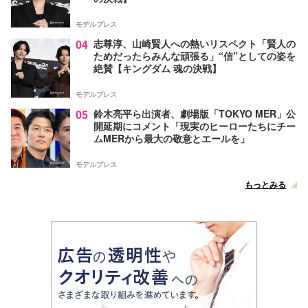
モデルプレス
04
志尊淳、山崎賢人への熱いリスペクト「賢人の
ためだったらみんな頑張る」“信”としての姿を
絶賛【キングダム 魂の決戦】
モデルプレス
05
鈴木亮平ら出演者、劇場版「TOKYO MER」公
開延期にコメント「現実のヒーローたちにチー
ムMERから最大の敬意とエールを」
モデルプレス
もっとみる