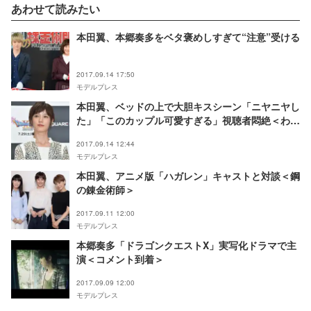
あわせて読みたい
本田翼、本郷奏多をベタ褒めしすぎて“注意”受ける
2017.09.14 17:50
モデルプレス
本田翼、ベッドの上で大胆キスシーン「ニヤニヤし
た」「このカップル可愛すぎる」視聴者悶絶＜わに
とかげぎす第8話＞
2017.09.14 12:44
モデルプレス
本田翼、アニメ版「ハガレン」キャストと対談＜鋼
の錬金術師＞
2017.09.11 12:00
モデルプレス
本郷奏多「ドラゴンクエストX」実写化ドラマで主
演＜コメント到着＞
2017.09.09 12:00
モデルプレス