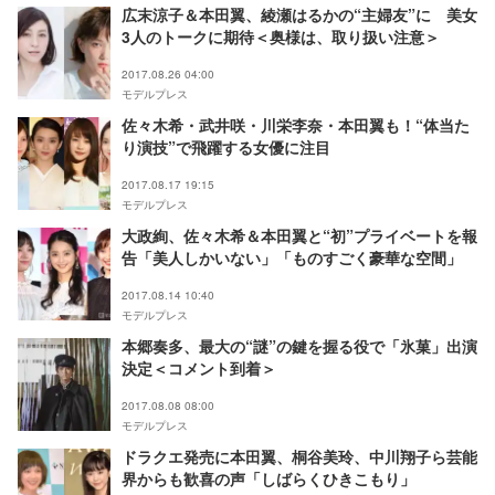
広末涼子＆本田翼、綾瀬はるかの“主婦友”に 美女
3人のトークに期待＜奥様は、取り扱い注意＞
2017.08.26 04:00
モデルプレス
佐々木希・武井咲・川栄李奈・本田翼も！“体当た
り演技”で飛躍する女優に注目
2017.08.17 19:15
モデルプレス
大政絢、佐々木希＆本田翼と“初”プライベートを報
告「美人しかいない」「ものすごく豪華な空間」
2017.08.14 10:40
モデルプレス
本郷奏多、最大の“謎”の鍵を握る役で「氷菓」出演
決定＜コメント到着＞
2017.08.08 08:00
モデルプレス
ドラクエ発売に本田翼、桐谷美玲、中川翔子ら芸能
界からも歓喜の声「しばらくひきこもり」