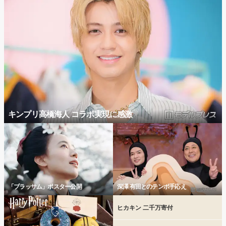
キンプリ高橋海人 コラボ実現に感激
「ブラッサム」ポスター公開
深澤 有田とのテンポ手応え
ヒカキン 二千万寄付