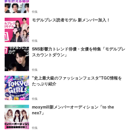
特集
モデルプレス読者モデル 新メンバー加入！
特集
SNS影響力トレンド俳優・女優を特集「モデルプレ
スカウントダウン」
特集
"史上最大級のファッションフェスタ"TGC情報を
たっぷり紹介
特集
moxymill新メンバーオーディション「to the
nex7」
特集