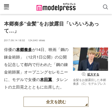
本郷奏多“金髪”をお披露目「いろいろあっ
て…」
2017.09.14 18:02
124,640
views
俳優の
本郷奏多
が14日、映画「鋼の
錬金術師」（12月1日公開）の公開
を記念して都内で行われた「鋼の錬
金術師展」オープニングセレモニー
拡大する
に、モデルで女優の
本田翼
、タレン
金髪をお披露目した本郷
奏多 （C）モデルプレス
トの土田晃之とともに出席した。
全文を読む