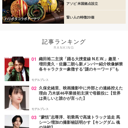
アソビ 米国拠点設立
賢い人の特徴20個
ハリポタコラボドーナツ
記事ランキング
RANKING
01
織田裕二主演「踊る大捜査線 N.E.W.」趣里・
増田貴久・佐藤二朗ら新メンバー紹介映像解禁
各キャラクター象徴する“謎のキーワード”も
モデルプレス
02
久保史緒里、映画撮影中に外部との連絡控えた
理由 乃木坂46卒業後初主演で母親役に【世界
は美しいと誰かが言った】
モデルプレス
03
“蒙恬”志尊淳、初乗馬で高速トラック追走 馬
シーン増加の撮影秘話明かす【キングダム 魂
の決戦】