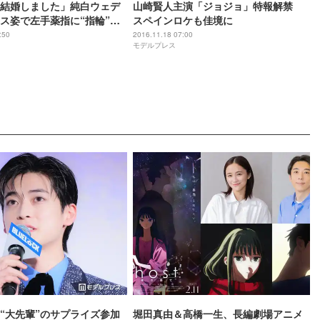
結婚しました」純白ウェデ
山崎賢人主演「ジョジョ」特報解禁
ス姿で左手薬指に“指輪”キ
スペインロケも佳境に
:50
2016.11.18 07:00
モデルプレス
“大先輩”のサプライズ参加
堀田真由＆高橋一生、長編劇場アニメ