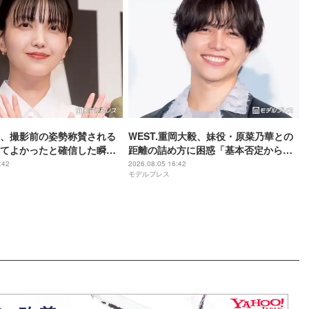
、撮影前の姿勢称賛される
WEST.重岡大毅、妹役・原菜乃華との
てよかったと確信した瞬
距離の詰め方に困惑「基本否定から入
は美しいと誰かが言った】
る会話をしてしまった」【5秒で完全犯
:42
2026.08.05 16:42
モデルプレス
罪を生成する方法】