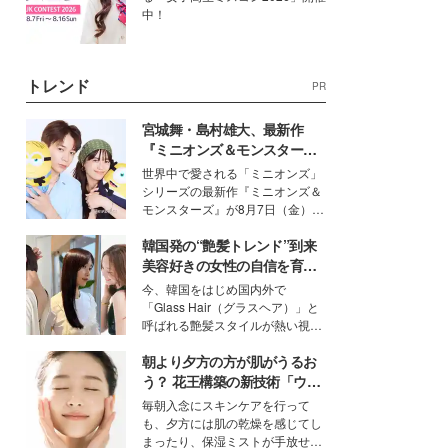
中！
トレンド
PR
宮城舞・島村雄大、最新作
『ミニオンズ＆モンスター
ズ』の魅力熱弁 ハチャメチャ
世界中で愛される「ミニオンズ」
だけじゃない“友情と絆”に感
シリーズの最新作『ミニオンズ＆
動
モンスターズ』が8月7日（金）に
公開。モデルプレスでは、“大のミ
韓国発の“艶髪トレンド”到来
ニオン好き”という共通点を持つモ
デルの宮城舞と島村雄大の特別対
美容好きの女性の自信を育む
談をお届け！それぞれの視点か
「ヘアケア事情」って？
今、韓国をはじめ国内外で
ら、今作ならではの魅力や予想外
「Glass Hair（グラスヘア）」と
の感動をもたらす奥深いストーリ
呼ばれる艶髪スタイルが熱い視線
ーについて熱く語り合ってもらっ
を集めています。メイクやファッ
た。
朝より夕方の方が肌がうるお
ションの完成度を高めるベースと
して、“髪そのものの美しさ”に改
う？ 花王構築の新技術「ウォ
めて注目する人が増えている様
ーターキャプチャリングスキ
毎朝入念にスキンケアを行って
子。今回は、そんな憧れの艶やか
ン（捕水肌）」がスキンケア
も、夕方には肌の乾燥を感じてし
な髪を日常で叶える、美容好きの
の常識を変える予感
まったり、保湿ミストが手放せな