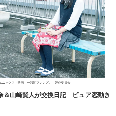
アエニックス・映画「一週間フレンズ。」製作委員会
奈＆山崎賢人が交換日記　ピュア恋動き
Loaded
:
87.03%