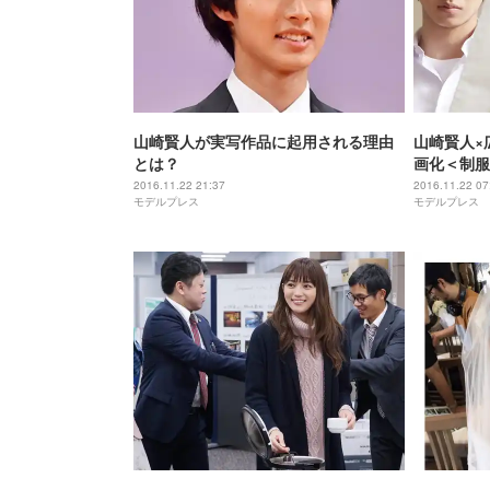
山崎賢人が実写作品に起用される理由
山崎賢人×
とは？
画化＜制服
到着＞
2016.11.22 21:37
2016.11.22 07
モデルプレス
モデルプレス