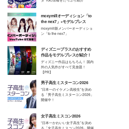
moxymillオーディション「to
the nex7」×モデルプレス
moxymill新メンバーオーディショ
ン「to the nex7」
ディズニープラスのおすすめ
作品をモデルプレスが紹介！
ディズニー作品はもちろん！ 国内
外の人気作がすべて見放題！
【PR】
男子高生ミスターコン2026
“日本一のイケメン高校生”を決め
る「男子高生ミスターコン2026」
開催中！
女子高生ミスコン2026
“日本一かわいい女子高生”を決め
る「女子高生ミスコン2026」開催