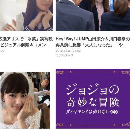
広瀬アリスで「氷菓」実写映
Hey! Say! JUMP山田涼介＆川口春奈の
ビジュアル解禁＆コメント
再共演に反響「大人になった」「やま
はる最高」
:00
2016.11.21 21:53
モデルプレス