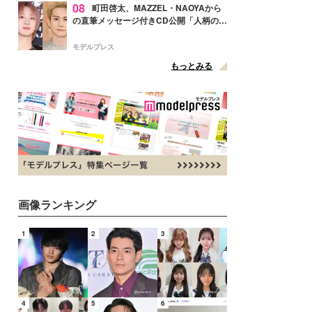
08
町田啓太、MAZZEL・NAOYAから
の直筆メッセージ付きCD公開「人柄の良
さがにじみ出てる」の声
モデルプレス
もっとみる
画像ランキング
1
2
3
4
5
6