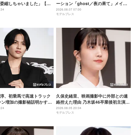
委縮しちゃいました」【ブ
ーション「ghost／夜の果て」メイン
】
キャスト声優に決定「子どもの頃に抱
:34
2026.08.07 07:00
モデルプレス
いていた言葉にはできない沢山の感情
を思い出しました」
尊淳、初乗馬で高速トラック
久保史緒里、映画撮影中に外部との連
ーン増加の撮影秘話明かす
絡控えた理由 乃木坂46卒業後初主演で
ム 魂の決戦】
母親役に【世界は美しいと誰かが言っ
:24
2026.08.05 20:04
モデルプレス
た】