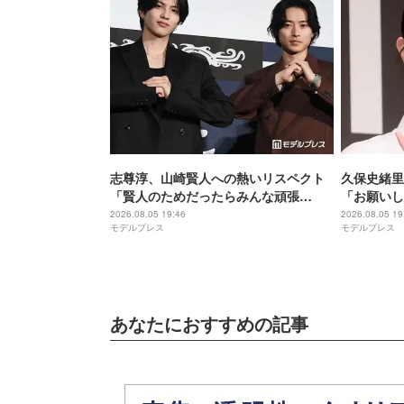
志尊淳、山崎賢人への熱いリスペクト
久保史緒里
「賢人のためだったらみんな頑張
「お願いし
る」“信”としての姿を絶賛【キングダ
間」【世界
2026.08.05 19:46
2026.08.05 19
モデルプレス
モデルプレス
ム 魂の決戦】
あなたにおすすめの記事