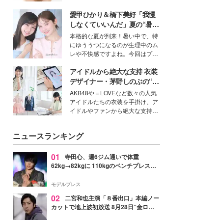
女性たちのヘアケア事情を紹介し
いという読者も多いのでは？そん
ます。
愛甲ひかり＆橋下美好「我慢
な美容の常識を大きく変える可能
性を秘めた、革新的な「Water
しなくていいんだ」夏の“暑さ
Capturing Skin（ウォーターキャ
対策”の新しい選択肢とは？
本格的な夏が到来！暑い中で、特
プチャリングスキン：捕水肌）」
にゆううつになるのが生理中のム
技術を、花王が構築した。
レや不快感ですよね。今回はプラ
イベートでも仲良しで旅行好きな
アイドルから絶大な支持 衣装
モデル・愛甲ひかりさんと橋下美
好さんを迎えて本音で女子会トー
デザイナー・茅野しのぶの“可
ク。猛暑のお出かけを快適に過ご
愛い”を作る美学＜「シチズン
AKB48や＝LOVEなど数々の人気
すヒントや、2人が感動した夏の
クロスシー」インタビュー＞
アイドルたちの衣装を手掛け、ア
生理の新常識にも迫りました。
イドルやファンから絶大な支持を
得る、株式会社オサレカンパニー
取締役兼クリエイティブディレク
ニュースランキング
ター・茅野しのぶ。一人ひとりの
個性に寄り添い、魅力を引き出す
衣装作りは、多くの女性たちに勇
01
寺田心、週6ジム通いで体重
気と自信を与え続けている。
62kg→82kgに 110kgのベンチプレス持
ち上げる姿披露「胸板の厚みすごい」
「かっこいい」と反響
モデルプレス
02
二宮和也主演「８番出口」本編ノー
カットで地上波初放送 8月28日“金ロ
ー”枠