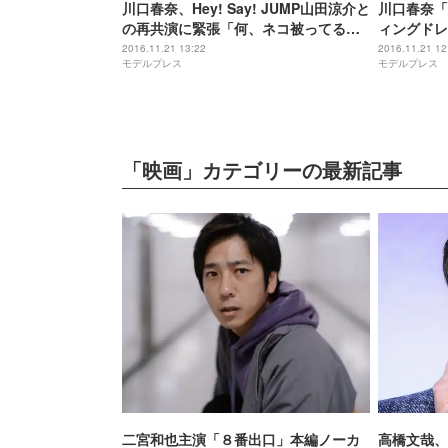
川口春奈、Hey! Say! JUMP山田涼介と
川口春奈「
の再共演に緊張「何、ネコ被ってる
ィングドレ
の？と言われました（笑）」
ラリ
2016.11.21 13:22
2016.11.21 12
モデルプレス
モデルプレス
「映画」カテゴリーの最新記事
二宮和也主演「８番出口」本編ノーカ
高橋文哉、