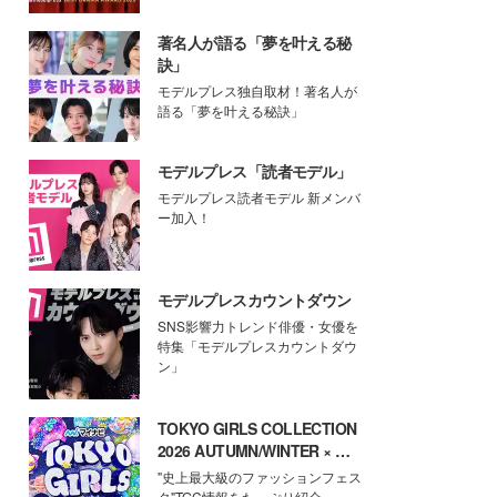
著名人が語る「夢を叶える秘
訣」
モデルプレス独自取材！著名人が
語る「夢を叶える秘訣」
モデルプレス「読者モデル」
モデルプレス読者モデル 新メンバ
ー加入！
モデルプレスカウントダウン
SNS影響力トレンド俳優・女優を
特集「モデルプレスカウントダウ
ン」
TOKYO GIRLS COLLECTION
2026 AUTUMN/WINTER × モ
デルプレス
"史上最大級のファッションフェス
タ"TGC情報をたっぷり紹介