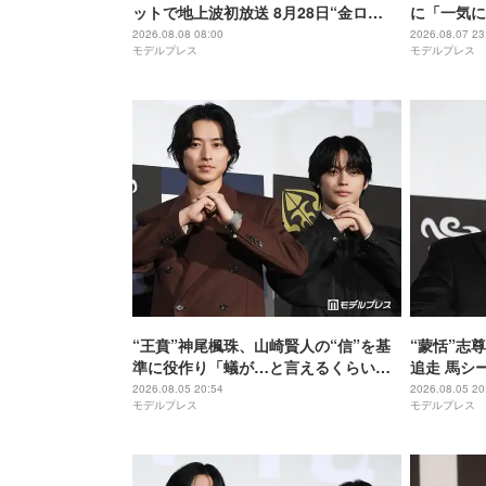
ットで地上波初放送 8月28日“金ロ
に「一気に
ー”枠
ルーロック
2026.08.08 08:00
2026.08.07 23
モデルプレス
モデルプレス
“王賁”神尾楓珠、山崎賢人の“信”を基
“蒙恬”志
準に役作り「蟻が…と言えるくらいの
追走 馬シ
説得力がないと」【キングダム 魂の決
【キングダ
2026.08.05 20:54
2026.08.05 20
モデルプレス
モデルプレス
戦】