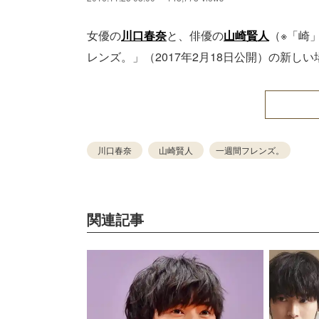
女優の
川口春奈
と、俳優の
山崎賢人
（※「崎
レンズ。」（2017年2月18日公開）の新し
川口春奈
山崎賢人
一週間フレンズ。
関連記事