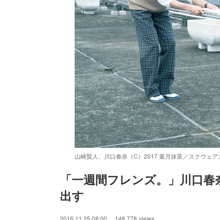
山崎賢人、川口春奈（C）2017 葉月抹茶／スクウェ
「一週間フレンズ。」川口春
出す
/
Unmute
2016.11.25 08:00
148,778
views