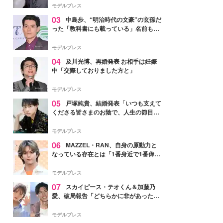
モデルプレス
03
中島歩、“明治時代の文豪”の玄孫だ
った「教科書にも載っている」名前も先
祖に由来
モデルプレス
04
及川光博、再婚発表 お相手は妊娠
中「交際しておりました方と」
モデルプレス
05
戸塚純貴、結婚発表「いつも支えて
くださる皆さまのお陰で、人生の節目を
迎えられること、心より感謝しておりま
す」【全文】
モデルプレス
06
MAZZEL・RAN、自身の原動力と
なっている存在とは「1番身近で1番偉大
な存在」
モデルプレス
07
スカイピース・テオくん＆加藤乃
愛、破局報告「どちらかに非があったわ
けではなく」2023年2月に交際発表
モデルプレス