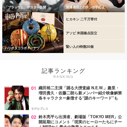
「ブラッサム」ポスター公開
深澤 有田とのテンポ手応え
ヒカキン 二千万寄付
アソビ 米国拠点設立
賢い人の特徴20個
ハリポタコラボドーナツ
記事ランキング
RANKING
01
織田裕二主演「踊る大捜査線 N.E.W.」趣里・
増田貴久・佐藤二朗ら新メンバー紹介映像解禁
各キャラクター象徴する“謎のキーワード”も
モデルプレス
02
鈴木亮平ら出演者、劇場版「TOKYO MER」公
開延期にコメント「現実のヒーローたちにチー
ムMERから最大の敬意とエールを」