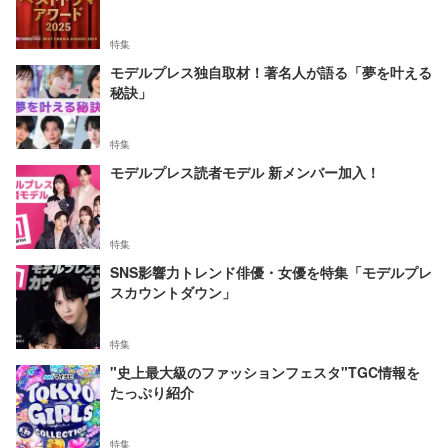
特集
モデルプレス独自取材！著名人が語る「夢を叶える
秘訣」
特集
モデルプレス読者モデル 新メンバー加入！
特集
SNS影響力トレンド俳優・女優を特集「モデルプレ
スカウントダウン」
特集
"史上最大級のファッションフェスタ"TGC情報を
たっぷり紹介
特集