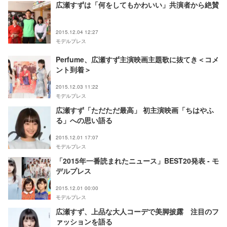
広瀬すずは「何をしてもかわいい」共演者から絶賛
2015.12.04 12:27
モデルプレス
Perfume、広瀬すず主演映画主題歌に抜てき＜コメ
ント到着＞
2015.12.03 11:22
モデルプレス
広瀬すず「ただただ最高」 初主演映画「ちはやふ
る」への思い語る
2015.12.01 17:07
モデルプレス
「2015年一番読まれたニュース」BEST20発表 - モ
デルプレス
2015.12.01 00:00
モデルプレス
広瀬すず、上品な大人コーデで美脚披露 注目のフ
ァッションを語る