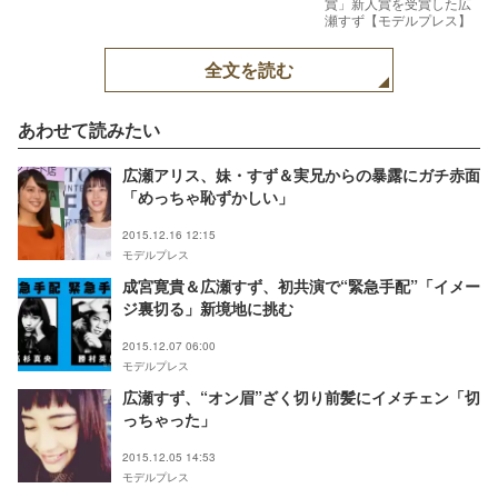
賞」新人賞を受賞した広
瀬すず【モデルプレス】
全文を読む
あわせて読みたい
広瀬アリス、妹・すず＆実兄からの暴露にガチ赤面
「めっちゃ恥ずかしい」
2015.12.16 12:15
モデルプレス
成宮寛貴＆広瀬すず、初共演で“緊急手配”「イメー
ジ裏切る」新境地に挑む
2015.12.07 06:00
モデルプレス
広瀬すず、“オン眉”ざく切り前髪にイメチェン「切
っちゃった」
2015.12.05 14:53
モデルプレス