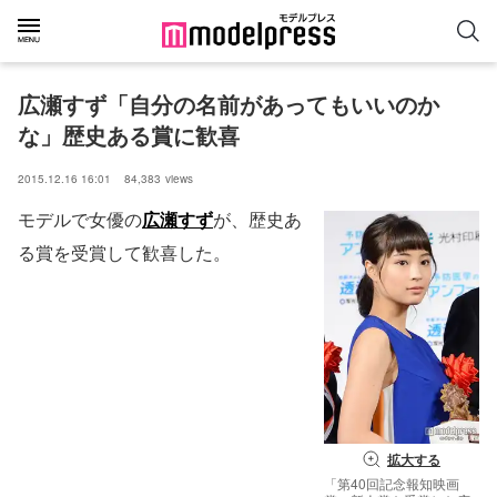
広瀬すず「自分の名前があってもいいのか
な」歴史ある賞に歓喜
2015.12.16 16:01
84,383
views
モデルで女優の
広瀬すず
が、歴史あ
る賞を受賞して歓喜した。
拡大する
「第40回記念報知映画