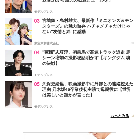
モデルプレス
03
宮城舞・島村雄大、最新作『ミニオンズ＆モン
スターズ』の魅力熱弁 ハチャメチャだけじゃ
ない“友情と絆”に感動
東宝東和株式会社
PR
04
“蒙恬”志尊淳、初乗馬で高速トラック追走 馬
シーン増加の撮影秘話明かす【キングダム 魂
の決戦】
モデルプレス
05
久保史緒里、映画撮影中に外部との連絡控えた
理由 乃木坂46卒業後初主演で母親役に【世界
は美しいと誰かが言った】
モデルプレス
もっとみる