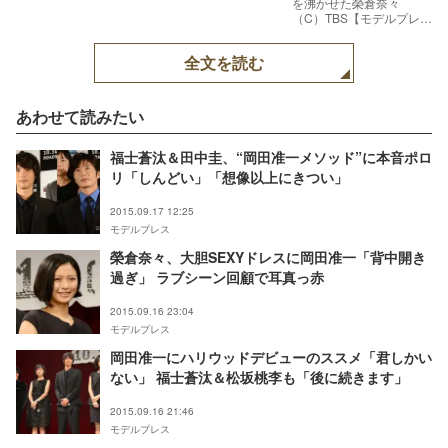
を沸かせた榮倉奈々
（C）TBS【モデルプレ
ス】
全文を読む
あわせて読みたい
福士蒼汰＆田中圭、“岡田准一メソッド”に本音ポロ
リ「しんどい」「想像以上にきつい」
2015.09.17 12:25
モデルプレス
榮倉奈々、大胆SEXYドレスに岡田准一「背中開き
過ぎ」 ラブシーン回顧で耳真っ赤
2015.09.16 23:04
モデルプレス
岡田准一にハリウッドデビューのススメ「君しかい
ない」 福士蒼汰＆松坂桃李も「後に続きます」
2015.09.16 21:46
モデルプレス