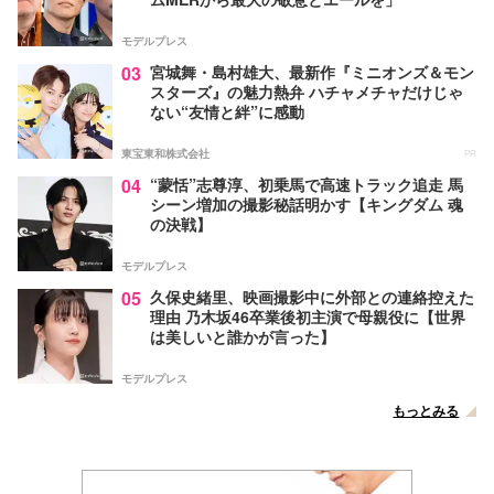
モデルプレス
03
宮城舞・島村雄大、最新作『ミニオンズ＆モン
スターズ』の魅力熱弁 ハチャメチャだけじゃ
ない“友情と絆”に感動
東宝東和株式会社
PR
04
“蒙恬”志尊淳、初乗馬で高速トラック追走 馬
シーン増加の撮影秘話明かす【キングダム 魂
の決戦】
モデルプレス
05
久保史緒里、映画撮影中に外部との連絡控えた
理由 乃木坂46卒業後初主演で母親役に【世界
は美しいと誰かが言った】
モデルプレス
もっとみる