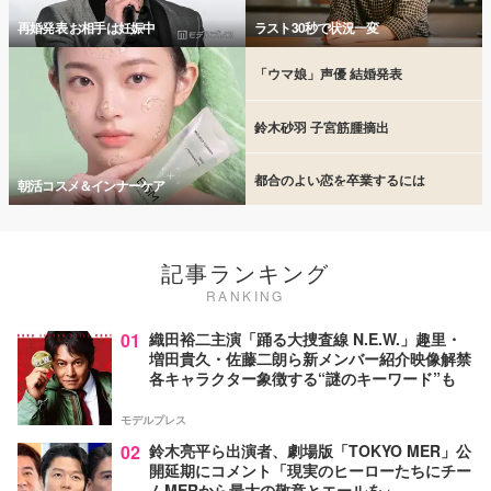
再婚発表 お相手は妊娠中
ラスト30秒で状況一変
「ウマ娘」声優 結婚発表
鈴木砂羽 子宮筋腫摘出
都合のよい恋を卒業するには
朝活コスメ＆インナーケア
記事ランキング
RANKING
01
織田裕二主演「踊る大捜査線 N.E.W.」趣里・
増田貴久・佐藤二朗ら新メンバー紹介映像解禁
各キャラクター象徴する“謎のキーワード”も
モデルプレス
02
鈴木亮平ら出演者、劇場版「TOKYO MER」公
開延期にコメント「現実のヒーローたちにチー
ムMERから最大の敬意とエールを」