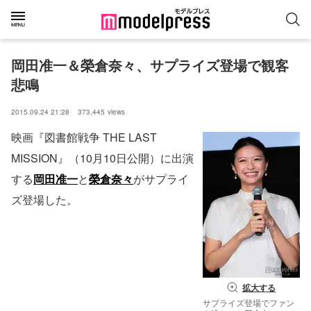
岡田准一＆榮倉奈々、サプライズ登場で観客
悲鳴
2015.09.24 21:28
373,445
views
映画『図書館戦争 THE LAST
MISSION』（10月10日公開）に出演
する
岡田准一
と
榮倉奈々
がサプライ
ズ登場した。
拡大する
サプライズ登場でファン