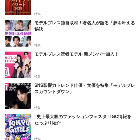
特集
モデルプレス独自取材！著名人が語る「夢を叶える
秘訣」
特集
モデルプレス読者モデル 新メンバー加入！
特集
SNS影響力トレンド俳優・女優を特集「モデルプレ
スカウントダウン」
特集
"史上最大級のファッションフェスタ"TGC情報を
たっぷり紹介
特集