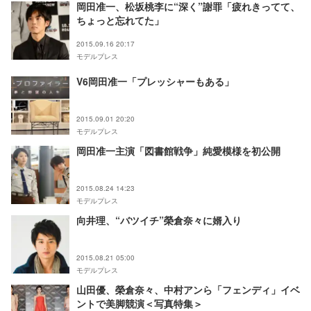
岡田准一、松坂桃李に“深く”謝罪「疲れきってて、
ちょっと忘れてた」
2015.09.16 20:17
モデルプレス
V6岡田准一「プレッシャーもある」
2015.09.01 20:20
モデルプレス
岡田准一主演「図書館戦争」純愛模様を初公開
2015.08.24 14:23
モデルプレス
向井理、“バツイチ”榮倉奈々に婿入り
2015.08.21 05:00
モデルプレス
山田優、榮倉奈々、中村アンら「フェンディ」イベ
ントで美脚競演＜写真特集＞