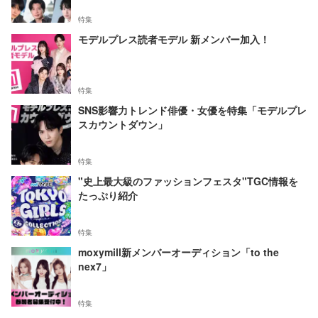
特集
モデルプレス読者モデル 新メンバー加入！
特集
SNS影響力トレンド俳優・女優を特集「モデルプレ
スカウントダウン」
特集
"史上最大級のファッションフェスタ"TGC情報を
たっぷり紹介
特集
moxymill新メンバーオーディション「to the
nex7」
特集