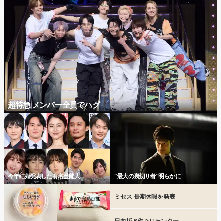
超特急 メンバー全員でハグ
今年結婚発表した有名芸能人
“最大の裏切り者”明らかに
ミセス 長期休暇を発表
日向坂 6作ぶりセンター