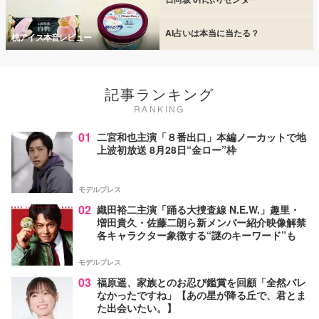
AI占いは本当に当たる？
桃アイス本音レビュー
記事ランキング
RANKING
01
二宮和也主演「８番出口」本編ノーカットで地
上波初放送 8月28日“金ロー”枠
モデルプレス
02
織田裕二主演「踊る大捜査線 N.E.W.」趣里・
増田貴久・佐藤二朗ら新メンバー紹介映像解禁
各キャラクター象徴する“謎のキーワード”も
モデルプレス
03
福原遥、家族とのお忍び鑑賞を回顧「全然バレ
なかったですね」【あの星が降る丘で、君とま
た出会いたい。】