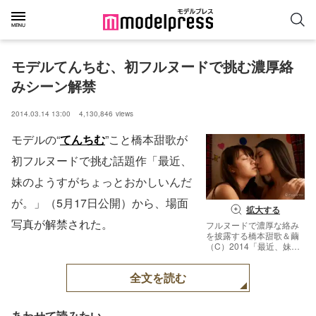
モデルてんちむ、初フルヌードで挑む濃厚絡
みシーン解禁
2014.03.14 13:00
4,130,846
views
モデルの“
てんちむ
”こと橋本甜歌が
初フルヌードで挑む話題作「最近、
妹のようすがちょっとおかしいんだ
が。」（5月17日公開）から、場面
拡大する
写真が解禁された。
フルヌードで濃厚な絡み
を披露する橋本甜歌＆繭
（C）2014「最近、妹の
ようすがちょっとおかし
いんだが。」製作委員会
全文を読む
あわせて読みたい