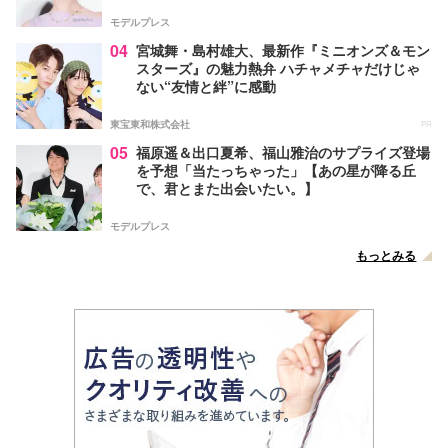
モデルプレス
04
宮城舞・島村雄大、最新作『ミニオンズ＆モン
スターズ』の魅力熱弁 ハチャメチャだけじゃ
ない“友情と絆”に感動
東宝東和株式会社
PR
05
福原遥＆出口夏希、福山雅治のサプライズ登場
を予想「当たっちゃった」【あの星が降る丘
で、君とまた出会いたい。】
モデルプレス
もっとみる