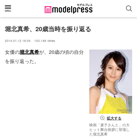
堀北真希、20歳当時を振り返る
2014.01.12 16:04
103,148
views
女優の
堀北真希
が、20歳の頃の自分
を振り返った。
拡大する
映画「麦子さんと」の大
ヒット舞台挨拶に登場し
た堀北真希