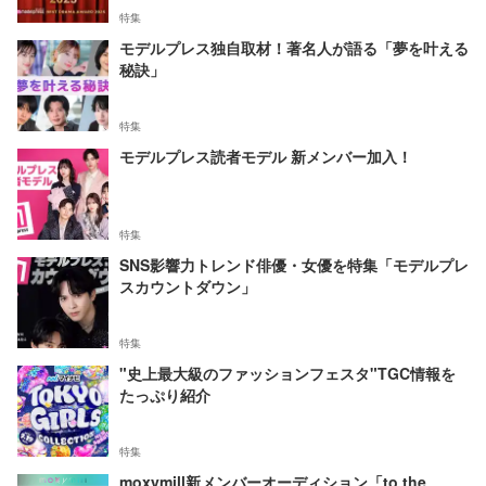
特集
モデルプレス独自取材！著名人が語る「夢を叶える
秘訣」
特集
モデルプレス読者モデル 新メンバー加入！
特集
SNS影響力トレンド俳優・女優を特集「モデルプレ
スカウントダウン」
特集
"史上最大級のファッションフェスタ"TGC情報を
たっぷり紹介
特集
moxymill新メンバーオーディション「to the