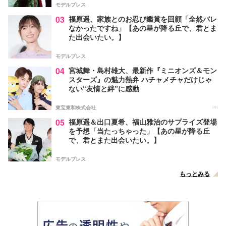
モデルプレス
03
福原遥、家族とのお忍び鑑賞を回顧「全然バレ
なかったですね」【あの星が降る丘で、君とま
た出会いたい。】
モデルプレス
04
宮城舞・島村雄大、最新作『ミニオンズ＆モン
スターズ』の魅力熱弁 ハチャメチャだけじゃ
ない“友情と絆”に感動
東宝東和株式会社
PR
05
福原遥＆出口夏希、福山雅治のサプライズ登場
を予想「当たっちゃった」【あの星が降る丘
で、君とまた出会いたい。】
モデルプレス
もっとみる