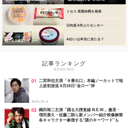
ミセス 長期休暇を発表
日向坂 6作ぶりセンター
AI占いは本当に当たる？
桃アイス本音レビュー
記事ランキング
RANKING
01
二宮和也主演「８番出口」本編ノーカットで地
上波初放送 8月28日“金ロー”枠
モデルプレス
02
織田裕二主演「踊る大捜査線 N.E.W.」趣里・
増田貴久・佐藤二朗ら新メンバー紹介映像解禁
各キャラクター象徴する“謎のキーワード”も