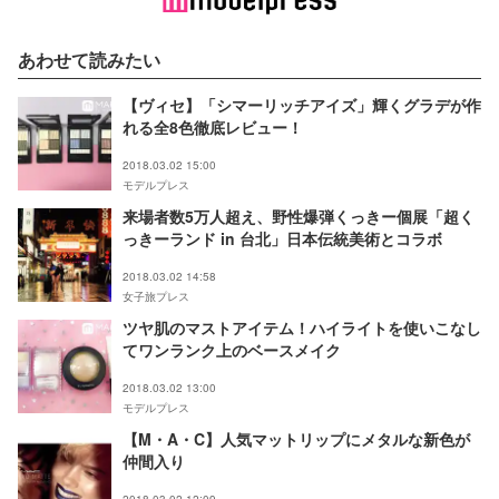
あわせて読みたい
【ヴィセ】「シマーリッチアイズ」輝くグラデが作
れる全8色徹底レビュー！
2018.03.02 15:00
モデルプレス
来場者数5万人超え、野性爆弾くっきー個展「超く
っきーランド in 台北」日本伝統美術とコラボ
2018.03.02 14:58
女子旅プレス
ツヤ肌のマストアイテム！ハイライトを使いこなし
てワンランク上のベースメイク
2018.03.02 13:00
モデルプレス
【M・A・C】人気マットリップにメタルな新色が
仲間入り