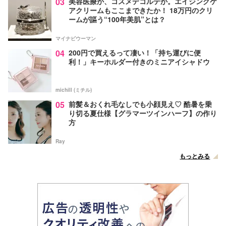
03
美容医療か、コスメデコルテか。エイジングケ
アクリームもここまできたか！ 18万円のクリ
ームが謳う“100年美肌”とは？
マイナビウーマン
04
200円で買えるって凄い！「持ち運びに便
利！」キーホルダー付きのミニアイシャドウ
michill (ミチル)
05
前髪＆おくれ毛なしでも小顔見え♡ 酷暑を乗
り切る夏仕様【グラマーツインハーフ】の作り
方
Ray
もっとみる