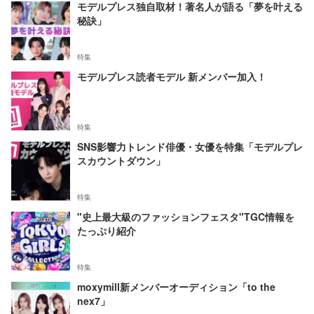
モデルプレス独自取材！著名人が語る「夢を叶える
秘訣」
特集
モデルプレス読者モデル 新メンバー加入！
特集
SNS影響力トレンド俳優・女優を特集「モデルプレ
スカウントダウン」
特集
"史上最大級のファッションフェスタ"TGC情報を
たっぷり紹介
特集
moxymill新メンバーオーディション「to the
nex7」