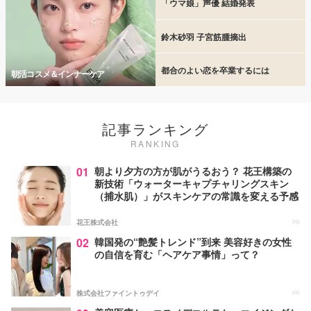
「ウマ娘」声優 結婚発表
鈴木砂羽 子宮筋腫摘出
都合のよい恋を卒業するには
朝活コスメ＆インナーケア
記事ランキング
RANKING
01
朝より夕方の方が肌がうるおう？ 花王構築の
新技術「ウォーターキャプチャリングスキン
（捕水肌）」がスキンケアの常識を変える予感
花王株式会社
PR
02
韓国発の“艶髪トレンド”到来 美容好きの女性
の自信を育む「ヘアケア事情」って？
株式会社ファイントゥデイ
PR