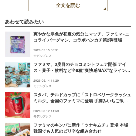
全文を読む
あわせて読みたい
爽やかな寒色が初夏の気分にマッチ。ファミマ×ニ
コライ バーグマン、コラボハンカチ第2弾登場
2026.05.15 06:31
モデルプレス
ファミマ、3度目のチョコミントフェア開催 アイ
ス・菓子・飲料など全8種“爽快感MAX”なラインナ
ップ
2026.05.14 11:29
モデルプレス
スタバ、チルドカップに「ストロベリークラッシュ
ミルク」全国のファミマに登場 手摘みいちご果汁×
練乳ミルクの満足感
2026.05.12 14:59
モデルプレス
ファミマのキンパに新作「ツナキムチ」登場 本場
韓国でも人気のピリ辛な組み合わせ