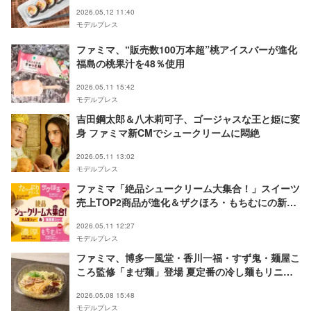
2026.05.12 11:40
モデルプレス
ファミマ、“販売数100万本超”桃アイスバーが進化
福島の桃果汁を48％使用
2026.05.11 15:42
モデルプレス
吉田鋼太郎＆八木莉可子、ゴージャスな王と姫に変
身 ファミマ新CMでシュークリームに悶絶
2026.05.11 13:02
モデルプレス
ファミマ「絶品シュークリーム大集合！」スイーツ
売上TOP2商品が進化＆ザクほろ・もちむにの新作
も登場
2026.05.11 12:27
モデルプレス
ファミマ、博多一風堂・香川一福・すず鬼・麺屋こ
ころ監修「まぜ麺」登場 夏定番の冷し麺もリニュ
ーアル
2026.05.08 15:48
モデルプレス