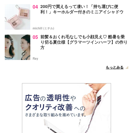
04
200円で買えるって凄い！「持ち運びに便
利！」キーホルダー付きのミニアイシャドウ
michill (ミチル)
05
前髪＆おくれ毛なしでも小顔見え♡ 酷暑を乗
り切る夏仕様【グラマーツインハーフ】の作り
方
Ray
もっとみる