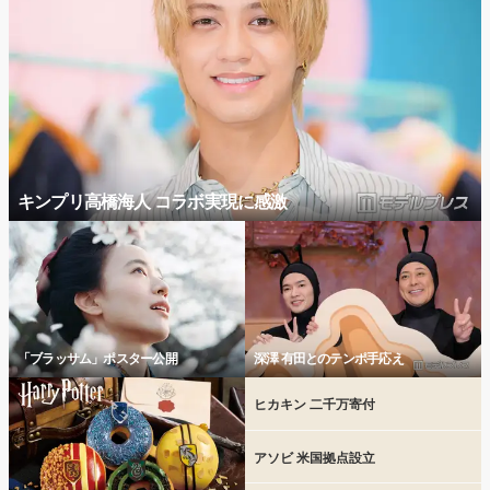
キンプリ高橋海人 コラボ実現に感激
「ブラッサム」ポスター公開
深澤 有田とのテンポ手応え
ヒカキン 二千万寄付
アソビ 米国拠点設立