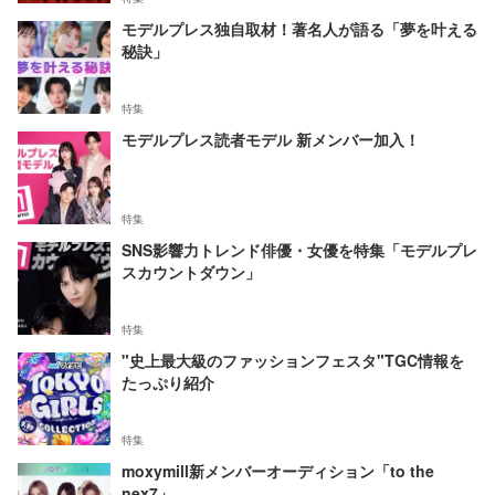
モデルプレス独自取材！著名人が語る「夢を叶える
秘訣」
特集
モデルプレス読者モデル 新メンバー加入！
特集
SNS影響力トレンド俳優・女優を特集「モデルプレ
スカウントダウン」
特集
"史上最大級のファッションフェスタ"TGC情報を
たっぷり紹介
特集
moxymill新メンバーオーディション「to the
nex7」