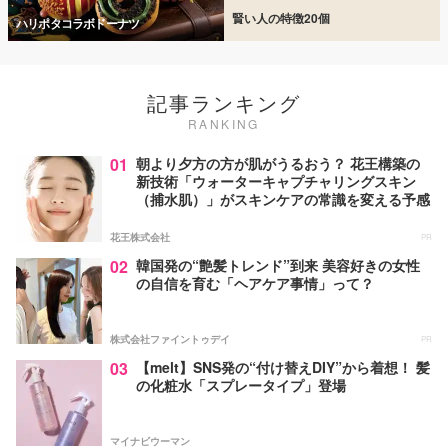
賢い人の特徴20個
ハリポタコラボドーナツ
記事ランキング
RANKING
01
朝より夕方の方が肌がうるおう？ 花王構築の
新技術「ウォーターキャプチャリングスキン
（捕水肌）」がスキンケアの常識を変える予感
花王株式会社
PR
02
韓国発の“艶髪トレンド”到来 美容好きの女性
の自信を育む「ヘアケア事情」って？
株式会社ファイントゥデイ
PR
03
【melt】SNS発の“付け替えDIY”から着想！ 髪
の化粧水「スプレータイプ」登場
マイナビウーマン