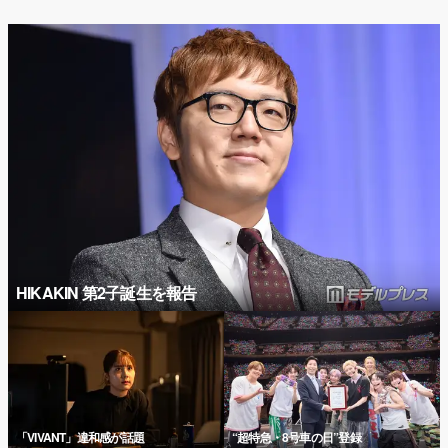
HIKAKIN 第2子誕生を報告
「VIVANT」違和感が話題
“超特急・8号車の日”登録