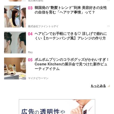
花王株式会社
PR
03
韓国発の“艶髪トレンド”到来 美容好きの女性
の自信を育む「ヘアケア事情」って？
株式会社ファイントゥデイ
PR
04
ヘアピンでお手軽にできる♡ 涼しげで崩れに
くい【カーテンバング風】アレンジの作り方
Ray
05
ポムポムプリンのコラボグッズがかわいすぎ！
Cosme Kitchenの展示会で見つけた新作ビュ
ーティアイテム
マイナビウーマン
もっとみる