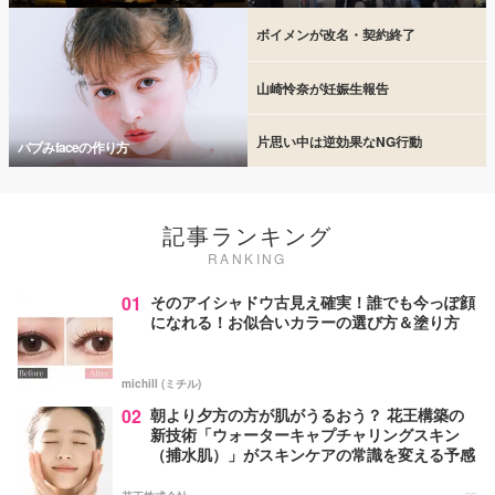
ボイメンが改名・契約終了
山崎怜奈が妊娠生報告
片思い中は逆効果なNG行動
バブみfaceの作り方
記事ランキング
RANKING
01
そのアイシャドウ古見え確実！誰でも今っぽ顔
になれる！お似合いカラーの選び方＆塗り方
michill (ミチル)
02
朝より夕方の方が肌がうるおう？ 花王構築の
新技術「ウォーターキャプチャリングスキン
（捕水肌）」がスキンケアの常識を変える予感