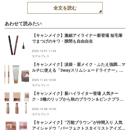
「同 02」「同 01」（画
全文を読む
像提供：株式会社井田ラ
ボラトリーズ）
あわせて読みたい
【キャンメイク】激細アイライナー新登場 短毛筆
でまつげのキワ・隙間も自由自在
2020.12.01 11:24
モデルプレス
【キャンメイク】涙袋・眉メイク・ふたえ強調…マ
ルチに使える「3wayスリムシェードライナー」限
定で新登場
2020.11.24 10:00
モデルプレス
【キャンメイク】新ハイライター登場 人気チー
ク・3種のリップから秋のブラウン＆ピンクブラウ
ン系新色も
2020.10.06 10:00
モデルプレス
【キャンメイク】“万能ブラウン”が仲間入り 人気
アイシャドウ「パーフェクトスタイリストアイズ」