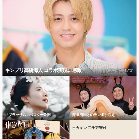
キンプリ高橋海人 コラボ実現に感激
「ブラッサム」ポスター公開
深澤 有田とのテンポ手応え
ヒカキン 二千万寄付