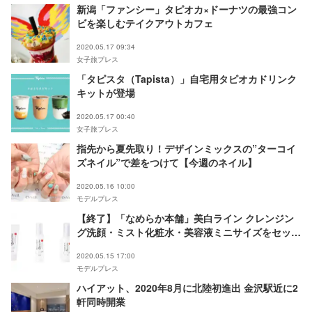
新潟「ファンシー」タピオカ×ドーナツの最強コン
ビを楽しむテイクアウトカフェ
2020.05.17 09:34
女子旅プレス
「タピスタ（Tapista）」自宅用タピオカドリンク
キットが登場
2020.05.17 00:40
女子旅プレス
指先から夏先取り！デザインミックスの”ターコイ
ズネイル”で差をつけて【今週のネイル】
2020.05.16 10:00
モデルプレス
【終了】「なめらか本舗」美白ライン クレンジン
グ洗顔・ミスト化粧水・美容液ミニサイズをセット
で10名様にプレゼント【アプリ限定】
2020.05.15 17:00
モデルプレス
ハイアット、2020年8月に北陸初進出 金沢駅近に2
軒同時開業