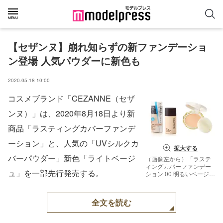
【セザンヌ】崩れ知らずの新ファンデーショ
ン登場 人気パウダーに新色も
2020.05.18 10:00
コスメブランド「CEZANNE（セザ
ンヌ）」は、2020年8月18日より新
商品「ラスティングカバーファンデ
ーション」と、人気の「UVシルクカ
拡大する
バーパウダー」新色「ライトベージ
（画像左から）「ラステ
ィングカバーファンデー
ュ」を一部先行発売する。
ション 00 明るいベージュ
系」、「UVシルクカバー
パウダー 00 ライトベージ
ュ」（画像提供：株式会
全文を読む
社セザンヌ化粧品）