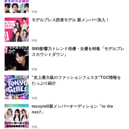
特集
モデルプレス読者モデル 新メンバー加入！
特集
SNS影響力トレンド俳優・女優を特集「モデルプレ
スカウントダウン」
特集
"史上最大級のファッションフェスタ"TGC情報を
たっぷり紹介
特集
moxymill新メンバーオーディション「to the
nex7」
特集