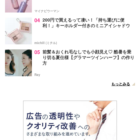
マイナビウーマン
04
200円で買えるって凄い！「持ち運びに便
利！」キーホルダー付きのミニアイシャドウ
michill (ミチル)
05
前髪＆おくれ毛なしでも小顔見え♡ 酷暑を乗
り切る夏仕様【グラマーツインハーフ】の作り
方
Ray
もっとみる