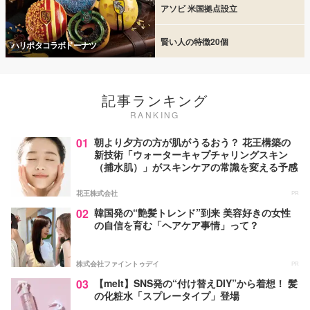
アソビ 米国拠点設立
賢い人の特徴20個
ハリポタコラボドーナツ
記事ランキング
RANKING
01
朝より夕方の方が肌がうるおう？ 花王構築の
新技術「ウォーターキャプチャリングスキン
（捕水肌）」がスキンケアの常識を変える予感
花王株式会社
PR
02
韓国発の“艶髪トレンド”到来 美容好きの女性
の自信を育む「ヘアケア事情」って？
株式会社ファイントゥデイ
PR
03
【melt】SNS発の“付け替えDIY”から着想！ 髪
の化粧水「スプレータイプ」登場