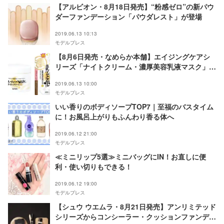
【アルビオン・8月18日発売】“粉感ゼロ”の新パウ
ダーファンデーション「パウダレスト」が登場
2019.06.13 10:13
モデルプレス
【8月6日発売・なめらか本舗】エイジングケアシ
リーズ「ナイトクリーム・濃厚美容乳液マスク」新
登場＆リニューアルアイテムも！
2019.06.13 10:00
モデルプレス
いい香りのボディソープTOP7｜至福のバスタイム
に！お風呂上がりもふんわり香る体へ
2019.06.12 21:00
モデルプレス
≪ミニリップ5選≫ミニバッグにIN！お直しに便
利・使い切りもできる！
2019.06.12 19:00
モデルプレス
【シュウ ウエムラ・8月21日発売】アンリミテッド
シリーズからコンシーラー・クッションファンデー