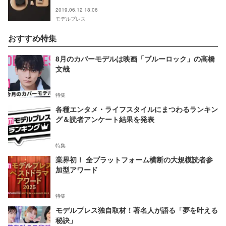
ションが誕生
2019.06.12 18:06
モデルプレス
おすすめ特集
8月のカバーモデルは映画「ブルーロック」の高橋
文哉
特集
各種エンタメ・ライフスタイルにまつわるランキン
グ＆読者アンケート結果を発表
特集
業界初！ 全プラットフォーム横断の大規模読者参
加型アワード
特集
モデルプレス独自取材！著名人が語る「夢を叶える
秘訣」