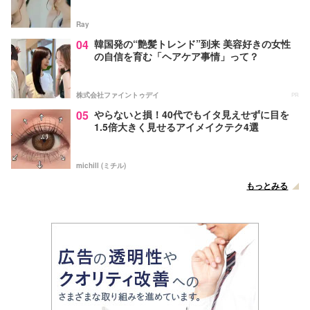
Ray
04
韓国発の“艶髪トレンド”到来 美容好きの女性
の自信を育む「ヘアケア事情」って？
株式会社ファイントゥデイ
PR
05
やらないと損！40代でもイタ見えせずに目を
1.5倍大きく見せるアイメイクテク4選
michill (ミチル)
もっとみる