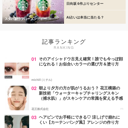
日向坂 6作ぶりセンター
AI占いは本当に当たる？
スタバ新作フローズンティー
記事ランキング
RANKING
01
そのアイシャドウ古見え確実！誰でも今っぽ顔
になれる！お似合いカラーの選び方＆塗り方
michill (ミチル)
02
朝より夕方の方が肌がうるおう？ 花王構築の
新技術「ウォーターキャプチャリングスキン
（捕水肌）」がスキンケアの常識を変える予感
花王株式会社
PR
03
ヘアピンでお手軽にできる♡ 涼しげで崩れに
くい【カーテンバング風】アレンジの作り方