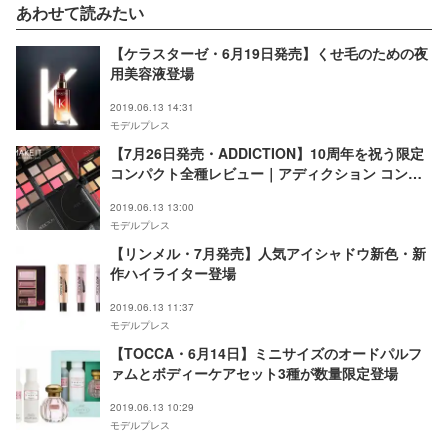
あわせて読みたい
【ケラスターゼ・6月19日発売】くせ毛のための夜
用美容液登場
2019.06.13 14:31
モデルプレス
【7月26日発売・ADDICTION】10周年を祝う限定
コンパクト全種レビュー｜アディクション コンパ
クト10 リミテッドエディション
2019.06.13 13:00
モデルプレス
【リンメル・7月発売】人気アイシャドウ新色・新
作ハイライター登場
2019.06.13 11:37
モデルプレス
【TOCCA・6月14日】ミニサイズのオードパルフ
ァムとボディーケアセット3種が数量限定登場
2019.06.13 10:29
モデルプレス