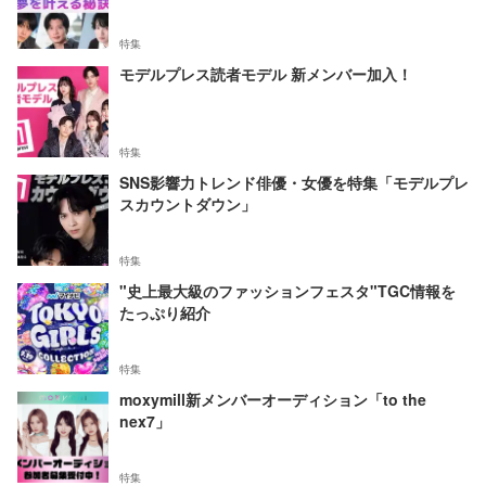
特集
モデルプレス読者モデル 新メンバー加入！
特集
SNS影響力トレンド俳優・女優を特集「モデルプレ
スカウントダウン」
特集
"史上最大級のファッションフェスタ"TGC情報を
たっぷり紹介
特集
moxymill新メンバーオーディション「to the
nex7」
特集