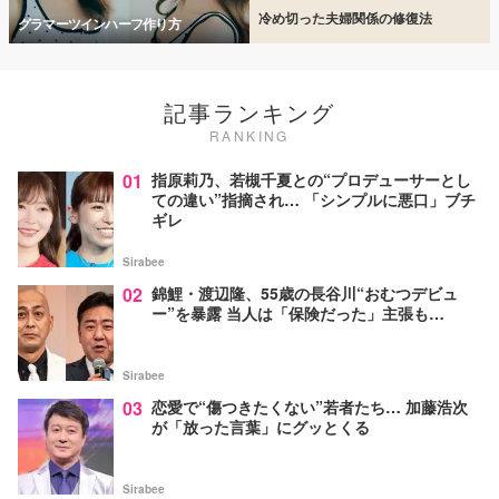
冷め切った夫婦関係の修復法
グラマーツインハーフ作り方
記事ランキング
RANKING
01
指原莉乃、若槻千夏との“プロデューサーとし
ての違い”指摘され… 「シンプルに悪口」ブチ
ギレ
Sirabee
02
錦鯉・渡辺隆、55歳の長谷川“おむつデビュ
ー”を暴露 当人は「保険だった」主張も…
Sirabee
03
恋愛で“傷つきたくない”若者たち… 加藤浩次
が「放った言葉」にグッとくる
Sirabee