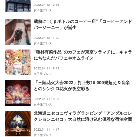
の発信拠点
2022.04.12 12:16
女子旅プレス
蔵前に“くまボトルのコーヒー店”「コーヒーアンド
バージーニー」が誕生
2022.04.12 11:32
女子旅プレス
“種村有菜作品”のカフェが東京ソラマチに、キャラ
にちなんだパフェやオムライス
2022.04.11 19:13
女子旅プレス
「三陸花火大会2022」打上数15,000発超え＆音楽
とのシンクロ花火が夜空彩る
2022.04.11 19:05
女子旅プレス
北海道ニセコにヴィラグランピング「アンダルコレ
クションニセコ」大自然に溶け込む優雅な宿泊空間
2022.04.11 14:17
女子旅プレス