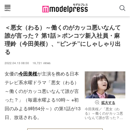
＜悪女（わる）～働くのがカッコ悪いなんて
誰が言った？ 第1話＞ポンコツ新入社員・麻
理鈴（今田美桜）、“ピンチ”にしゃしゃり出
る
2022.04.13 08:00
16,721
views
女優の
今田美桜
が主演を務める日本
テレビ系水曜ドラマ「悪女（わる）
～働くのがカッコ悪いなんて誰が言
った？」（毎週水曜よる10時～ ※初
拡大する
回のみよる9時54分～）の第1話が13
今田美桜／「悪女（わ
る）～働くのがカッコ悪
日、放送される。
いなんて誰が言った？
～」第1話より（C）日本
テレビ