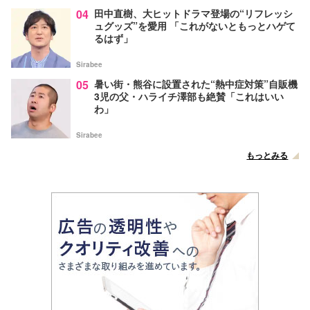
04
田中直樹、大ヒットドラマ登場の“リフレッシ
ュグッズ”を愛用 「これがないともっとハゲて
るはず」
Sirabee
05
暑い街・熊谷に設置された“熱中症対策”自販機
3児の父・ハライチ澤部も絶賛「これはいい
わ」
Sirabee
もっとみる