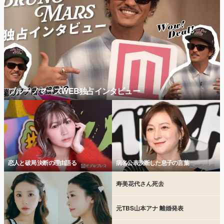
ブルーノマーズWEB独占インタビュー
恋人と破局 決断の理由語る
病名公表決断した息子の言葉
寿美花代さん死去
元TBS山本アナ 離婚発表