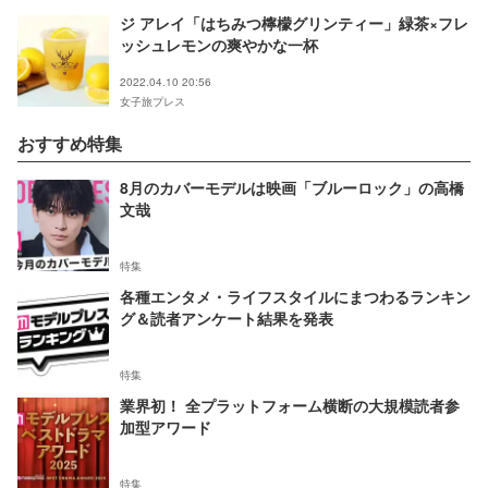
ジ アレイ「はちみつ檸檬グリンティー」緑茶×フレ
ッシュレモンの爽やかな一杯
2022.04.10 20:56
女子旅プレス
おすすめ特集
8月のカバーモデルは映画「ブルーロック」の高橋
文哉
特集
各種エンタメ・ライフスタイルにまつわるランキン
グ＆読者アンケート結果を発表
特集
業界初！ 全プラットフォーム横断の大規模読者参
加型アワード
特集