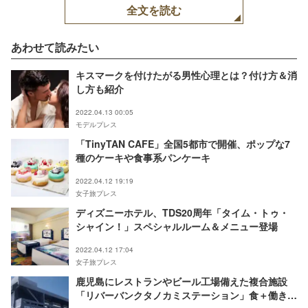
全文を読む
あわせて読みたい
キスマークを付けたがる男性心理とは？付け方＆消
し方も紹介
2022.04.13 00:05
モデルプレス
「TinyTAN CAFE」全国5都市で開催、ポップな7
種のケーキや食事系パンケーキ
2022.04.12 19:19
女子旅プレス
ディズニーホテル、TDS20周年「タイム・トゥ・
シャイン！」スペシャルルーム＆メニュー登場
2022.04.12 17:04
女子旅プレス
鹿児島にレストランやビール工場備えた複合施設
「リバーバンクタノカミステーション」食＋働き方