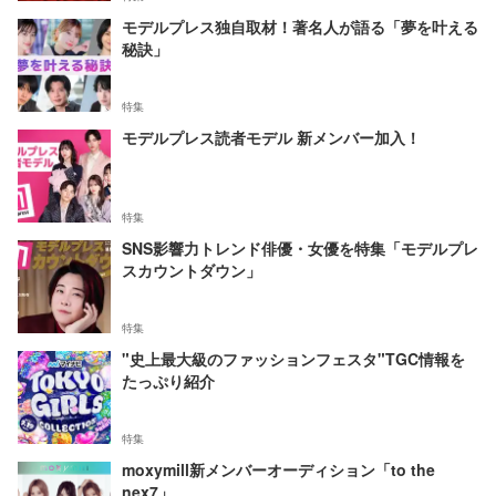
モデルプレス独自取材！著名人が語る「夢を叶える
秘訣」
特集
モデルプレス読者モデル 新メンバー加入！
特集
SNS影響力トレンド俳優・女優を特集「モデルプレ
スカウントダウン」
特集
"史上最大級のファッションフェスタ"TGC情報を
たっぷり紹介
特集
moxymill新メンバーオーディション「to the
nex7」