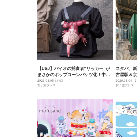
【USJ】バイオの捕食者“リッカー”が
スタバ、新
まさかのポップコーンバケツ化！中身
古屋駅＆京
は味噌フレーバー
2026.08.05 11:03
2026.08.04 13
女子旅プレス
女子旅プレス