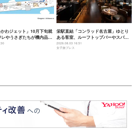
いかわジェット」10月下旬就
栄駅直結「コンラッド名古屋」ゆとり
ワレやうさぎたちが機内品に
ある客室、ルーフトップバーやスパで
限定グッズも
贅沢気分の滞在を
:30
2026.08.03 16:51
女子旅プレス