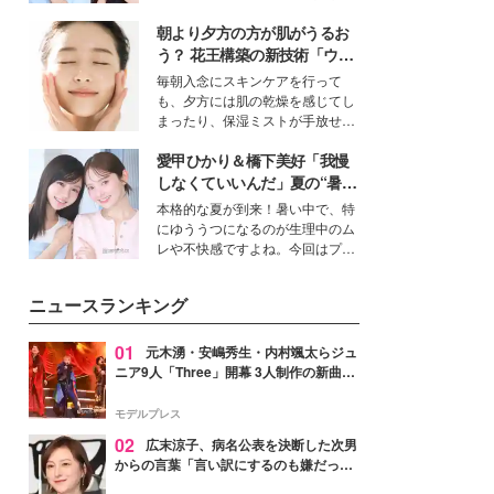
公開。モデルプレスでは、“大のミ
朝より夕方の方が肌がうるお
ニオン好き”という共通点を持つモ
デルの宮城舞と島村雄大の特別対
う？ 花王構築の新技術「ウォ
談をお届け！それぞれの視点か
ーターキャプチャリングスキ
毎朝入念にスキンケアを行って
ら、今作ならではの魅力や予想外
ン（捕水肌）」がスキンケア
も、夕方には肌の乾燥を感じてし
の感動をもたらす奥深いストーリ
の常識を変える予感
まったり、保湿ミストが手放せな
ーについて熱く語り合ってもらっ
いという読者も多いのでは？そん
た。
愛甲ひかり＆橋下美好「我慢
な美容の常識を大きく変える可能
性を秘めた、革新的な「Water
しなくていいんだ」夏の“暑さ
Capturing Skin（ウォーターキャ
対策”の新しい選択肢とは？
本格的な夏が到来！暑い中で、特
プチャリングスキン：捕水肌）」
にゆううつになるのが生理中のム
技術を、花王が構築した。
レや不快感ですよね。今回はプラ
イベートでも仲良しで旅行好きな
モデル・愛甲ひかりさんと橋下美
ニュースランキング
好さんを迎えて本音で女子会トー
ク。猛暑のお出かけを快適に過ご
すヒントや、2人が感動した夏の
01
元木湧・安嶋秀生・内村颯太らジュ
生理の新常識にも迫りました。
ニア9人「Three」開幕 3人制作の新曲＆
手描きセットに込めた想い「もっと前に
進んで夢を掴みたい」【ゲネプロレポ】
モデルプレス
02
広末涼子、病名公表を決断した次男
からの言葉「言い訳にするのも嫌だっ
た」「言うべきか迷った」