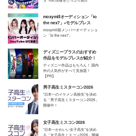
moxymillオーディション「to
the nex7」×モデルプレス
moxymill新メンバーオーディショ
ン「to the nex7」
ディズニープラスのおすすめ
作品をモデルプレスが紹介！
ディズニー作品はもちろん！ 国内
外の人気作がすべて見放題！
【PR】
男子高生ミスターコン2026
“日本一のイケメン高校生”を決め
る「男子高生ミスターコン2026」
開催中！
女子高生ミスコン2026
“日本一かわいい女子高生”を決め
る「女子高生ミスコン2026」開催