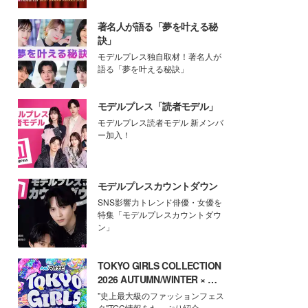
著名人が語る「夢を叶える秘
訣」
モデルプレス独自取材！著名人が
語る「夢を叶える秘訣」
モデルプレス「読者モデル」
モデルプレス読者モデル 新メンバ
ー加入！
モデルプレスカウントダウン
SNS影響力トレンド俳優・女優を
特集「モデルプレスカウントダウ
ン」
TOKYO GIRLS COLLECTION
2026 AUTUMN/WINTER × モ
デルプレス
"史上最大級のファッションフェス
タ"TGC情報をたっぷり紹介