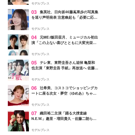
モデルプレス
03
集英社、日向坂46藤嶌果歩の写真集
を巡り声明発表 注意喚起も「必要に応じ
て法的措置を含む対応を検討」
モデルプレス
04
元ME:I飯田栞月、ミュージカル初出
演「この上ない喜びとともに大変光栄」
4年ぶり上演「ファントム」城田優らキ
ャスト発表
モデルプレス
05
テレ東、東野圭吾さん追悼 亀梨和
也主演「東野圭吾 手紙」再放送へ 佐藤隆
太・本田翼・中村倫也ら出演
モデルプレス
06
辻希美、コストコでショッピングカ
ートに座る次女・夢空（ゆめあ）ちゃん
の姿公開「乗りこなしてる感じが可愛す
ぎ」「成長を感じる」の声
モデルプレス
07
織田裕二主演「踊る大捜査線
N.E.W.」趣里・増田貴久・佐藤二朗ら新
メンバー紹介映像解禁 各キャラクター象
徴する“謎のキーワード”も
モデルプレス