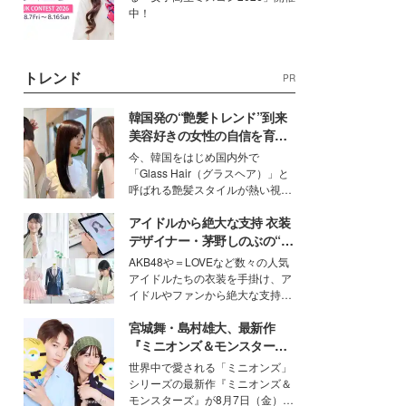
中！
トレンド
PR
韓国発の“艶髪トレンド”到来
美容好きの女性の自信を育む
「ヘアケア事情」って？
今、韓国をはじめ国内外で
「Glass Hair（グラスヘア）」と
呼ばれる艶髪スタイルが熱い視線
を集めています。メイクやファッ
アイドルから絶大な支持 衣装
ションの完成度を高めるベースと
して、“髪そのものの美しさ”に改
デザイナー・茅野しのぶの“可
めて注目する人が増えている様
愛い”を作る美学＜「シチズン
AKB48や＝LOVEなど数々の人気
子。今回は、そんな憧れの艶やか
クロスシー」インタビュー＞
アイドルたちの衣装を手掛け、ア
な髪を日常で叶える、美容好きの
イドルやファンから絶大な支持を
女性たちのヘアケア事情を紹介し
得る、株式会社オサレカンパニー
ます。
宮城舞・島村雄大、最新作
取締役兼クリエイティブディレク
ター・茅野しのぶ。一人ひとりの
『ミニオンズ＆モンスター
個性に寄り添い、魅力を引き出す
ズ』の魅力熱弁 ハチャメチャ
世界中で愛される「ミニオンズ」
衣装作りは、多くの女性たちに勇
だけじゃない“友情と絆”に感
シリーズの最新作『ミニオンズ＆
気と自信を与え続けている。
動
モンスターズ』が8月7日（金）に