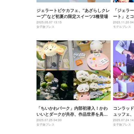
ジェラートピケカフェ、“あざらしクレ
「ジェラー
ープ”など初夏の限定スイーツ3種登場
ート」とコ
場 渡辺直
2025.05.07 13:15
2023.11.20 04
女子旅プレス
モデルプレス
「ちいかわパーク」内部初潜入！かわ
コンラッド
いいとダークが共存、作品世界を具現
ュッフェ、
化したファン必見の空間をレポ
ーも設置
2025.07.25 04:00
2025.07.24 14
女子旅プレス
女子旅プレス