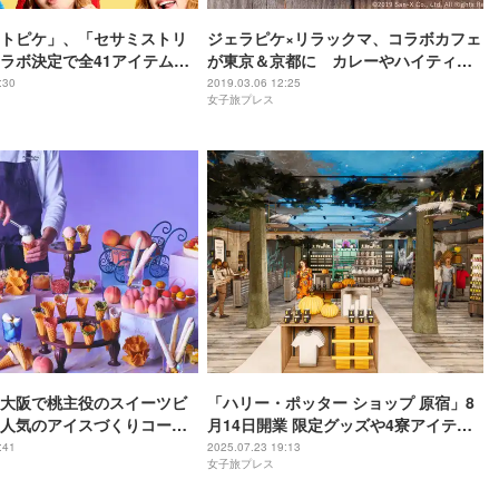
トピケ」、「セサミストリ
ジェラピケ×リラックマ、コラボカフェ
ラボ決定で全41アイテム登
が東京＆京都に カレーやハイティー
美がキャラになりきる
など11品
:30
2019.03.06 12:25
女子旅プレス
大阪で桃主役のスイーツビ
「ハリー・ポッター ショップ 原宿」8
人気のアイスづくりコーナ
月14日開業 限定グッズや4寮アイテ
ム、バタービールバーも
:41
2025.07.23 19:13
女子旅プレス