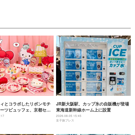
ィとコラボしたリボンモチ
JR新大阪駅、カップ氷の自販機が登場
ーツビュッフェ、京都セン
東海道新幹線ホーム上に設置
テルで開催
:17
2026.08.05 15:45
女子旅プレス