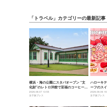
「トラベル」カテゴリーの最新記事
横浜・海の公園にスタバオープン “文
ハローキテ
化財”のレトロ洋館で至福のコーヒー時
ーフのスイ
間
チュリーホ
2026.08.07 13:55
2026.08.06 16
女子旅プレス
女子旅プレス