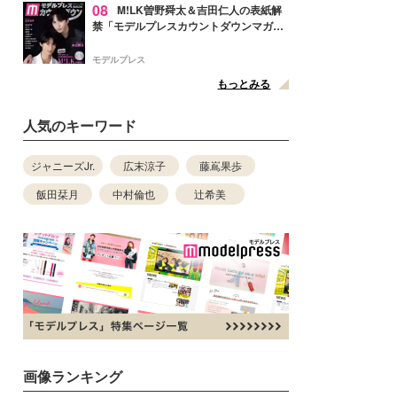
08
M!LK曽野舜太＆吉田仁人の表紙解
禁「モデルプレスカウントダウンマガジ
ン」巻頭に登場
モデルプレス
もっとみる
人気のキーワード
ジャニーズJr.
広末涼子
藤嶌果歩
飯田栞月
中村倫也
辻希美
画像ランキング