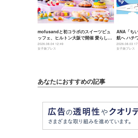
mofusandと初コラボのスイーツビュ
ANA「ち
ッフェ、ヒルトン大阪で開催 愛らしい
航へ ハチ
にゃんこ達がケーキに
＆制服姿の
2026.08.04 12:49
2026.08.03 17
女子旅プレス
女子旅プレス
あなたにおすすめの記事