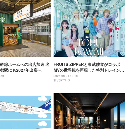
幹線ホームへの出店加速 名
FRUITS ZIPPERと東武鉄道がコラボ
都駅にも2027年出店へ
MVの世界観を再現した特別トレイン＆
メンバーの限定アナウンス
:50
2026.08.04 13:18
女子旅プレス