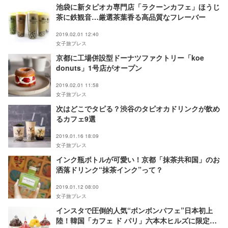
池袋に新タピオカ専門店「ラクーンカフェ」ほうじ
茶に鉄観音…厳選茶葉香る高品質なフレーバー
2019.02.01 12:40
女子旅プレス
京都に工場併設型ドーナツファクトリー「koe
donuts」1号店がオープン
2019.02.01 11:58
女子旅プレス
次はどこでタピる？渋谷のタピオカドリンクが飲め
るカフェ9選
2019.01.16 18:09
女子旅プレス
インク瓶ボトルが可愛い！京都「抹茶共和国」のお
洒落ドリンク“抹茶インク”って？
2019.01.12 08:00
女子旅プレス
インスタで圧倒的人気“ボンボンパフェ”日本初上
陸！韓国「カフェ ド パリ」六本木ヒルズに限定シ