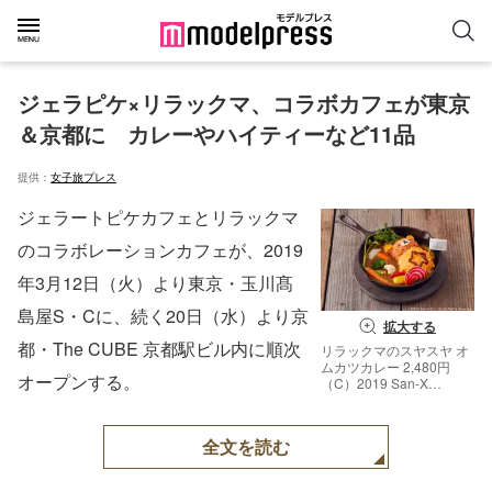
ジェラピケ×リラックマ、コラボカフェが東京
＆京都に　カレーやハイティーなど11品
提供：
女子旅プレス
ジェラートピケカフェとリラックマ
のコラボレーションカフェが、2019
年3月12日（火）より東京・玉川髙
島屋S・Cに、続く20日（水）より京
拡大する
都・The CUBE 京都駅ビル内に順次
リラックマのスヤスヤ オ
ムカツカレー 2,480円
オープンする。
（C）2019 San-X
Co．，Ltd．All Rights
Reserved．
全文を読む