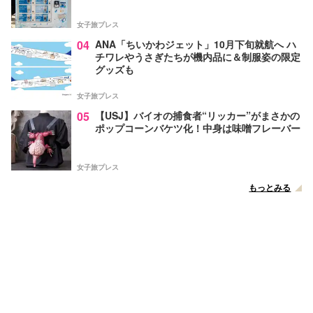
女子旅プレス
04
ANA「ちいかわジェット」10月下旬就航へ ハ
チワレやうさぎたちが機内品に＆制服姿の限定
グッズも
女子旅プレス
05
【USJ】バイオの捕食者“リッカー”がまさかの
ポップコーンバケツ化！中身は味噌フレーバー
女子旅プレス
もっとみる