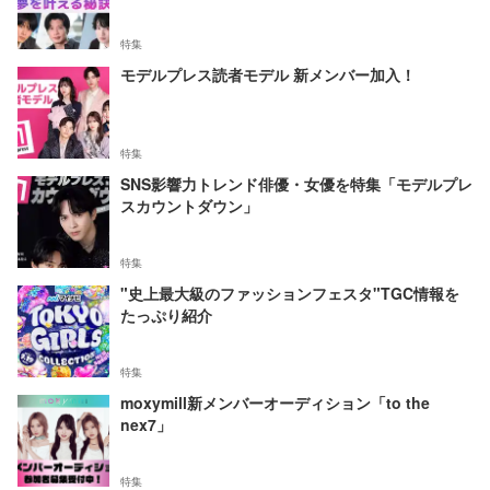
特集
モデルプレス読者モデル 新メンバー加入！
特集
SNS影響力トレンド俳優・女優を特集「モデルプレ
スカウントダウン」
特集
"史上最大級のファッションフェスタ"TGC情報を
たっぷり紹介
特集
moxymill新メンバーオーディション「to the
nex7」
特集