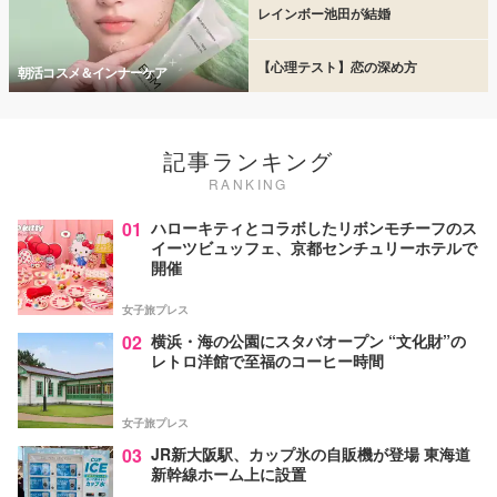
レインボー池田が結婚
【心理テスト】恋の深め方
朝活コスメ＆インナーケア
記事ランキング
RANKING
01
ハローキティとコラボしたリボンモチーフのス
イーツビュッフェ、京都センチュリーホテルで
開催
女子旅プレス
02
横浜・海の公園にスタバオープン “文化財”の
レトロ洋館で至福のコーヒー時間
女子旅プレス
03
JR新大阪駅、カップ氷の自販機が登場 東海道
新幹線ホーム上に設置