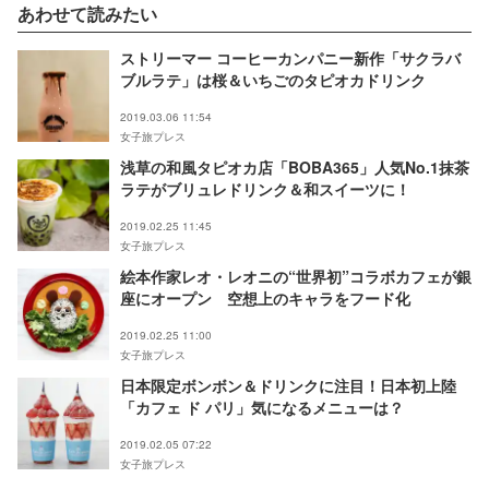
あわせて読みたい
ストリーマー コーヒーカンパニー新作「サクラバ
ブルラテ」は桜＆いちごのタピオカドリンク
2019.03.06 11:54
女子旅プレス
浅草の和風タピオカ店「BOBA365」人気No.1抹茶
ラテがブリュレドリンク＆和スイーツに！
2019.02.25 11:45
女子旅プレス
絵本作家レオ・レオニの“世界初”コラボカフェが銀
座にオープン 空想上のキャラをフード化
2019.02.25 11:00
女子旅プレス
日本限定ボンボン＆ドリンクに注目！日本初上陸
「カフェ ド パリ」気になるメニューは？
2019.02.05 07:22
女子旅プレス