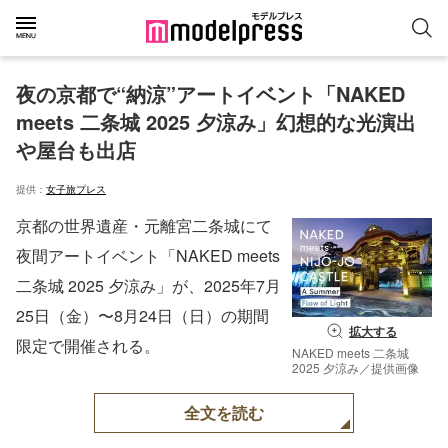
夜の京都で“納涼”アートイベント「NAKED 
meets 二条城 2025 夕涼み」幻想的な光演出
や屋台も出店
提供：
女子旅プレス
京都の世界遺産・元離宮二条城にて
夜間アートイベント「NAKED meets
二条城 2025 夕涼み」が、2025年7月
25日（金）〜8月24日（日）の期間
拡大する
限定で開催される。
NAKED meets 二条城
2025 夕涼み／提供画像
全文を読む