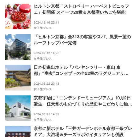
ヒルトン京都「ストロベリー ハーベストビュッフ
ェ」初開催 スイーツ20種＆京都産いちごを堪能
2024.12.16 22:11
女子旅プレス
「ヒルトン京都」全313の客室やスパ、風景一望の
ルーフトップバー完備
2024.09.12 14:25
女子旅プレス
日本初進出ホテル「バンヤンツリー・東山 京
都」“幽玄”コンセプトの全52室のラグジュアリー
リゾート
2024.08.22 23:43
女子旅プレス
京都宇治に「ニンテンドーミュージアム」10月2日
誕生 任天堂のものづくりの歴史やこだわりに触れ
る
2024.08.21 14:32
女子旅プレス
京都に新ホテル「三井ガーデンホテル京都三条プレ
ミア」大浴場＆チーズラボやイタリアンも併設