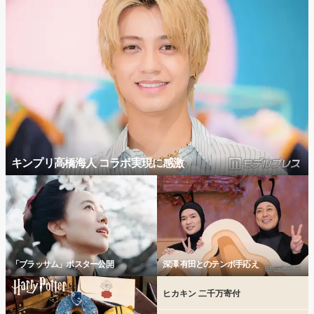
キンプリ高橋海人 コラボ実現に感激
「ブラッサム」ポスター公開
深澤 有田とのテンポ手応え
ヒカキン 二千万寄付