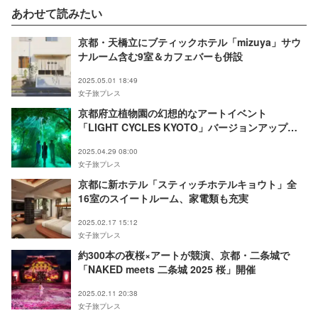
あわせて読みたい
京都・天橋立にブティックホテル「mizuya」サウ
ナルーム含む9室＆カフェバーも併設
2025.05.01 18:49
女子旅プレス
京都府立植物園の幻想的なアートイベント
「LIGHT CYCLES KYOTO」バージョンアップし
て復活！5月24日開演
2025.04.29 08:00
女子旅プレス
京都に新ホテル「スティッチホテルキョウト」全
16室のスイートルーム、家電類も充実
2025.02.17 15:12
女子旅プレス
約300本の夜桜×アートが競演、京都・二条城で
「NAKED meets 二条城 2025 桜」開催
2025.02.11 20:38
女子旅プレス