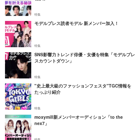
特集
モデルプレス読者モデル 新メンバー加入！
特集
SNS影響力トレンド俳優・女優を特集「モデルプレ
スカウントダウン」
特集
"史上最大級のファッションフェスタ"TGC情報を
たっぷり紹介
特集
moxymill新メンバーオーディション「to the
nex7」
特集