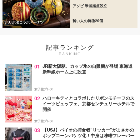
アソビ 米国拠点設立
賢い人の特徴20個
ハリポタコラボドーナツ
記事ランキング
RANKING
01
JR新大阪駅、カップ氷の自販機が登場 東海道
新幹線ホーム上に設置
女子旅プレス
02
ハローキティとコラボしたリボンモチーフのス
イーツビュッフェ、京都センチュリーホテルで
開催
女子旅プレス
03
【USJ】バイオの捕食者“リッカー”がまさかの
ポップコーンバケツ化！中身は味噌フレーバー