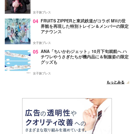
女子旅プレス
04
FRUITS ZIPPERと東武鉄道がコラボ MVの世
界観を再現した特別トレイン＆メンバーの限定
アナウンス
女子旅プレス
05
ANA「ちいかわジェット」10月下旬就航へ ハ
チワレやうさぎたちが機内品に＆制服姿の限定
グッズも
女子旅プレス
もっとみる