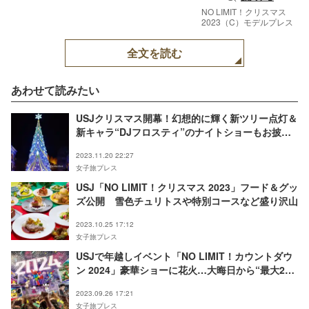
NO LIMIT！クリスマス
2023（C）モデルプレス
全文を読む
あわせて読みたい
USJクリスマス開幕！幻想的に輝く新ツリー点灯＆
新キャラ“DJフロスティ”のナイトショーもお披露
目
2023.11.20 22:27
女子旅プレス
USJ「NO LIMIT！クリスマス 2023」フード＆グッ
ズ公開 雪色チュリトスや特別コースなど盛り沢山
2023.10.25 17:12
女子旅プレス
USJで年越しイベント「NO LIMIT！カウントダウ
ン 2024」豪華ショーに花火…大晦日から“最大26
時間”パーク体験
2023.09.26 17:21
女子旅プレス