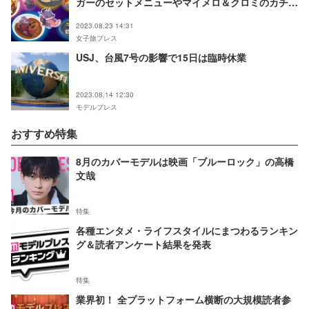
ガーのセットメニューやマイメロ＆クロミのカチュ
ーシャ初登場
2023.08.23 14:31
女子旅プレス
USJ、台風7号の影響で15日は臨時休業
2023.08.14 12:30
モデルプレス
おすすめ特集
8月のカバーモデルは映画「ブルーロック」の高橋
文哉
特集
各種エンタメ・ライフスタイルにまつわるランキン
グ＆読者アンケート結果を発表
特集
業界初！ 全プラットフォーム横断の大規模読者参