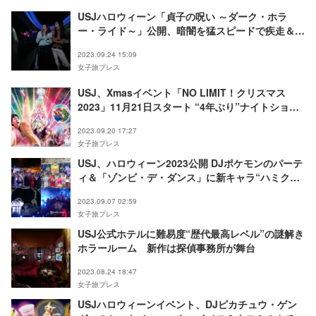
USJハロウィーン「貞子の呪い ～ダーク・ホラ
ー・ライド～」公開、暗闇を猛スピードで疾走＆突
然の貞子に絶叫
2023.09.24 15:09
女子旅プレス
USJ、Xmasイベント「NO LIMIT！クリスマス
2023」11月21日スタート “4年ぶり”ナイトショー
にツリーも一新
2023.09.20 17:27
女子旅プレス
USJ、ハロウィーン2023公開 DJポケモンのパーテ
ィ＆「ゾンビ・デ・ダンス」に新キャラ“ハミクマ
ソウル”初降臨
2023.09.07 02:59
女子旅プレス
USJ公式ホテルに難易度“歴代最高レベル”の謎解き
ホラールーム 新作は探偵事務所が舞台
2023.08.24 18:47
女子旅プレス
USJハロウィーンイベント、DJピカチュウ・ゲン