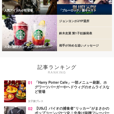
人気アイドルが初登場
「ブルーロック」新キャスト
ジョンヨンがJYP退所
鈴木友菜 第1子妊娠発表
相手が冷める追いメッセージ
スタバ新作フローズンティー
記事ランキング
RANKING
01
「Harry Potter Cafe」一部メニュー刷新、ホ
グワーツバーガーやヘドウィグのオムライスな
ど登場
女子旅プレス
02
【USJ】バイオの捕食者“リッカー”がまさかの
ポップコーンバケツ化！中身は味噌フレーバー