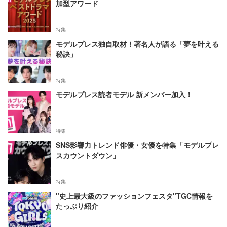
加型アワード
特集
モデルプレス独自取材！著名人が語る「夢を叶える
秘訣」
特集
モデルプレス読者モデル 新メンバー加入！
特集
SNS影響力トレンド俳優・女優を特集「モデルプレ
スカウントダウン」
特集
"史上最大級のファッションフェスタ"TGC情報を
たっぷり紹介