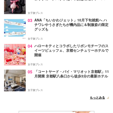
女子旅プレス
03
ANA「ちいかわジェット」10月下旬就航へ ハ
チワレやうさぎたちが機内品に＆制服姿の限定
グッズも
女子旅プレス
04
ハローキティとコラボしたリボンモチーフのス
イーツビュッフェ、京都センチュリーホテルで
開催
女子旅プレス
05
「コートヤード・バイ・マリオット京都駅」11
月開業 京都駅八条口から徒歩3分の最新ホテル
女子旅プレス
もっとみる