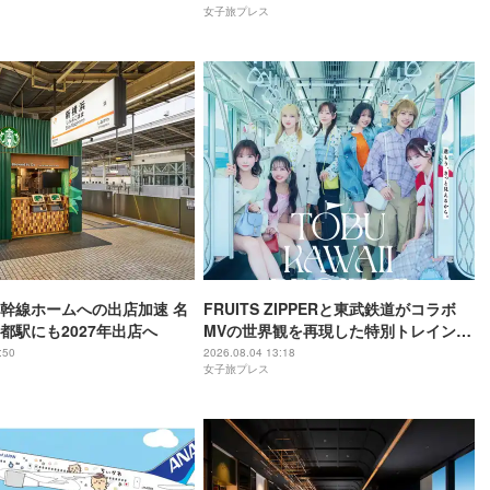
女子旅プレス
幹線ホームへの出店加速 名
FRUITS ZIPPERと東武鉄道がコラボ
都駅にも2027年出店へ
MVの世界観を再現した特別トレイン＆
メンバーの限定アナウンス
:50
2026.08.04 13:18
女子旅プレス