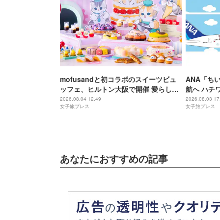
mofusandと初コラボのスイーツビュ
ANA「ち
ッフェ、ヒルトン大阪で開催 愛らしい
航へ ハチ
にゃんこ達がケーキに
＆制服姿の
2026.08.04 12:49
2026.08.03 17
女子旅プレス
女子旅プレス
あなたにおすすめの記事