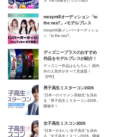
moxymillオーディション「to
the nex7」×モデルプレス
moxymill新メンバーオーディショ
ン「to the nex7」
ディズニープラスのおすすめ
作品をモデルプレスが紹介！
ディズニー作品はもちろん！ 国内
外の人気作がすべて見放題！
【PR】
男子高生ミスターコン2026
“日本一のイケメン高校生”を決め
る「男子高生ミスターコン2026」
開催中！
女子高生ミスコン2026
“日本一かわいい女子高生”を決め
る「女子高生ミスコン2026」開催