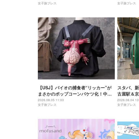
女子旅プレス
女子旅プレス
【USJ】バイオの捕食者“リッカー”が
スタバ、新
まさかのポップコーンバケツ化！中身
古屋駅＆京
は味噌フレーバー
2026.08.05 11:03
2026.08.04 13
女子旅プレス
女子旅プレス