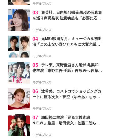
モデルプレス
03
集英社、日向坂46藤嶌果歩の写真集
を巡り声明発表 注意喚起も「必要に応じ
て法的措置を含む対応を検討」
モデルプレス
04
元ME:I飯田栞月、ミュージカル初出
演「この上ない喜びとともに大変光栄」
4年ぶり上演「ファントム」城田優らキ
ャスト発表
モデルプレス
05
テレ東、東野圭吾さん追悼 亀梨和
也主演「東野圭吾 手紙」再放送へ 佐藤隆
太・本田翼・中村倫也ら出演
モデルプレス
06
辻希美、コストコでショッピングカ
ートに座る次女・夢空（ゆめあ）ちゃん
の姿公開「乗りこなしてる感じが可愛す
ぎ」「成長を感じる」の声
モデルプレス
07
織田裕二主演「踊る大捜査線
N.E.W.」趣里・増田貴久・佐藤二朗ら新
メンバー紹介映像解禁 各キャラクター象
徴する“謎のキーワード”も
モデルプレス