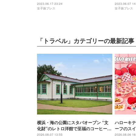
室のビーチリゾートホテル
設しリニュ
2023.06.17 23:24
2023.06.07 14
女子旅プレス
女子旅プレス
「トラベル」カテゴリーの最新記事
横浜・海の公園にスタバオープン “文
ハローキテ
化財”のレトロ洋館で至福のコーヒー時
ーフのスイ
間
チュリーホ
2026.08.07 13:55
2026.08.06 16