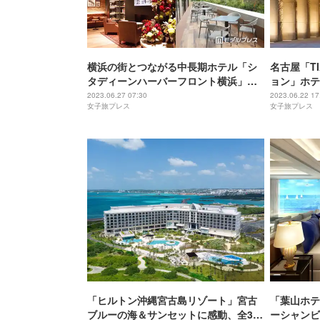
横浜の街とつながる中長期ホテル「シ
名古屋「T
タディーンハーバーフロント横浜」珈
ョン」ホテ
琲館とコラボの朝食サービスも
ルや料飲施
2023.06.27 07:30
2023.06.22 17
女子旅プレス
女子旅プレス
「ヒルトン沖縄宮古島リゾート」宮古
「葉山ホテ
ブルーの海＆サンセットに感動、全329
ーシャンビ