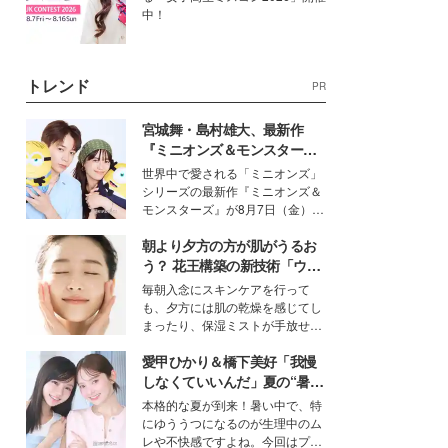
中！
トレンド
PR
宮城舞・島村雄大、最新作
『ミニオンズ＆モンスター
ズ』の魅力熱弁 ハチャメチャ
世界中で愛される「ミニオンズ」
だけじゃない“友情と絆”に感
シリーズの最新作『ミニオンズ＆
動
モンスターズ』が8月7日（金）に
公開。モデルプレスでは、“大のミ
朝より夕方の方が肌がうるお
ニオン好き”という共通点を持つモ
デルの宮城舞と島村雄大の特別対
う？ 花王構築の新技術「ウォ
談をお届け！それぞれの視点か
ーターキャプチャリングスキ
毎朝入念にスキンケアを行って
ら、今作ならではの魅力や予想外
ン（捕水肌）」がスキンケア
も、夕方には肌の乾燥を感じてし
の感動をもたらす奥深いストーリ
の常識を変える予感
まったり、保湿ミストが手放せな
ーについて熱く語り合ってもらっ
いという読者も多いのでは？そん
た。
愛甲ひかり＆橋下美好「我慢
な美容の常識を大きく変える可能
性を秘めた、革新的な「Water
しなくていいんだ」夏の“暑さ
Capturing Skin（ウォーターキャ
対策”の新しい選択肢とは？
本格的な夏が到来！暑い中で、特
プチャリングスキン：捕水肌）」
にゆううつになるのが生理中のム
技術を、花王が構築した。
レや不快感ですよね。今回はプラ