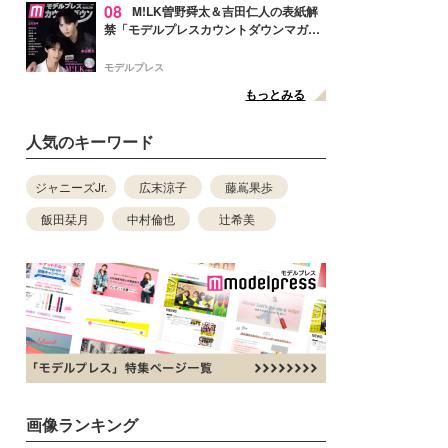
08
M!LK曽野舜太＆吉田仁人の表紙解
禁「モデルプレスカウントダウンマガジ
ン」巻頭に登場
モデルプレス
もっとみる
人気のキーワード
ジャニーズJr.
広末涼子
藤嶌果歩
飯田栞月
中村倫也
辻希美
画像ランキング