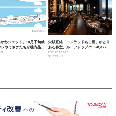
いかわジェット」10月下旬就
栄駅直結「コンラッド名古屋」ゆとり
ワレやうさぎたちが機内品に
ある客室、ルーフトップバーやスパで
限定グッズも
贅沢気分の滞在を
:30
2026.08.03 16:51
女子旅プレス