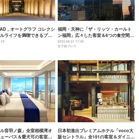
IAD，オートグラフ コレクシ
福岡・天神に「ザ・リッツ・カールト
ルライフを満喫できるプー
ン福岡」広々した客室＆6つの食空間備
設など完備
えたラグジュアリーホテル
:18
2023.06.21 17:45
女子旅プレス
ル音羽ノ森」全室相模湾オ
日本初進出プレミアムホテル「voco大
ューバス＆愛犬可の客室新
阪セントラル」全191の客室＆ダイニン