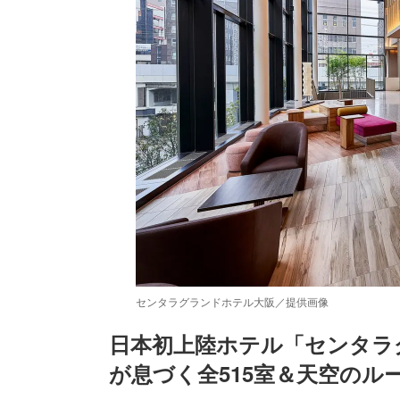
センタラグランドホテル大阪／提供画像
日本初上陸ホテル「センタラ
が息づく全515室＆天空のル
/
Unmute