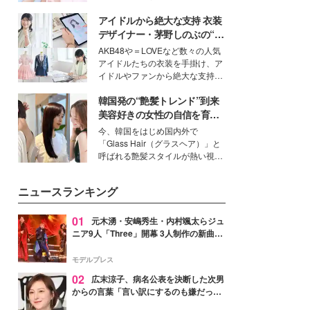
イベートでも仲良しで旅行好きな
アイドルから絶大な支持 衣装
モデル・愛甲ひかりさんと橋下美
好さんを迎えて本音で女子会トー
デザイナー・茅野しのぶの“可
ク。猛暑のお出かけを快適に過ご
愛い”を作る美学＜「シチズン
AKB48や＝LOVEなど数々の人気
すヒントや、2人が感動した夏の
クロスシー」インタビュー＞
アイドルたちの衣装を手掛け、ア
生理の新常識にも迫りました。
イドルやファンから絶大な支持を
得る、株式会社オサレカンパニー
韓国発の“艶髪トレンド”到来
取締役兼クリエイティブディレク
ター・茅野しのぶ。一人ひとりの
美容好きの女性の自信を育む
個性に寄り添い、魅力を引き出す
「ヘアケア事情」って？
今、韓国をはじめ国内外で
衣装作りは、多くの女性たちに勇
「Glass Hair（グラスヘア）」と
気と自信を与え続けている。
呼ばれる艶髪スタイルが熱い視線
を集めています。メイクやファッ
ションの完成度を高めるベースと
ニュースランキング
して、“髪そのものの美しさ”に改
めて注目する人が増えている様
子。今回は、そんな憧れの艶やか
01
元木湧・安嶋秀生・内村颯太らジュ
な髪を日常で叶える、美容好きの
ニア9人「Three」開幕 3人制作の新曲＆
女性たちのヘアケア事情を紹介し
手描きセットに込めた想い「もっと前に
ます。
進んで夢を掴みたい」【ゲネプロレポ】
モデルプレス
02
広末涼子、病名公表を決断した次男
からの言葉「言い訳にするのも嫌だっ
た」「言うべきか迷った」