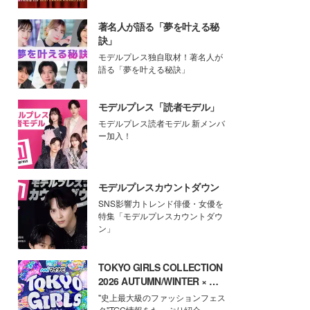
著名人が語る「夢を叶える秘
訣」
モデルプレス独自取材！著名人が
語る「夢を叶える秘訣」
モデルプレス「読者モデル」
モデルプレス読者モデル 新メンバ
ー加入！
モデルプレスカウントダウン
SNS影響力トレンド俳優・女優を
特集「モデルプレスカウントダウ
ン」
TOKYO GIRLS COLLECTION
2026 AUTUMN/WINTER × モ
デルプレス
"史上最大級のファッションフェス
タ"TGC情報をたっぷり紹介