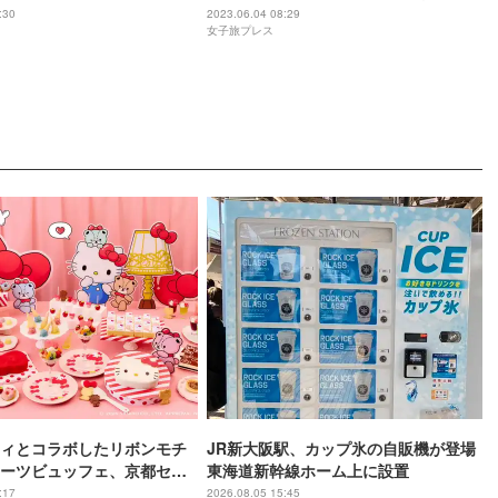
ーアル
グ体験も充実
:30
2023.06.04 08:29
女子旅プレス
ィとコラボしたリボンモチ
JR新大阪駅、カップ氷の自販機が登場
ーツビュッフェ、京都セン
東海道新幹線ホーム上に設置
テルで開催
:17
2026.08.05 15:45