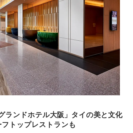
グランドホテル大阪」タイの美と⽂化
ーフトップレストランも
Loaded
:
87.03%