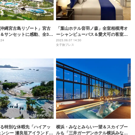
沖縄宮古島リゾート」宮古
「葉山ホテル音羽ノ森」全室相模湾オ
＆サンセットに感動、全329
ーシャンビューバス＆愛犬可の客室新
リゾートホテル
設しリニューアル
:24
2023.06.07 14:30
女子旅プレス
る特別な休暇先「ハイアッ
横浜・みなとみらい一望＆スカイプー
ェンシー 瀬良垣アイランド
ルも「三井ガーデンホテル横浜みなと