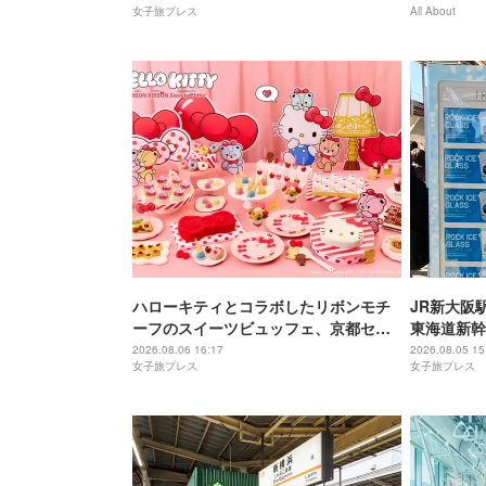
女子旅プレス
All About
ハローキティとコラボしたリボンモチ
JR新大阪
ーフのスイーツビュッフェ、京都セン
東海道新幹
チュリーホテルで開催
2026.08.06 16:17
2026.08.05 15
女子旅プレス
女子旅プレス