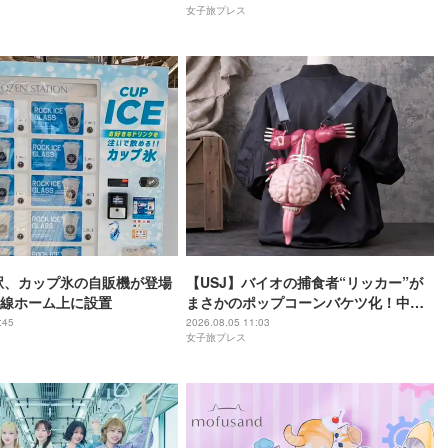
女子旅プレス
駅、カップ氷の自販機が登場
【USJ】バイオの捕食者“リッカー”が
線ホーム上に設置
まさかのポップコーンバケツ化！中身
は味噌フレーバー
:45
2026.08.05 11:03
女子旅プレス