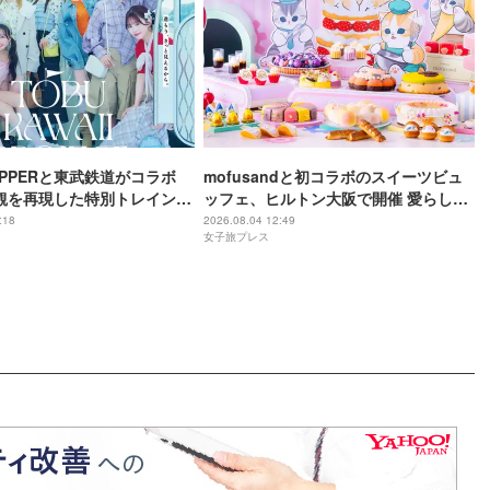
 ZIPPERと東武鉄道がコラボ
mofusandと初コラボのスイーツビュ
観を再現した特別トレイン＆
ッフェ、ヒルトン大阪で開催 愛らしい
限定アナウンス
にゃんこ達がケーキに
:18
2026.08.04 12:49
女子旅プレス