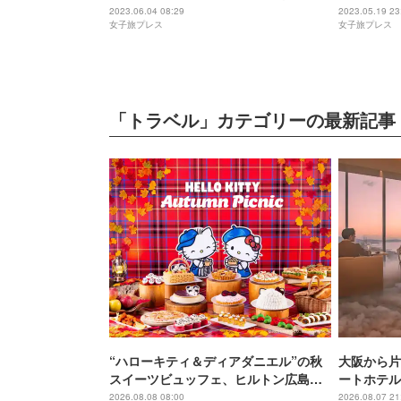
グ体験も充実
沖縄」プー
2023.06.04 08:29
2023.05.19 23
女子旅プレス
女子旅プレス
テル
「トラベル」カテゴリーの最新記事
“ハローキティ＆ディアダニエル”の秋
大阪から片
スイーツビュッフェ、ヒルトン広島で
ートホテル
開催
西穴場」の
2026.08.08 08:00
2026.08.07 21