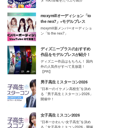
moxymillオーディション「to
the nex7」×モデルプレス
moxymill新メンバーオーディショ
ン「to the nex7」
ディズニープラスのおすすめ
作品をモデルプレスが紹介！
ディズニー作品はもちろん！ 国内
外の人気作がすべて見放題！
【PR】
男子高生ミスターコン2026
“日本一のイケメン高校生”を決め
る「男子高生ミスターコン2026」
開催中！
女子高生ミスコン2026
“日本一かわいい女子高生”を決め
る「女子高生ミスコン2026」開催