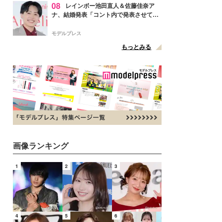
08
レインボー池田直人＆佐藤佳奈ア
ナ、結婚発表「コント内で発表させてい
ただきました」読売テレビ退社は生活拠
点変更のため
モデルプレス
もっとみる
画像ランキング
1
2
3
4
5
6