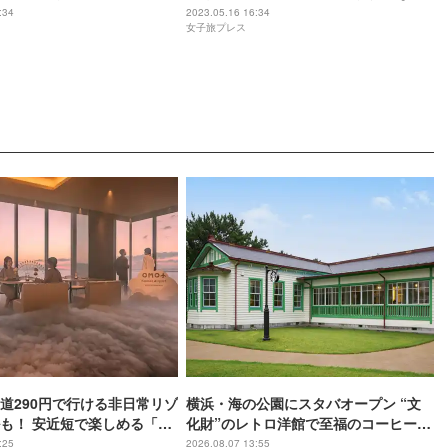
ルや美食を楽しむご褒美ホ
みらいプレミア」開業
:34
2023.05.16 16:34
女子旅プレス
道290円で行ける非日常リゾ
横浜・海の公園にスタバオープン “文
も！ 安近短で楽しめる「関
化財”のレトロ洋館で至福のコーヒー時
おすすめホテル3選
間
:25
2026.08.07 13:55