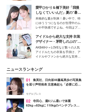
女性たちのヘアケア事情を紹介し
いという読者も多いのでは？そん
ます。
愛甲ひかり＆橋下美好「我慢
な美容の常識を大きく変える可能
性を秘めた、革新的な「Water
しなくていいんだ」夏の“暑さ
Capturing Skin（ウォーターキャ
対策”の新しい選択肢とは？
本格的な夏が到来！暑い中で、特
プチャリングスキン：捕水肌）」
にゆううつになるのが生理中のム
技術を、花王が構築した。
レや不快感ですよね。今回はプラ
イベートでも仲良しで旅行好きな
アイドルから絶大な支持 衣装
モデル・愛甲ひかりさんと橋下美
好さんを迎えて本音で女子会トー
デザイナー・茅野しのぶの“可
ク。猛暑のお出かけを快適に過ご
愛い”を作る美学＜「シチズン
AKB48や＝LOVEなど数々の人気
すヒントや、2人が感動した夏の
クロスシー」インタビュー＞
アイドルたちの衣装を手掛け、ア
生理の新常識にも迫りました。
イドルやファンから絶大な支持を
得る、株式会社オサレカンパニー
取締役兼クリエイティブディレク
ニュースランキング
ター・茅野しのぶ。一人ひとりの
個性に寄り添い、魅力を引き出す
衣装作りは、多くの女性たちに勇
01
集英社、日向坂46藤嶌果歩の写真集
気と自信を与え続けている。
を巡り声明発表 注意喚起も「必要に応じ
て法的措置を含む対応を検討」
モデルプレス
02
寺田心、週6ジム通いで体重
62kg→82kgに 110kgのベンチプレス持
ち上げる姿披露「胸板の厚みすごい」