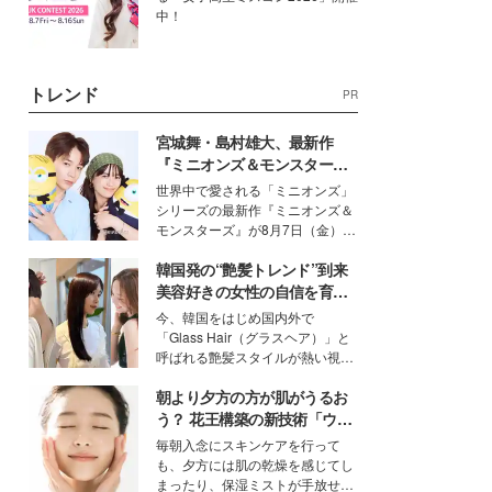
中！
トレンド
PR
宮城舞・島村雄大、最新作
『ミニオンズ＆モンスター
ズ』の魅力熱弁 ハチャメチャ
世界中で愛される「ミニオンズ」
だけじゃない“友情と絆”に感
シリーズの最新作『ミニオンズ＆
動
モンスターズ』が8月7日（金）に
公開。モデルプレスでは、“大のミ
韓国発の“艶髪トレンド”到来
ニオン好き”という共通点を持つモ
デルの宮城舞と島村雄大の特別対
美容好きの女性の自信を育む
談をお届け！それぞれの視点か
「ヘアケア事情」って？
今、韓国をはじめ国内外で
ら、今作ならではの魅力や予想外
「Glass Hair（グラスヘア）」と
の感動をもたらす奥深いストーリ
呼ばれる艶髪スタイルが熱い視線
ーについて熱く語り合ってもらっ
を集めています。メイクやファッ
た。
朝より夕方の方が肌がうるお
ションの完成度を高めるベースと
して、“髪そのものの美しさ”に改
う？ 花王構築の新技術「ウォ
めて注目する人が増えている様
ーターキャプチャリングスキ
毎朝入念にスキンケアを行って
子。今回は、そんな憧れの艶やか
ン（捕水肌）」がスキンケア
も、夕方には肌の乾燥を感じてし
な髪を日常で叶える、美容好きの
の常識を変える予感
まったり、保湿ミストが手放せな