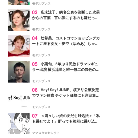
「かっこいい」と反響
モデルプレス
03
広末涼子、病名公表を決断した次男
からの言葉「言い訳にするのも嫌だっ
た」「言うべきか迷った」
モデルプレス
04
辻希美、コストコでショッピングカ
ートに座る次女・夢空（ゆめあ）ちゃん
の姿公開「乗りこなしてる感じが可愛す
ぎ」「成長を感じる」の声
モデルプレス
05
小栗旬、5年ぶり民放ドラマレギュ
ラー出演 横浜流星と唯一無二の異色のバ
ディで初共演【LOST10】
モデルプレス
06
Hey! Say! JUMP、横アリ公演決定
でファン歓喜 チケット価格にも注目集ま
る「激アツ」「平成に戻ったみたい」
モデルプレス
07
＜図々しい娘の友だち対処法＞「私
も乗せてよ！」断っても強引に乗り込ん
でくる友だち【第1話まんが】
ママスタ☆セレクト