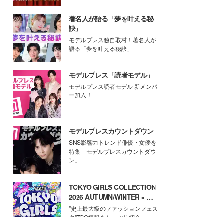
著名人が語る「夢を叶える秘
訣」
モデルプレス独自取材！著名人が
語る「夢を叶える秘訣」
モデルプレス「読者モデル」
モデルプレス読者モデル 新メンバ
ー加入！
モデルプレスカウントダウン
SNS影響力トレンド俳優・女優を
特集「モデルプレスカウントダウ
ン」
TOKYO GIRLS COLLECTION
2026 AUTUMN/WINTER × モ
デルプレス
"史上最大級のファッションフェス
タ"TGC情報をたっぷり紹介