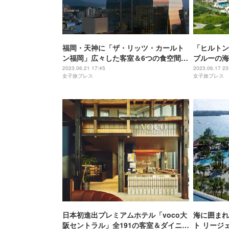
福岡・天神に「ザ・リッツ・カールト
「ヒルトン
ン福岡」広々した客室＆6つの食空間備
ブルーの海
えたラグジュアリーホテル
室のビーチ
2023.06.21 17:45
2023.06.17 23
女子旅プレス
女子旅プレス
日本初進出プレミアムホテル「voco大
海に囲まれ
阪セントラル」全191の客室＆ダイニン
ト リージ