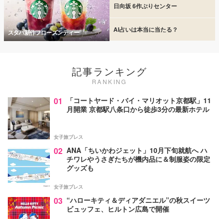
日向坂 6作ぶりセンター
AI占いは本当に当たる？
スタバ新作フローズンティー
記事ランキング
RANKING
01
「コートヤード・バイ・マリオット京都駅」11
月開業 京都駅八条口から徒歩3分の最新ホテル
女子旅プレス
02
ANA「ちいかわジェット」10月下旬就航へ ハ
チワレやうさぎたちが機内品に＆制服姿の限定
グッズも
女子旅プレス
03
“ハローキティ＆ディアダニエル”の秋スイーツ
ビュッフェ、ヒルトン広島で開催