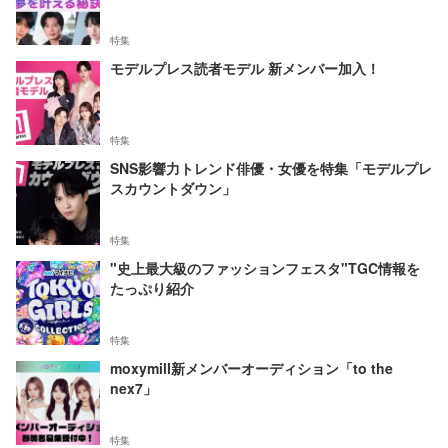
特集
モデルプレス読者モデル 新メンバー加入！
特集
SNS影響力トレンド俳優・女優を特集「モデルプレ
スカウントダウン」
特集
"史上最大級のファッションフェスタ"TGC情報を
たっぷり紹介
特集
moxymill新メンバーオーディション「to the
nex7」
特集