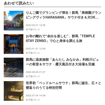
あわせて読みたい
りんご園でグランピング滞在！群馬「果樹園グラン
ピングヴィラHARASAWA」サウナ付き＆犬OKコ
テージも
2023.02.07 12:36
女子旅プレス
お寺の離れで“余白を楽しむ”、群馬「TEMPLE
STAY ZENSO」で心と身体を調える旅
2023.01.31 12:26
女子旅プレス
群馬に温泉旅館「あらたし みなかみ」利根川ビュ
ーの客室＆サウナ・露天風呂付き大浴場を完備
2022.09.05 21:27
女子旅プレス
世界初「ベッドルームサウナ」群馬に誕生、広々と
寝返りのうてる特別空間
2022.07.04 14:39
女子旅プレス