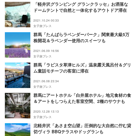
「軽井沢グランピング グランクラッセ」お洒落な
ドームテントで自然と一体化するアウトドア滞在
2021.10.24 00:33
女子旅プレス
群馬「たんばらラベンダーパーク」関東最大級5万
株開花＆ラベンダー使用のスイーツも
2021.06.09 16:56
女子旅プレス
群馬「ラビスタ草津ヒルズ」温泉露天風呂付＆グリ
ム童話モチーフの客室に滞在
2021.06.08 23:34
女子旅プレス
群馬にアートホテル「白井屋ホテル」地元食材の食
＆アートをしつらえた客室空間、2種のサウナも
2020.12.28 13:13
女子旅プレス
北軽井沢「あさま空山望」圧倒的な大自然に佇む貸
切ヴィラ BBQテラスやドッグランも