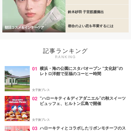
鈴木砂羽 子宮筋腫摘出
都合のよい恋を卒業するには
朝活コスメ＆インナーケア
記事ランキング
RANKING
01
横浜・海の公園にスタバオープン “文化財”の
レトロ洋館で至福のコーヒー時間
女子旅プレス
02
“ハローキティ＆ディアダニエル”の秋スイーツ
ビュッフェ、ヒルトン広島で開催
女子旅プレス
03
ハローキティとコラボしたリボンモチーフのス