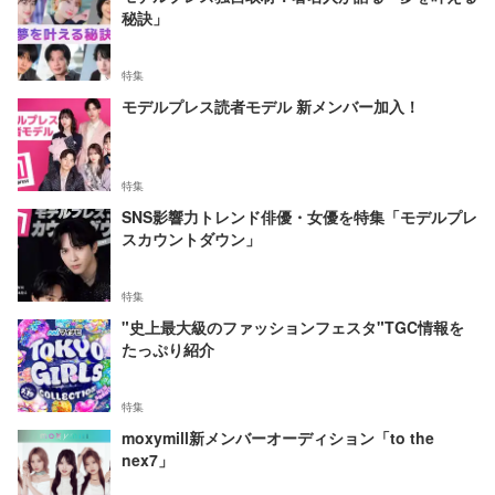
秘訣」
特集
モデルプレス読者モデル 新メンバー加入！
特集
SNS影響力トレンド俳優・女優を特集「モデルプレ
スカウントダウン」
特集
"史上最大級のファッションフェスタ"TGC情報を
たっぷり紹介
特集
moxymill新メンバーオーディション「to the
nex7」