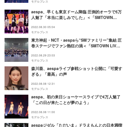
モデルプレス
aespa、早くも東京ドーム降臨 圧倒的オーラで5万
人魅了「本当に楽しみでした」＜「SMTOWN
LIVE 2022：SMCU EXPRESS＠TOKYO」レポー
2022.08.30 05:04
ト＞
モデルプレス
東方神起・NCT・aespaら“SMファミリー”集結 圧
巻ステージでファン熱狂の渦＜「SMTOWN LIVE
2022：SMCU EXPRESS＠TOKYO」レポート＞
2022.08.29 23:03
モデルプレス
森川葵、aespaライブ参戦ショット公開に「可愛す
ぎる」「最高」の声
2022.08.08 12:31
モデルプレス
aespa、初の来日ショーケースライブで4万人魅了
「この日が来たことが夢のよう」
2022.08.08 11:00
モデルプレス
aespaジゼル「ただいま」ドラえもんとの日本満喫