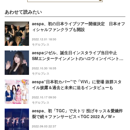
あわせて読みたい
aespa、初の日本ライブツアー開催決定 日本オフ
ィシャルファンクラブも開設
2022.12.01 18:00
モデルプレス
aespaジゼル、誕生日インスタライブ当日中止
SMエンターテインメントのハロウィンイベントに
続きソウル雑踏事故の影響広がる
2022.10.30 16:05
モデルプレス
aespa“日本初カバー”で「ViVi」に登場 抜群スタ
イル披露＆過去と未来に迫るインタビューも
2022.10.17 09:00
モデルプレス
aespa、初「TGC」で大トリ 投げキッス＆愛嬌炸
裂で続々ファンサービス＜TGC 2022 A／W＞
2022.09.03 22:37