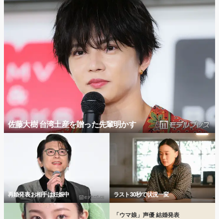
佐藤大樹 台湾土産を贈った先輩明かす
再婚発表 お相手は妊娠中
ラスト30秒で状況一変
「ウマ娘」声優 結婚発表