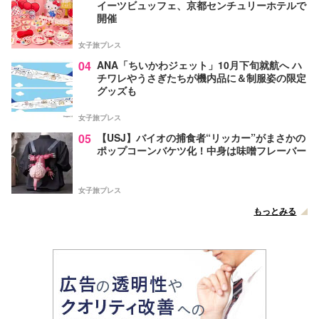
イーツビュッフェ、京都センチュリーホテルで
開催
女子旅プレス
04
ANA「ちいかわジェット」10月下旬就航へ ハ
チワレやうさぎたちが機内品に＆制服姿の限定
グッズも
女子旅プレス
05
【USJ】バイオの捕食者“リッカー”がまさかの
ポップコーンバケツ化！中身は味噌フレーバー
女子旅プレス
もっとみる