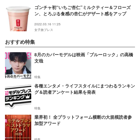
ゴンチャ初“いちご杏仁”ミルクティー＆フローズ
ン、とろぷる食感の杏仁がデザート感をアップ
2022.03.16 11:25
女子旅プレス
おすすめ特集
8月のカバーモデルは映画「ブルーロック」の高橋
文哉
特集
各種エンタメ・ライフスタイルにまつわるランキン
グ＆読者アンケート結果を発表
特集
業界初！ 全プラットフォーム横断の大規模読者参
加型アワード
特集