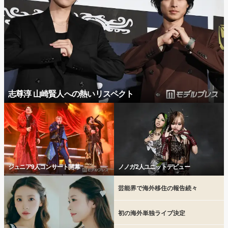
志尊淳 山崎賢人への熱いリスペクト
ジュニア9人コンサート開幕
ノノガ2人ユニットデビュー
芸能界で海外移住の報告続々
初の海外単独ライブ決定