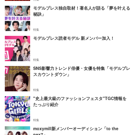
モデルプレス独自取材！著名人が語る「夢を叶える
秘訣」
特集
モデルプレス読者モデル 新メンバー加入！
特集
SNS影響力トレンド俳優・女優を特集「モデルプレ
スカウントダウン」
特集
"史上最大級のファッションフェスタ"TGC情報を
たっぷり紹介
特集
moxymill新メンバーオーディション「to the
nex7」