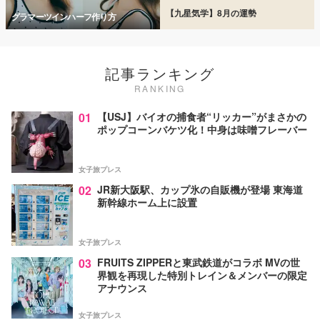
【九星気学】8月の運勢
グラマーツインハーフ作り方
記事ランキング
RANKING
01
【USJ】バイオの捕食者“リッカー”がまさかの
ポップコーンバケツ化！中身は味噌フレーバー
女子旅プレス
02
JR新大阪駅、カップ氷の自販機が登場 東海道
新幹線ホーム上に設置
女子旅プレス
03
FRUITS ZIPPERと東武鉄道がコラボ MVの世
界観を再現した特別トレイン＆メンバーの限定
アナウンス
女子旅プレス