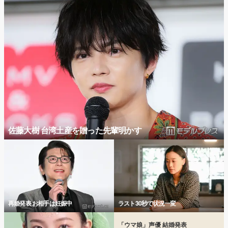
佐藤大樹 台湾土産を贈った先輩明かす
再婚発表 お相手は妊娠中
ラスト30秒で状況一変
「ウマ娘」声優 結婚発表