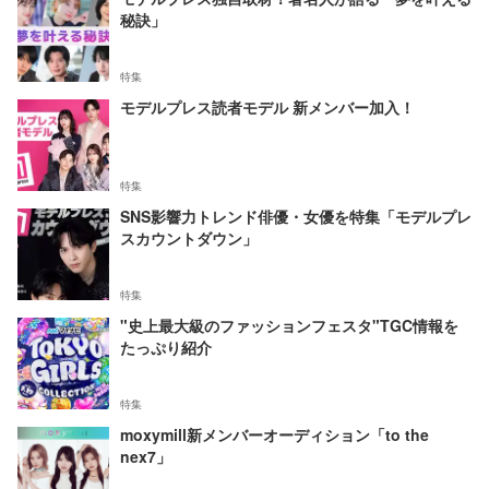
秘訣」
特集
モデルプレス読者モデル 新メンバー加入！
特集
SNS影響力トレンド俳優・女優を特集「モデルプレ
スカウントダウン」
特集
"史上最大級のファッションフェスタ"TGC情報を
たっぷり紹介
特集
moxymill新メンバーオーディション「to the
nex7」