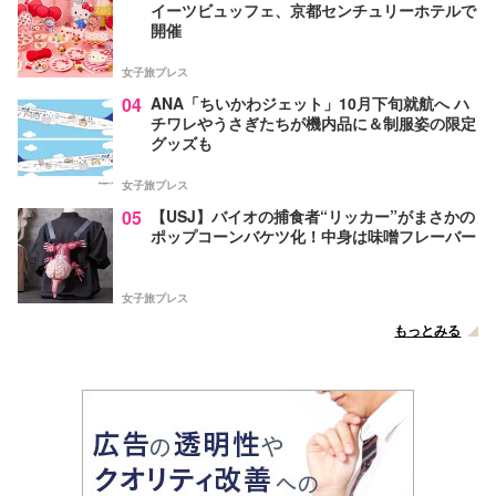
イーツビュッフェ、京都センチュリーホテルで
開催
女子旅プレス
04
ANA「ちいかわジェット」10月下旬就航へ ハ
チワレやうさぎたちが機内品に＆制服姿の限定
グッズも
女子旅プレス
05
【USJ】バイオの捕食者“リッカー”がまさかの
ポップコーンバケツ化！中身は味噌フレーバー
女子旅プレス
もっとみる