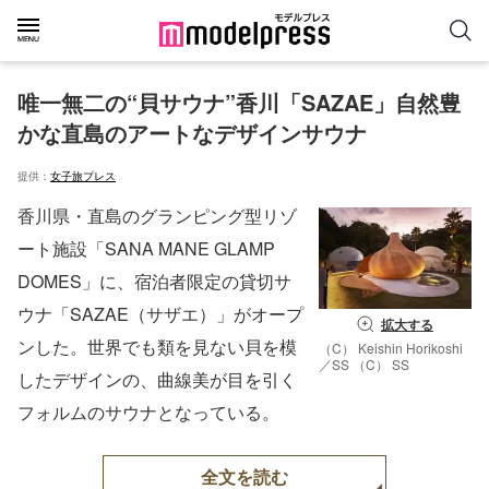
唯一無二の“貝サウナ”香川「SAZAE」自然豊
かな直島のアートなデザインサウナ
提供：
女子旅プレス
香川県・直島のグランピング型リゾ
ート施設「SANA MANE GLAMP
DOMES」に、宿泊者限定の貸切サ
ウナ「SAZAE（サザエ）」がオープ
拡大する
ンした。世界でも類を見ない貝を模
（C） Keishin Horikoshi
／SS （C） SS
したデザインの、曲線美が目を引く
フォルムのサウナとなっている。
全文を読む