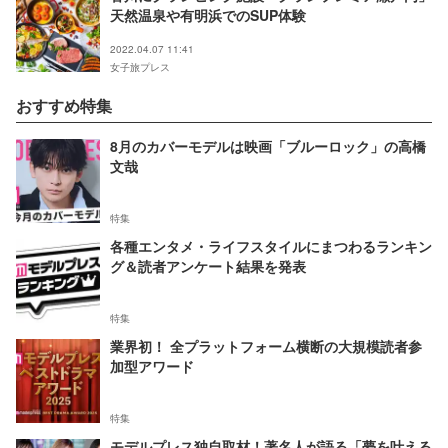
天然温泉や有明浜でのSUP体験
2022.04.07 11:41
女子旅プレス
おすすめ特集
8月のカバーモデルは映画「ブルーロック」の高橋
文哉
特集
各種エンタメ・ライフスタイルにまつわるランキン
グ＆読者アンケート結果を発表
特集
業界初！ 全プラットフォーム横断の大規模読者参
加型アワード
特集
モデルプレス独自取材！著名人が語る「夢を叶える