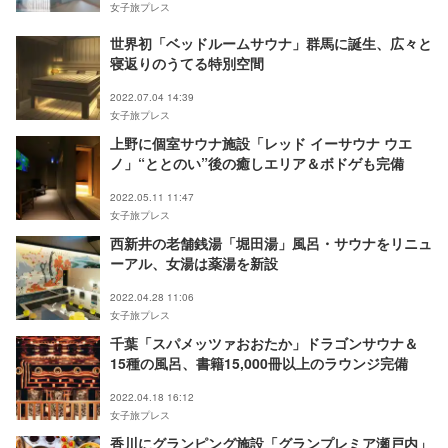
女子旅プレス
世界初「ベッドルームサウナ」群馬に誕生、広々と
寝返りのうてる特別空間
2022.07.04 14:39
女子旅プレス
上野に個室サウナ施設「レッド イーサウナ ウエ
ノ」“ととのい”後の癒しエリア＆ボドゲも完備
2022.05.11 11:47
女子旅プレス
西新井の老舗銭湯「堀田湯」風呂・サウナをリニュ
ーアル、女湯は薬湯を新設
2022.04.28 11:06
女子旅プレス
千葉「スパメッツァおおたか」ドラゴンサウナ＆
15種の風呂、書籍15,000冊以上のラウンジ完備
2022.04.18 16:12
女子旅プレス
香川にグランピング施設「グランプレミア瀬戸内」