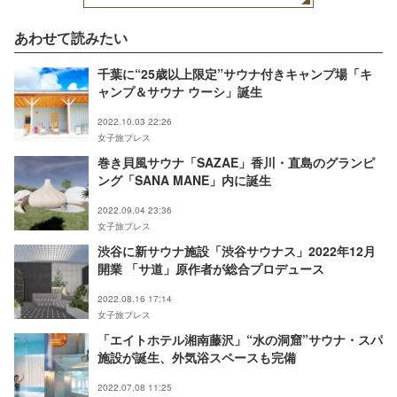
あわせて読みたい
千葉に“25歳以上限定”サウナ付きキャンプ場「キ
ャンプ＆サウナ ウーシ」誕生
2022.10.03 22:26
女子旅プレス
巻き貝風サウナ「SAZAE」香川・直島のグランピ
ング「SANA MANE」内に誕生
2022.09.04 23:36
女子旅プレス
渋谷に新サウナ施設「渋谷サウナス」2022年12月
開業 「サ道」原作者が総合プロデュース
2022.08.16 17:14
女子旅プレス
「エイトホテル湘南藤沢」“水の洞窟”サウナ・スパ
施設が誕生、外気浴スペースも完備
2022.07.08 11:25