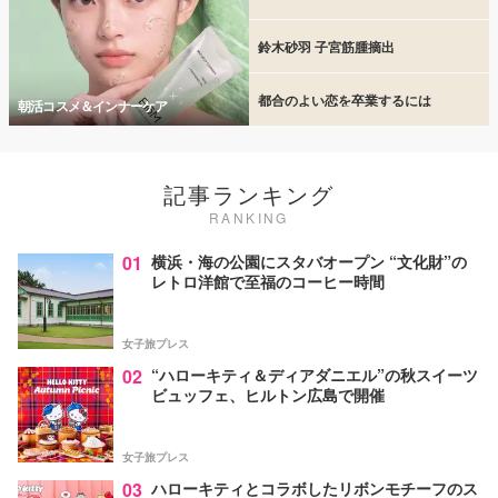
鈴木砂羽 子宮筋腫摘出
都合のよい恋を卒業するには
朝活コスメ＆インナーケア
記事ランキング
RANKING
01
横浜・海の公園にスタバオープン “文化財”の
レトロ洋館で至福のコーヒー時間
女子旅プレス
02
“ハローキティ＆ディアダニエル”の秋スイーツ
ビュッフェ、ヒルトン広島で開催
女子旅プレス
03
ハローキティとコラボしたリボンモチーフのス