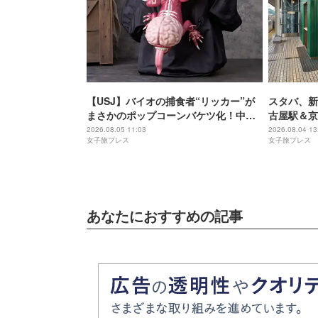
【USJ】バイオの捕食者“リッカー”が
スタバ、新
まさかのポップコーンバケツ化！中身
古屋駅＆京
は味噌フレーバー
2026.08.05 11:03
2026.08.04 13
女子旅プレス
女子旅プレス
あなたにおすすめの記事