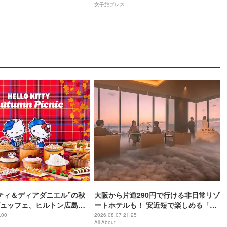
女子旅プレス
ティ＆ディアダニエル”の秋
大阪から片道290円で行ける非日常リゾ
ュッフェ、ヒルトン広島で
ートホテルも！ 安近短で楽しめる「関
西穴場」のおすすめホテル3選
:00
2026.08.07 21:25
All About