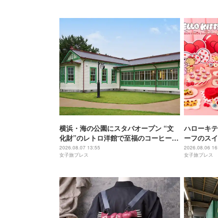
横浜・海の公園にスタバオープン “文
ハローキテ
化財”のレトロ洋館で至福のコーヒー時
ーフのスイ
間
チュリーホ
2026.08.07 13:55
2026.08.06 16
女子旅プレス
女子旅プレス