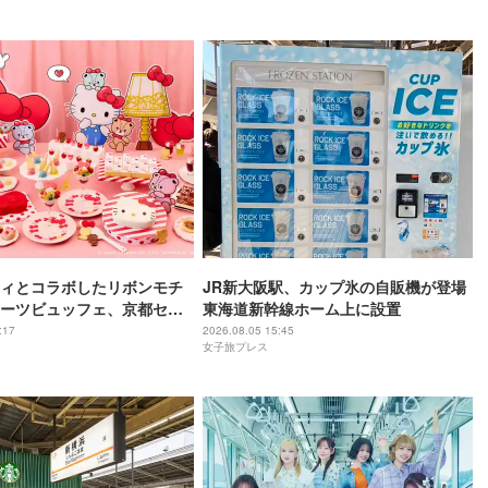
ィとコラボしたリボンモチ
JR新大阪駅、カップ氷の自販機が登場
ーツビュッフェ、京都セン
東海道新幹線ホーム上に設置
テルで開催
:17
2026.08.05 15:45
女子旅プレス