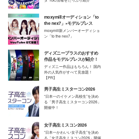
moxymillオーディション「to
the nex7」×モデルプレス
moxymill新メンバーオーディショ
ン「to the nex7」
ディズニープラスのおすすめ
作品をモデルプレスが紹介！
ディズニー作品はもちろん！ 国内
外の人気作がすべて見放題！
【PR】
男子高生ミスターコン2026
“日本一のイケメン高校生”を決め
る「男子高生ミスターコン2026」
開催中！
女子高生ミスコン2026
“日本一かわいい女子高生”を決め
る「女子高生ミスコン2026」開催