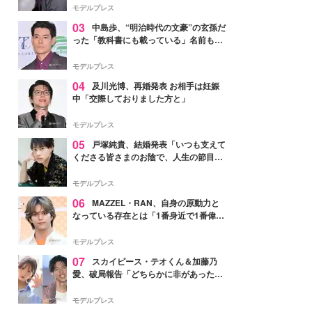
モデルプレス
03
中島歩、“明治時代の文豪”の玄孫だ
った「教科書にも載っている」名前も先
祖に由来
モデルプレス
04
及川光博、再婚発表 お相手は妊娠
中「交際しておりました方と」
モデルプレス
05
戸塚純貴、結婚発表「いつも支えて
くださる皆さまのお陰で、人生の節目を
迎えられること、心より感謝しておりま
す」【全文】
モデルプレス
06
MAZZEL・RAN、自身の原動力と
なっている存在とは「1番身近で1番偉大
な存在」
モデルプレス
07
スカイピース・テオくん＆加藤乃
愛、破局報告「どちらかに非があったわ
けではなく」2023年2月に交際発表
モデルプレス