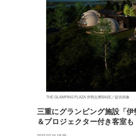
THE GLAMPING PLAZA 伊勢志摩BASE／提供画像
三重にグランピング施設「伊
＆プロジェクター付き客室も
/
Unmute
2023.02.24 19:38