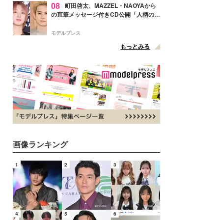
08
町田啓太、MAZZEL・NAOYAから
の直筆メッセージ付きCD公開「人柄の良
さがにじみ出てる」の声
モデルプレス
もっとみる
画像ランキング
1
2
3
4
5
6