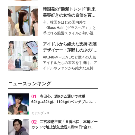
いという読者も多いのでは？そん
韓国発の“艶髪トレンド”到来
な美容の常識を大きく変える可能
性を秘めた、革新的な「Water
美容好きの女性の自信を育む
Capturing Skin（ウォーターキャ
「ヘアケア事情」って？
今、韓国をはじめ国内外で
プチャリングスキン：捕水肌）」
「Glass Hair（グラスヘア）」と
技術を、花王が構築した。
呼ばれる艶髪スタイルが熱い視線
を集めています。メイクやファッ
アイドルから絶大な支持 衣装
ションの完成度を高めるベースと
して、“髪そのものの美しさ”に改
デザイナー・茅野しのぶの“可
めて注目する人が増えている様
愛い”を作る美学＜「シチズン
AKB48や＝LOVEなど数々の人気
子。今回は、そんな憧れの艶やか
クロスシー」インタビュー＞
アイドルたちの衣装を手掛け、ア
な髪を日常で叶える、美容好きの
イドルやファンから絶大な支持を
女性たちのヘアケア事情を紹介し
得る、株式会社オサレカンパニー
ます。
取締役兼クリエイティブディレク
ニュースランキング
ター・茅野しのぶ。一人ひとりの
個性に寄り添い、魅力を引き出す
衣装作りは、多くの女性たちに勇
01
寺田心、週6ジム通いで体重
気と自信を与え続けている。
62kg→82kgに 110kgのベンチプレス持
ち上げる姿披露「胸板の厚みすごい」
「かっこいい」と反響
モデルプレス
02
二宮和也主演「８番出口」本編ノー
カットで地上波初放送 8月28日“金ロ
ー”枠