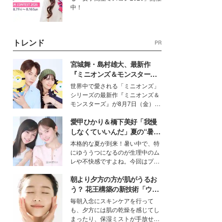
中！
トレンド
PR
宮城舞・島村雄大、最新作
『ミニオンズ＆モンスター
ズ』の魅力熱弁 ハチャメチャ
世界中で愛される「ミニオンズ」
だけじゃない“友情と絆”に感
シリーズの最新作『ミニオンズ＆
動
モンスターズ』が8月7日（金）に
公開。モデルプレスでは、“大のミ
愛甲ひかり＆橋下美好「我慢
ニオン好き”という共通点を持つモ
デルの宮城舞と島村雄大の特別対
しなくていいんだ」夏の“暑さ
談をお届け！それぞれの視点か
対策”の新しい選択肢とは？
本格的な夏が到来！暑い中で、特
ら、今作ならではの魅力や予想外
にゆううつになるのが生理中のム
の感動をもたらす奥深いストーリ
レや不快感ですよね。今回はプラ
ーについて熱く語り合ってもらっ
イベートでも仲良しで旅行好きな
た。
朝より夕方の方が肌がうるお
モデル・愛甲ひかりさんと橋下美
好さんを迎えて本音で女子会トー
う？ 花王構築の新技術「ウォ
ク。猛暑のお出かけを快適に過ご
ーターキャプチャリングスキ
毎朝入念にスキンケアを行って
すヒントや、2人が感動した夏の
ン（捕水肌）」がスキンケア
も、夕方には肌の乾燥を感じてし
生理の新常識にも迫りました。
の常識を変える予感
まったり、保湿ミストが手放せな