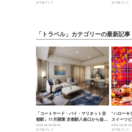
女子旅プレス
女子旅プレス
「トラベル」カテゴリーの最新記事
「コートヤード・バイ・マリオット京
“ハローキ
都駅」11月開業 京都駅八条口から徒歩
スイーツビ
3分の最新ホテル
開催
2026.08.09 08:00
2026.08.08 08
女子旅プレス
女子旅プレス