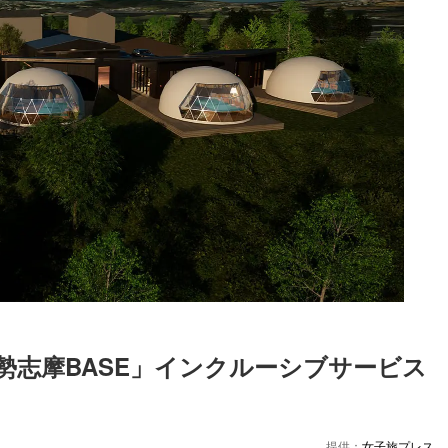
勢志摩BASE」インクルーシブサービス
Loaded
:
87.03%
提供：
女子旅プレス