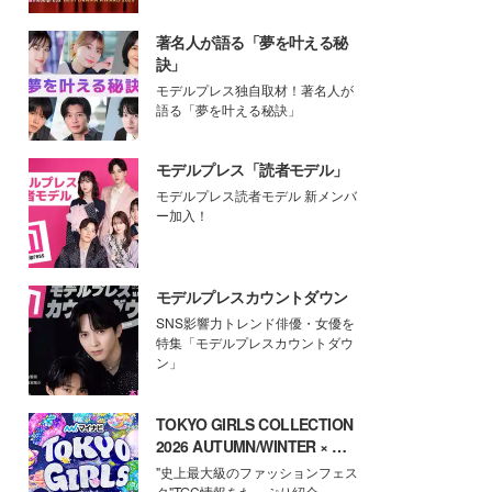
著名人が語る「夢を叶える秘
訣」
モデルプレス独自取材！著名人が
語る「夢を叶える秘訣」
モデルプレス「読者モデル」
モデルプレス読者モデル 新メンバ
ー加入！
モデルプレスカウントダウン
SNS影響力トレンド俳優・女優を
特集「モデルプレスカウントダウ
ン」
TOKYO GIRLS COLLECTION
2026 AUTUMN/WINTER × モ
デルプレス
"史上最大級のファッションフェス
タ"TGC情報をたっぷり紹介