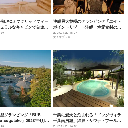
岳LACオフグリッドフィー
沖縄最大規模のグランピング「エイト
ュラルなキャビンで自然の
ポイントリゾート沖縄」地元食材の
験
BBQ＆サウナ体験も
:30
2023.01.23 15:27
女子旅プレス
型グランピング「BUB
千葉に愛犬と泊まれる「ドッグヴィラ
Yatsugatake」2023年4月オ
千葉南房総」温泉・サウナ・プール付
きの非日常空間
:46
2022.12.28 14:10