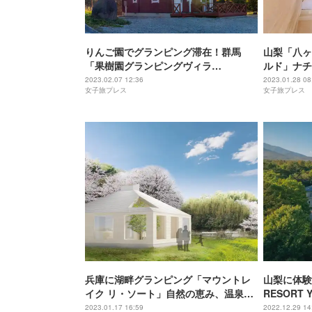
りんご園でグランピング滞在！群馬
山梨「八ヶ
「果樹園グランピングヴィラ
ルド」ナチ
HARASAWA」サウナ付き＆犬OKコテ
暮らしを体
2023.02.07 12:36
2023.01.28 08
女子旅プレス
女子旅プレス
ージも
兵庫に湖畔グランピング「マウントレ
山梨に体験
イク リ・ソート」自然の恵み、温泉や
RESORT 
BBQに癒される
ープン
2023.01.17 16:59
2022.12.29 14