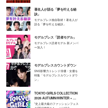
著名人が語る「夢を叶える秘
訣」
モデルプレス独自取材！著名人が
語る「夢を叶える秘訣」
モデルプレス「読者モデル」
モデルプレス読者モデル 新メンバ
ー加入！
モデルプレスカウントダウン
SNS影響力トレンド俳優・女優を
特集「モデルプレスカウントダウ
ン」
TOKYO GIRLS COLLECTION
2026 AUTUMN/WINTER × モ
デルプレス
"史上最大級のファッションフェス
タ"TGC情報をたっぷり紹介