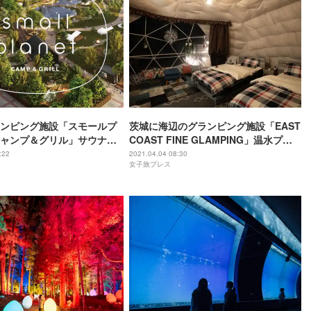
ンピング施設「スモールプ
茨城に海辺のグランピング施設「EAST
ャンプ＆グリル」サウナや
COAST FINE GLAMPING」温水プー
ルを完備
:22
2021.04.04 08:30
女子旅プレス