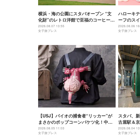
横浜・海の公園にスタバオープン “文
ハローキテ
化財”のレトロ洋館で至福のコーヒー時
ーフのスイ
間
チュリーホ
2026.08.07 13:55
2026.08.06 16
女子旅プレス
女子旅プレス
【USJ】バイオの捕食者“リッカー”が
スタバ、新
まさかのポップコーンバケツ化！中身
古屋駅＆京
は味噌フレーバー
2026.08.05 11:03
2026.08.04 13
女子旅プレス
女子旅プレス