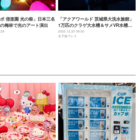
ボ 偕楽園 光の祭」日本三名
「アクアワールド 茨城県大洗水族館」
の梅林で光のアート演出
1万匹のクラゲ大水槽＆サメVR水槽な
ど新展示誕生
:29
2020.12.20 09:00
女子旅プレス