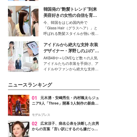
公開。モデルプレスでは、“大のミ
韓国発の“艶髪トレンド”到来
ニオン好き”という共通点を持つモ
デルの宮城舞と島村雄大の特別対
美容好きの女性の自信を育む
談をお届け！それぞれの視点か
「ヘアケア事情」って？
今、韓国をはじめ国内外で
ら、今作ならではの魅力や予想外
「Glass Hair（グラスヘア）」と
の感動をもたらす奥深いストーリ
呼ばれる艶髪スタイルが熱い視線
ーについて熱く語り合ってもらっ
を集めています。メイクやファッ
た。
アイドルから絶大な支持 衣装
ションの完成度を高めるベースと
して、“髪そのものの美しさ”に改
デザイナー・茅野しのぶの“可
めて注目する人が増えている様
愛い”を作る美学＜「シチズン
AKB48や＝LOVEなど数々の人気
子。今回は、そんな憧れの艶やか
クロスシー」インタビュー＞
アイドルたちの衣装を手掛け、ア
な髪を日常で叶える、美容好きの
イドルやファンから絶大な支持を
女性たちのヘアケア事情を紹介し
得る、株式会社オサレカンパニー
ます。
取締役兼クリエイティブディレク
ニュースランキング
ター・茅野しのぶ。一人ひとりの
個性に寄り添い、魅力を引き出す
衣装作りは、多くの女性たちに勇
01
元木湧・安嶋秀生・内村颯太らジュ
気と自信を与え続けている。
ニア9人「Three」開幕 3人制作の新曲＆
手描きセットに込めた想い「もっと前に
進んで夢を掴みたい」【ゲネプロレポ】
モデルプレス
02
広末涼子、病名公表を決断した次男
からの言葉「言い訳にするのも嫌だっ
た」「言うべきか迷った」