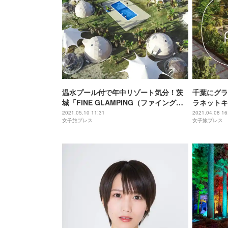
温水プール付で年中リゾート気分！茨
千葉にグラ
城「FINE GLAMPING（ファイングラ
ラネットキ
ンピング）」でお洒落なリゾート滞在
ヨガ体験も
2021.05.10 11:31
2021.04.08 16
女子旅プレス
女子旅プレス