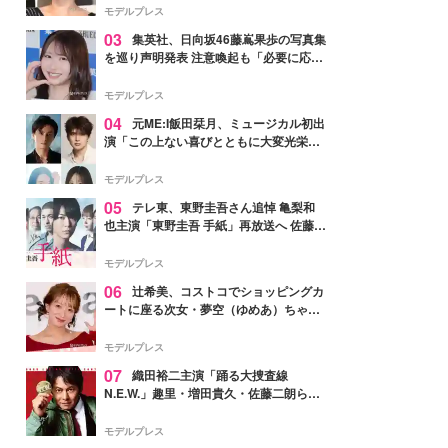
モデルプレス
03
集英社、日向坂46藤嶌果歩の写真集
を巡り声明発表 注意喚起も「必要に応じ
て法的措置を含む対応を検討」
モデルプレス
04
元ME:I飯田栞月、ミュージカル初出
演「この上ない喜びとともに大変光栄」
4年ぶり上演「ファントム」城田優らキ
ャスト発表
モデルプレス
05
テレ東、東野圭吾さん追悼 亀梨和
也主演「東野圭吾 手紙」再放送へ 佐藤隆
太・本田翼・中村倫也ら出演
モデルプレス
06
辻希美、コストコでショッピングカ
ートに座る次女・夢空（ゆめあ）ちゃん
の姿公開「乗りこなしてる感じが可愛す
ぎ」「成長を感じる」の声
モデルプレス
07
織田裕二主演「踊る大捜査線
N.E.W.」趣里・増田貴久・佐藤二朗ら新
メンバー紹介映像解禁 各キャラクター象
徴する“謎のキーワード”も
モデルプレス