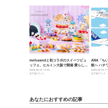
mofusandと初コラボのスイーツビュ
ANA「ち
ッフェ、ヒルトン大阪で開催 愛らしい
航へ ハチ
にゃんこ達がケーキに
＆制服姿の
2026.08.04 12:49
2026.08.03 17
女子旅プレス
女子旅プレス
あなたにおすすめの記事