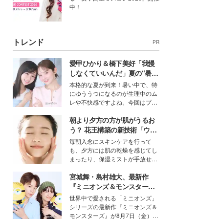
中！
トレンド
PR
愛甲ひかり＆橋下美好「我慢
しなくていいんだ」夏の“暑さ
対策”の新しい選択肢とは？
本格的な夏が到来！暑い中で、特
にゆううつになるのが生理中のム
レや不快感ですよね。今回はプラ
イベートでも仲良しで旅行好きな
朝より夕方の方が肌がうるお
モデル・愛甲ひかりさんと橋下美
好さんを迎えて本音で女子会トー
う？ 花王構築の新技術「ウォ
ク。猛暑のお出かけを快適に過ご
ーターキャプチャリングスキ
毎朝入念にスキンケアを行って
すヒントや、2人が感動した夏の
ン（捕水肌）」がスキンケア
も、夕方には肌の乾燥を感じてし
生理の新常識にも迫りました。
の常識を変える予感
まったり、保湿ミストが手放せな
いという読者も多いのでは？そん
宮城舞・島村雄大、最新作
な美容の常識を大きく変える可能
性を秘めた、革新的な「Water
『ミニオンズ＆モンスター
Capturing Skin（ウォーターキャ
ズ』の魅力熱弁 ハチャメチャ
世界中で愛される「ミニオンズ」
プチャリングスキン：捕水肌）」
だけじゃない“友情と絆”に感
シリーズの最新作『ミニオンズ＆
技術を、花王が構築した。
動
モンスターズ』が8月7日（金）に