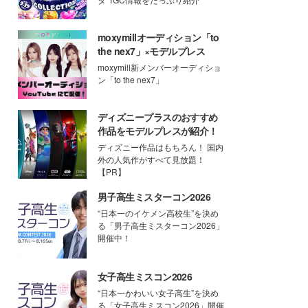
moxymillオーディション「to
the nex7」×モデルプレス
moxymill新メンバーオーディショ
ン「to the nex7」
ディズニープラスのおすすめ
作品をモデルプレスが紹介！
ディズニー作品はもちろん！ 国内
外の人気作がすべて見放題！
【PR】
男子高生ミスターコン2026
“日本一のイケメン高校生”を決め
る「男子高生ミスターコン2026」
開催中！
女子高生ミスコン2026
“日本一かわいい女子高生”を決め
る「女子高生ミスコン2026」開催