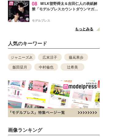
08
M!LK曽野舜太＆吉田仁人の表紙解
禁「モデルプレスカウントダウンマガジ
ン」巻頭に登場
モデルプレス
もっとみる
人気のキーワード
ジャニーズJr.
広末涼子
藤嶌果歩
飯田栞月
中村倫也
辻希美
画像ランキング