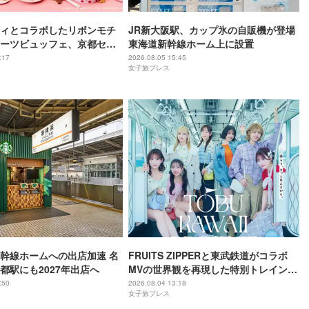
ィとコラボしたリボンモチ
JR新大阪駅、カップ氷の自販機が登場
ーツビュッフェ、京都セン
東海道新幹線ホーム上に設置
テルで開催
:17
2026.08.05 15:45
女子旅プレス
幹線ホームへの出店加速 名
FRUITS ZIPPERと東武鉄道がコラボ
都駅にも2027年出店へ
MVの世界観を再現した特別トレイン＆
メンバーの限定アナウンス
:50
2026.08.04 13:18
女子旅プレス