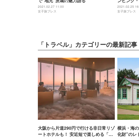
で“地元”茨城の魅力語る
ンピング・
めるリゾー
2021.02.27 11:00
2021.02.25 16
女子旅プレス
女子旅プレス
「トラベル」カテゴリーの最新記事
大阪から片道290円で行ける非日常リゾ
横浜・海の
ートホテルも！ 安近短で楽しめる「関
化財”のレ