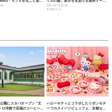
BBQ・カフェを丸ごと楽し
ミルの森」星空を見あげる透明ドーム
ト空間
テントで最上級の非日常を
:34
2021.02.18 22:40
女子旅プレス
公園にスタバオープン “文
ハローキティとコラボしたリボンモチ
トロ洋館で至福のコーヒー時
ーフのスイーツビュッフェ、京都セン