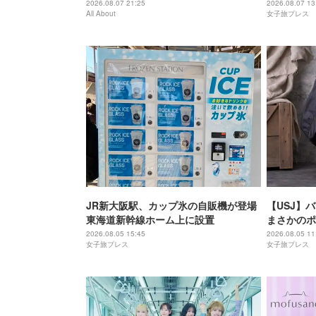
西穴場」のおすすめホテル3選
間
2026.08.07 21:25
2026.08.07 13
All About
女子旅プレス
JR新大阪駅、カップ氷の自販機が登場
【USJ】
東海道新幹線ホーム上に設置
まさかのポ
は味噌フレ
2026.08.05 15:45
2026.08.05 11
女子旅プレス
女子旅プレス