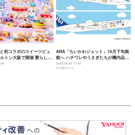
andと初コラボのスイーツビュ
ANA「ちいかわジェット」10月下旬就
ルトン大阪で開催 愛らしい
航へ ハチワレやうさぎたちが機内品に
がケーキに
＆制服姿の限定グッズも
:49
2026.08.03 17:30
女子旅プレス