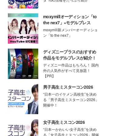
moxymillオーディション「to
the nex7」×モデルプレス
moxymill新メンバーオーディショ
ン「to the nex7」
ディズニープラスのおすすめ
作品をモデルプレスが紹介！
ディズニー作品はもちろん！ 国内
外の人気作がすべて見放題！
【PR】
男子高生ミスターコン2026
“日本一のイケメン高校生”を決め
る「男子高生ミスターコン2026」
開催中！
女子高生ミスコン2026
“日本一かわいい女子高生”を決め
る「女子高生ミスコン2026」開催