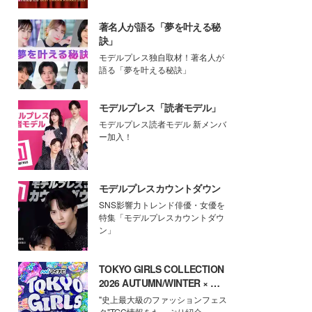
著名人が語る「夢を叶える秘
訣」
モデルプレス独自取材！著名人が
語る「夢を叶える秘訣」
モデルプレス「読者モデル」
モデルプレス読者モデル 新メンバ
ー加入！
モデルプレスカウントダウン
SNS影響力トレンド俳優・女優を
特集「モデルプレスカウントダウ
ン」
TOKYO GIRLS COLLECTION
2026 AUTUMN/WINTER × モ
デルプレス
"史上最大級のファッションフェス
タ"TGC情報をたっぷり紹介