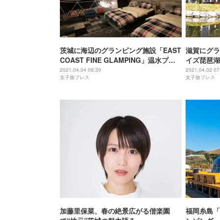
茨城に海辺のグランピング施設「EAST
滋賀にグラ
COAST FINE GLAMPING」温水プー
イズ琵琶湖
ルを完備
おすすめの
2021.04.04 08:30
2021.04.02 07
女子旅プレス
女子旅プレス
加藤里保菜、春の絶景広がる偕楽園
福岡糸島「