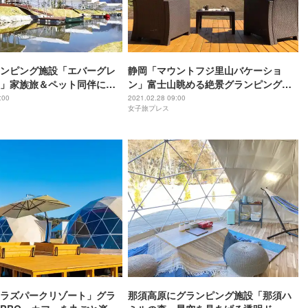
ンピング施設「エバーグレ
静岡「マウントフジ里山バケーショ
」家族旅＆ペット同伴にも
ン」富士山眺める絶景グランピング＆
多彩なヴィラ
エコツアー施設
:00
2021.02.28 09:00
女子旅プレス
ラズパークリゾート」グラ
那須高原にグランピング施設「那須ハ