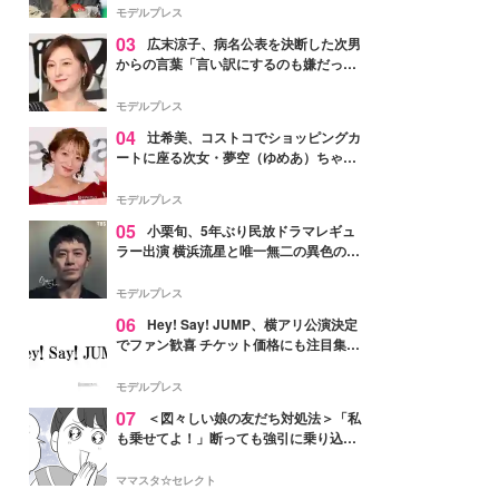
「かっこいい」と反響
モデルプレス
03
広末涼子、病名公表を決断した次男
からの言葉「言い訳にするのも嫌だっ
た」「言うべきか迷った」
モデルプレス
04
辻希美、コストコでショッピングカ
ートに座る次女・夢空（ゆめあ）ちゃん
の姿公開「乗りこなしてる感じが可愛す
ぎ」「成長を感じる」の声
モデルプレス
05
小栗旬、5年ぶり民放ドラマレギュ
ラー出演 横浜流星と唯一無二の異色のバ
ディで初共演【LOST10】
モデルプレス
06
Hey! Say! JUMP、横アリ公演決定
でファン歓喜 チケット価格にも注目集ま
る「激アツ」「平成に戻ったみたい」
モデルプレス
07
＜図々しい娘の友だち対処法＞「私
も乗せてよ！」断っても強引に乗り込ん
でくる友だち【第1話まんが】
ママスタ☆セレクト