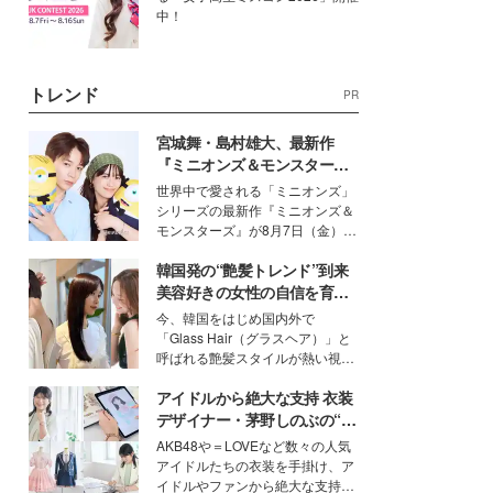
中！
トレンド
PR
宮城舞・島村雄大、最新作
『ミニオンズ＆モンスター
ズ』の魅力熱弁 ハチャメチャ
世界中で愛される「ミニオンズ」
だけじゃない“友情と絆”に感
シリーズの最新作『ミニオンズ＆
動
モンスターズ』が8月7日（金）に
公開。モデルプレスでは、“大のミ
韓国発の“艶髪トレンド”到来
ニオン好き”という共通点を持つモ
デルの宮城舞と島村雄大の特別対
美容好きの女性の自信を育む
談をお届け！それぞれの視点か
「ヘアケア事情」って？
今、韓国をはじめ国内外で
ら、今作ならではの魅力や予想外
「Glass Hair（グラスヘア）」と
の感動をもたらす奥深いストーリ
呼ばれる艶髪スタイルが熱い視線
ーについて熱く語り合ってもらっ
を集めています。メイクやファッ
た。
アイドルから絶大な支持 衣装
ションの完成度を高めるベースと
して、“髪そのものの美しさ”に改
デザイナー・茅野しのぶの“可
めて注目する人が増えている様
愛い”を作る美学＜「シチズン
AKB48や＝LOVEなど数々の人気
子。今回は、そんな憧れの艶やか
クロスシー」インタビュー＞
アイドルたちの衣装を手掛け、ア
な髪を日常で叶える、美容好きの
イドルやファンから絶大な支持を