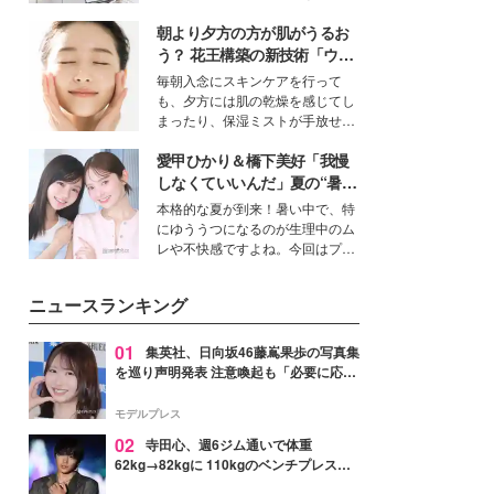
女性たちのヘアケア事情を紹介し
得る、株式会社オサレカンパニー
ます。
朝より夕方の方が肌がうるお
取締役兼クリエイティブディレク
ター・茅野しのぶ。一人ひとりの
う？ 花王構築の新技術「ウォ
個性に寄り添い、魅力を引き出す
ーターキャプチャリングスキ
毎朝入念にスキンケアを行って
衣装作りは、多くの女性たちに勇
ン（捕水肌）」がスキンケア
も、夕方には肌の乾燥を感じてし
気と自信を与え続けている。
の常識を変える予感
まったり、保湿ミストが手放せな
いという読者も多いのでは？そん
愛甲ひかり＆橋下美好「我慢
な美容の常識を大きく変える可能
性を秘めた、革新的な「Water
しなくていいんだ」夏の“暑さ
Capturing Skin（ウォーターキャ
対策”の新しい選択肢とは？
本格的な夏が到来！暑い中で、特
プチャリングスキン：捕水肌）」
にゆううつになるのが生理中のム
技術を、花王が構築した。
レや不快感ですよね。今回はプラ
イベートでも仲良しで旅行好きな
モデル・愛甲ひかりさんと橋下美
ニュースランキング
好さんを迎えて本音で女子会トー
ク。猛暑のお出かけを快適に過ご
すヒントや、2人が感動した夏の
01
集英社、日向坂46藤嶌果歩の写真集
生理の新常識にも迫りました。
を巡り声明発表 注意喚起も「必要に応じ
て法的措置を含む対応を検討」
モデルプレス
02
寺田心、週6ジム通いで体重
62kg→82kgに 110kgのベンチプレス持
ち上げる姿披露「胸板の厚みすごい」