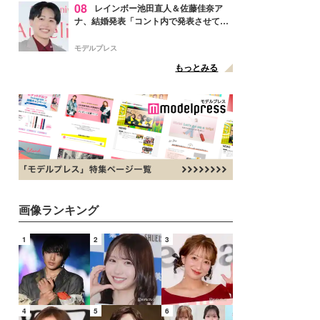
08
レインボー池田直人＆佐藤佳奈ア
ナ、結婚発表「コント内で発表させてい
ただきました」読売テレビ退社は生活拠
点変更のため
モデルプレス
もっとみる
画像ランキング
1
2
3
4
5
6