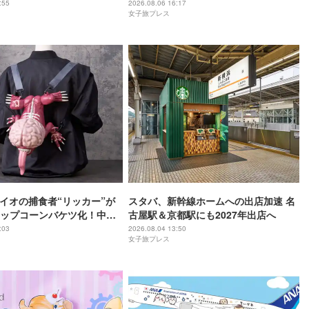
チュリーホテルで開催
:55
2026.08.06 16:17
女子旅プレス
バイオの捕食者“リッカー”が
スタバ、新幹線ホームへの出店加速 名
ップコーンバケツ化！中身
古屋駅＆京都駅にも2027年出店へ
ーバー
:03
2026.08.04 13:50
女子旅プレス