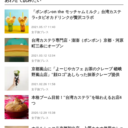
「ポンポンon the モッチャムミルク」台湾カステ
ラ×タピオカドリンクが贅沢コラボ
2021.05.17 11:40
女子旅プレス
台湾カステラ専門店・澎澎（ポンポン）京都・河原
町三条にオープン
2021.03.12 12:04
女子旅プレス
京都嵐山に「よーじやカフェ お茶のクレープ 嵯峨
野嵐山店」“顔ロゴ”あしらった抹茶クレープ提供
2021.02.26 11:58
女子旅プレス
本格ブーム目前！“台湾カステラ”を味わえるお店4
つ
2020.12.29 15:38
女子旅プレス