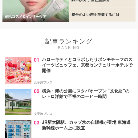
都合のよい恋を卒業するには
朝活コスメ＆インナーケア
記事ランキング
RANKING
01
ハローキティとコラボしたリボンモチーフのス
イーツビュッフェ、京都センチュリーホテルで
開催
女子旅プレス
02
横浜・海の公園にスタバオープン “文化財”の
レトロ洋館で至福のコーヒー時間
女子旅プレス
03
JR新大阪駅、カップ氷の自販機が登場 東海道
新幹線ホーム上に設置