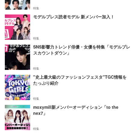
特集
モデルプレス読者モデル 新メンバー加入！
特集
SNS影響力トレンド俳優・女優を特集「モデルプレ
スカウントダウン」
特集
"史上最大級のファッションフェスタ"TGC情報を
たっぷり紹介
特集
moxymill新メンバーオーディション「to the
nex7」
特集