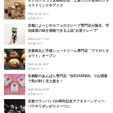
ホテルショコラ京都初出店、上質カカオ使用のショ
コラドリンクやアイス
2020.12.16 12:41
女子旅プレス
京都によーじやカフェのクレープ専門店が誕生、宇
治抹茶の味を堪能できる上品“お茶クレープ”
2020.12.01 11:43
女子旅プレス
京都烏丸に手毬シュークリーム専門店「アマガミキ
ョウト」オープン
2020.06.29 13:07
女子旅プレス
京都駅のあんぱん専門店「SIZUYAPAN」でお洒落
で気の利く京土産を！
2020.02.02 08:28
女子旅プレス
京都でランバン130周年記念アフタヌーンティー、
バラやリボンがスイーツに