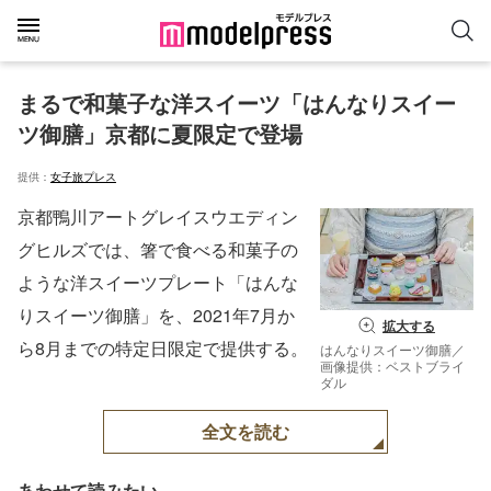
まるで和菓子な洋スイーツ「はんなりスイー
ツ御膳」京都に夏限定で登場
提供：
女子旅プレス
京都鴨川アートグレイスウエディン
グヒルズでは、箸で食べる和菓子の
ような洋スイーツプレート「はんな
りスイーツ御膳」を、2021年7月か
拡大する
ら8月までの特定日限定で提供する。
はんなりスイーツ御膳／
画像提供：ベストブライ
ダル
全文を読む
あわせて読みたい