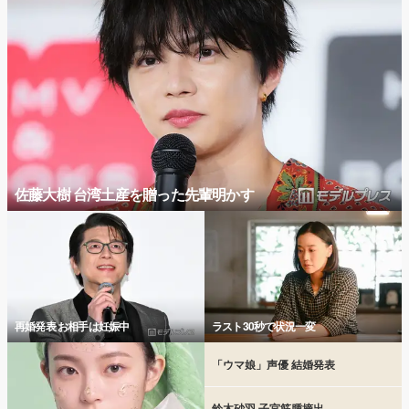
佐藤大樹 台湾土産を贈った先輩明かす
再婚発表 お相手は妊娠中
ラスト30秒で状況一変
「ウマ娘」声優 結婚発表
鈴木砂羽 子宮筋腫摘出