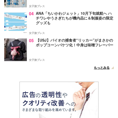
女子旅プレス
04
ANA「ちいかわジェット」10月下旬就航へ ハ
チワレやうさぎたちが機内品に＆制服姿の限定
グッズも
女子旅プレス
05
【USJ】バイオの捕食者“リッカー”がまさかの
ポップコーンバケツ化！中身は味噌フレーバー
女子旅プレス
もっとみる