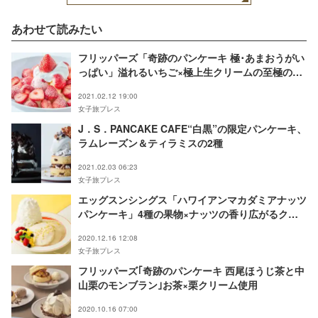
あわせて読みたい
フリッパーズ「奇跡のパンケーキ 極･あまおうがい
っぱい」溢れるいちご×極上生クリームの至極の一
皿
2021.02.12 19:00
女子旅プレス
J．S．PANCAKE CAFE“白黒”の限定パンケーキ、
ラムレーズン＆ティラミスの2種
2021.02.03 06:23
女子旅プレス
エッグスンシングス「ハワイアンマカダミアナッツ
パンケーキ」4種の果物×ナッツの香り広がるクリ
ーム
2020.12.16 12:08
女子旅プレス
フリッパーズ｢奇跡のパンケーキ 西尾ほうじ茶と中
山栗のモンブラン｣お茶×栗クリーム使用
2020.10.16 07:00