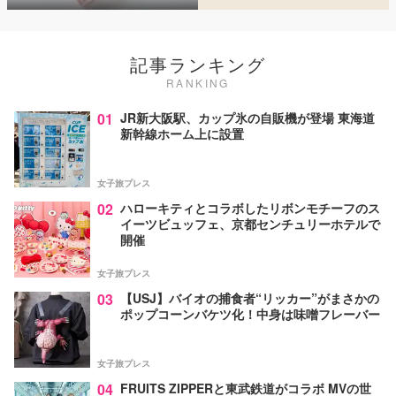
記事ランキング
RANKING
01
JR新大阪駅、カップ氷の自販機が登場 東海道
新幹線ホーム上に設置
女子旅プレス
02
ハローキティとコラボしたリボンモチーフのス
イーツビュッフェ、京都センチュリーホテルで
開催
女子旅プレス
03
【USJ】バイオの捕食者“リッカー”がまさかの
ポップコーンバケツ化！中身は味噌フレーバー
女子旅プレス
04
FRUITS ZIPPERと東武鉄道がコラボ MVの世