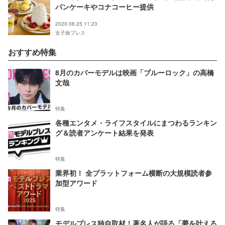
パンケーキやコナコーヒー提供
2020.08.25 11:23
女子旅プレス
おすすめ特集
8月のカバーモデルは映画「ブルーロック」の高橋
文哉
特集
各種エンタメ・ライフスタイルにまつわるランキン
グ＆読者アンケート結果を発表
特集
業界初！ 全プラットフォーム横断の大規模読者参
加型アワード
特集
モデルプレス独自取材！著名人が語る「夢を叶える