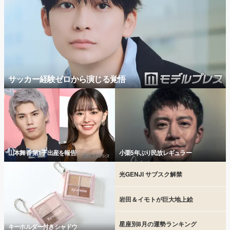
サッカー経験ゼロから演じる覚悟
山本舞香 第1子出産を報告
小栗5年ぶり民放レギュラー
光GENJI サブスク解禁
岩田＆イモトが巨大地上絵
星座別8月の運勢ランキング
キーホルダー付きシャドウ