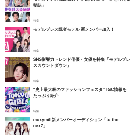
秘訣」
特集
モデルプレス読者モデル 新メンバー加入！
特集
SNS影響力トレンド俳優・女優を特集「モデルプレ
スカウントダウン」
特集
"史上最大級のファッションフェスタ"TGC情報を
たっぷり紹介
特集
moxymill新メンバーオーディション「to the
nex7」