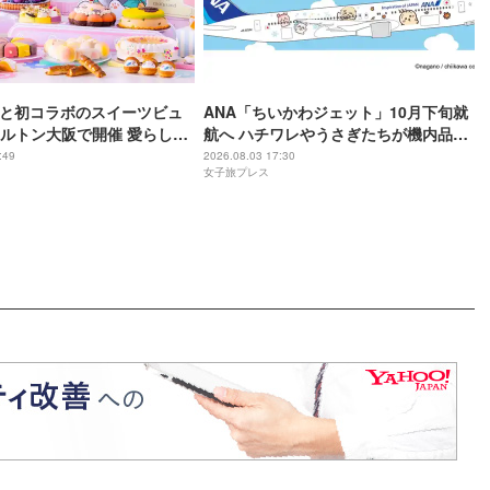
andと初コラボのスイーツビュ
ANA「ちいかわジェット」10月下旬就
ルトン大阪で開催 愛らしい
航へ ハチワレやうさぎたちが機内品に
がケーキに
＆制服姿の限定グッズも
:49
2026.08.03 17:30
女子旅プレス