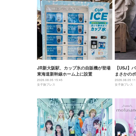
JR新大阪駅、カップ氷の自販機が登場
【USJ】
東海道新幹線ホーム上に設置
まさかのポ
は味噌フレ
2026.08.05 15:45
2026.08.05 11
女子旅プレス
女子旅プレス