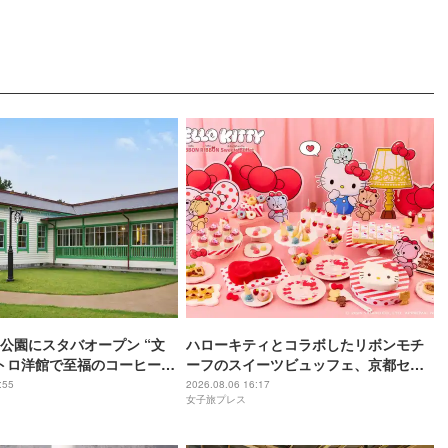
公園にスタバオープン “文
ハローキティとコラボしたリボンモチ
トロ洋館で至福のコーヒー時
ーフのスイーツビュッフェ、京都セン
チュリーホテルで開催
:55
2026.08.06 16:17
女子旅プレス