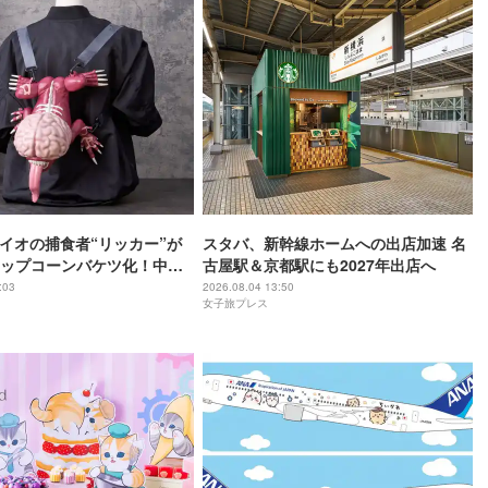
バイオの捕食者“リッカー”が
スタバ、新幹線ホームへの出店加速 名
ップコーンバケツ化！中身
古屋駅＆京都駅にも2027年出店へ
ーバー
:03
2026.08.04 13:50
女子旅プレス