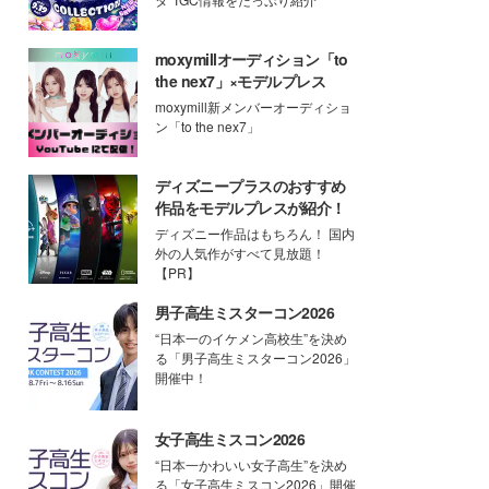
moxymillオーディション「to
the nex7」×モデルプレス
moxymill新メンバーオーディショ
ン「to the nex7」
ディズニープラスのおすすめ
作品をモデルプレスが紹介！
ディズニー作品はもちろん！ 国内
外の人気作がすべて見放題！
【PR】
男子高生ミスターコン2026
“日本一のイケメン高校生”を決め
る「男子高生ミスターコン2026」
開催中！
女子高生ミスコン2026
“日本一かわいい女子高生”を決め
る「女子高生ミスコン2026」開催