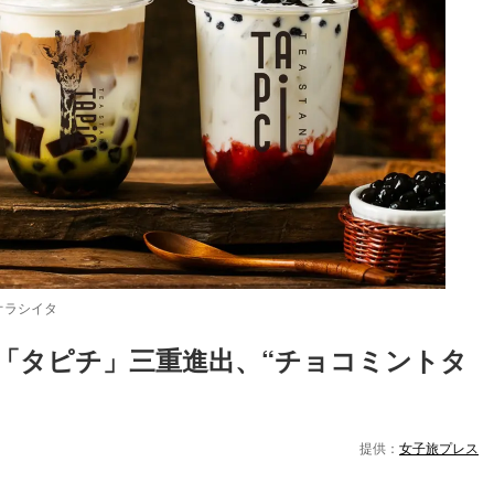
オラシイタ
「タピチ」三重進出、“チョコミントタ
Loaded
:
87.03%
提供：
女子旅プレス