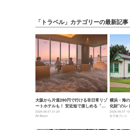
「トラベル」カテゴリーの最新記事
大阪から片道290円で行ける非日常リゾ
横浜・海の
ートホテルも！ 安近短で楽しめる「関
化財”のレ
西穴場」のおすすめホテル3選
間
2026.08.07 21:25
2026.08.07 13
All About
女子旅プレス