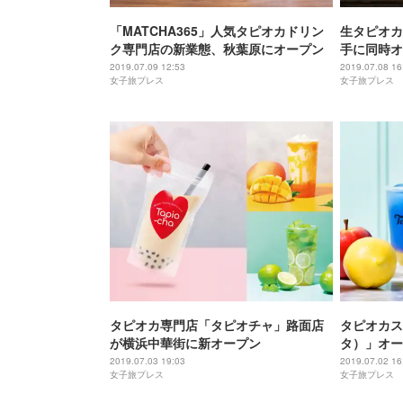
「MATCHA365」人気タピオカドリン
生タピオカ
ク専門店の新業態、秋葉原にオープン
手に同時オ
2019.07.09 12:53
2019.07.08 16
女子旅プレス
女子旅プレス
タピオカ専門店「タピオチャ」路面店
タピオカスタ
が横浜中華街に新オープン
タ）」オー
ぎ 国内最
2019.07.03 19:03
2019.07.02 16
女子旅プレス
女子旅プレス