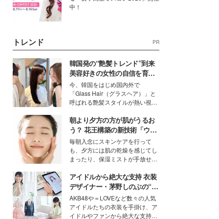
中！
トレンド
PR
韓国発の“艶髪トレンド”到来
美容好きの女性の自信を育む
「ヘアケア事情」って？
今、韓国をはじめ国内外で
「Glass Hair（グラスヘア）」と
呼ばれる艶髪スタイルが熱い視線
を集めています。メイクやファッ
朝より夕方の方が肌がうるお
ションの完成度を高めるベースと
して、“髪そのものの美しさ”に改
う？ 花王構築の新技術「ウォ
めて注目する人が増えている様
ーターキャプチャリングスキ
毎朝入念にスキンケアを行って
子。今回は、そんな憧れの艶やか
ン（捕水肌）」がスキンケア
も、夕方には肌の乾燥を感じてし
な髪を日常で叶える、美容好きの
の常識を変える予感
まったり、保湿ミストが手放せな
女性たちのヘアケア事情を紹介し
いという読者も多いのでは？そん
ます。
アイドルから絶大な支持 衣装
な美容の常識を大きく変える可能
性を秘めた、革新的な「Water
デザイナー・茅野しのぶの“可
Capturing Skin（ウォーターキャ
愛い”を作る美学＜「シチズン
AKB48や＝LOVEなど数々の人気
プチャリングスキン：捕水肌）」
クロスシー」インタビュー＞
アイドルたちの衣装を手掛け、ア
技術を、花王が構築した。
イドルやファンから絶大な支持を