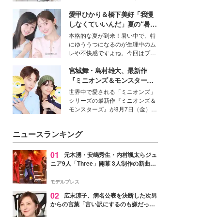
得る、株式会社オサレカンパニー
愛甲ひかり＆橋下美好「我慢
取締役兼クリエイティブディレク
ター・茅野しのぶ。一人ひとりの
しなくていいんだ」夏の“暑さ
個性に寄り添い、魅力を引き出す
対策”の新しい選択肢とは？
本格的な夏が到来！暑い中で、特
衣装作りは、多くの女性たちに勇
にゆううつになるのが生理中のム
気と自信を与え続けている。
レや不快感ですよね。今回はプラ
イベートでも仲良しで旅行好きな
宮城舞・島村雄大、最新作
モデル・愛甲ひかりさんと橋下美
好さんを迎えて本音で女子会トー
『ミニオンズ＆モンスター
ク。猛暑のお出かけを快適に過ご
ズ』の魅力熱弁 ハチャメチャ
世界中で愛される「ミニオンズ」
すヒントや、2人が感動した夏の
だけじゃない“友情と絆”に感
シリーズの最新作『ミニオンズ＆
生理の新常識にも迫りました。
動
モンスターズ』が8月7日（金）に
公開。モデルプレスでは、“大のミ
ニオン好き”という共通点を持つモ
ニュースランキング
デルの宮城舞と島村雄大の特別対
談をお届け！それぞれの視点か
ら、今作ならではの魅力や予想外
01
元木湧・安嶋秀生・内村颯太らジュ
の感動をもたらす奥深いストーリ
ニア9人「Three」開幕 3人制作の新曲＆
ーについて熱く語り合ってもらっ
手描きセットに込めた想い「もっと前に
た。
進んで夢を掴みたい」【ゲネプロレポ】
モデルプレス
02
広末涼子、病名公表を決断した次男
からの言葉「言い訳にするのも嫌だっ
た」「言うべきか迷った」