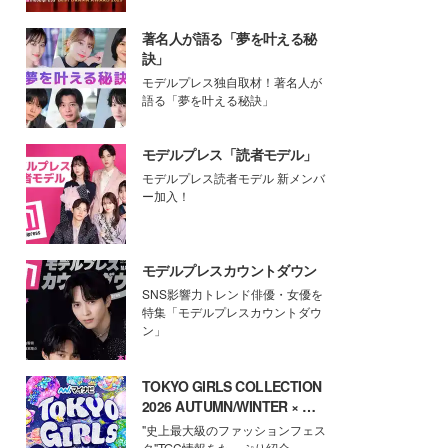
著名人が語る「夢を叶える秘
訣」
モデルプレス独自取材！著名人が
語る「夢を叶える秘訣」
モデルプレス「読者モデル」
モデルプレス読者モデル 新メンバ
ー加入！
モデルプレスカウントダウン
SNS影響力トレンド俳優・女優を
特集「モデルプレスカウントダウ
ン」
TOKYO GIRLS COLLECTION
2026 AUTUMN/WINTER × モ
デルプレス
"史上最大級のファッションフェス
タ"TGC情報をたっぷり紹介