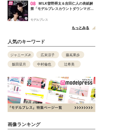
08
M!LK曽野舜太＆吉田仁人の表紙解
禁「モデルプレスカウントダウンマガジ
ン」巻頭に登場
モデルプレス
もっとみる
人気のキーワード
ジャニーズJr.
広末涼子
藤嶌果歩
飯田栞月
中村倫也
辻希美
画像ランキング