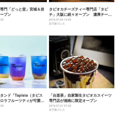
専門「どっと堂」宮城＆岩
タピオカチーズティー専門店「タピ
ープン
チ」大阪に続々オープン 濃厚チーズ
フォーム×もちもちタピオカ
:33
2019.07.05 13:40
女子旅プレス
ンド「Tapista（タピス
「台楽茶」自家製生タピオカスイーツ
ロラフルーツティが可愛す
専門店が湘南に限定オープン
大店が渋谷にオープン
:30
2019.07.01 07:00
女子旅プレス