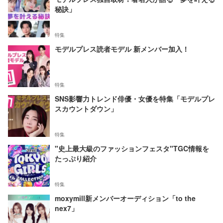
秘訣」
特集
モデルプレス読者モデル 新メンバー加入！
特集
SNS影響力トレンド俳優・女優を特集「モデルプレ
スカウントダウン」
特集
"史上最大級のファッションフェスタ"TGC情報を
たっぷり紹介
特集
moxymill新メンバーオーディション「to the
nex7」