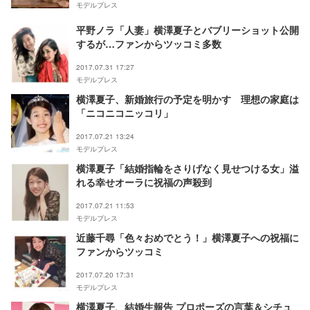
モデルプレス
平野ノラ「人妻」横澤夏子とバブリーショット公開
するが…ファンからツッコミ多数
2017.07.31 17:27
モデルプレス
横澤夏子、新婚旅行の予定を明かす 理想の家庭は
「ニコニコニッコリ」
2017.07.21 13:24
モデルプレス
横澤夏子「結婚指輪をさりげなく見せつける女」溢
れる幸せオーラに祝福の声殺到
2017.07.21 11:53
モデルプレス
近藤千尋「色々おめでとう！」横澤夏子への祝福に
ファンからツッコミ
2017.07.20 17:31
モデルプレス
横澤夏子、結婚生報告 プロポーズの言葉＆シチュ