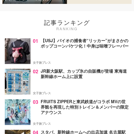
記事ランキング
RANKING
01
【USJ】バイオの捕食者“リッカー”がまさかの
ポップコーンバケツ化！中身は味噌フレーバー
女子旅プレス
02
JR新大阪駅、カップ氷の自販機が登場 東海道
新幹線ホーム上に設置
女子旅プレス
03
FRUITS ZIPPERと東武鉄道がコラボ MVの世
界観を再現した特別トレイン＆メンバーの限定
アナウンス
女子旅プレス
04
スタバ、新幹線ホームへの出店加速 名古屋駅