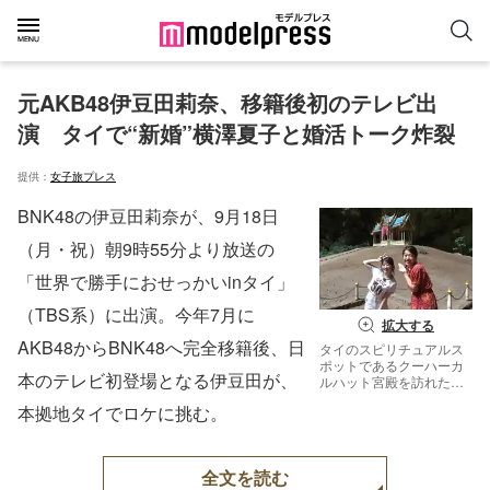
元AKB48伊豆田莉奈、移籍後初のテレビ出
演　タイで“新婚”横澤夏子と婚活トーク炸裂
提供：
女子旅プレス
BNK48の伊豆田莉奈が、9月18日
（月・祝）朝9時55分より放送の
「世界で勝手におせっかいinタイ」
（TBS系）に出演。今年7月に
拡大する
AKB48からBNK48へ完全移籍後、日
タイのスピリチュアルス
ポットであるクーハーカ
本のテレビ初登場となる伊豆田が、
ルハット宮殿を訪れた
（左から）伊豆田莉奈、
本拠地タイでロケに挑む。
横澤夏子（C）TBS
全文を読む