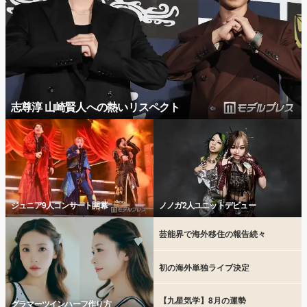
志尊淳 山崎賢人への熱いリスペクト
ジュニア9人コンサート開幕
ノノガ2人ユニットデビュー
芸能界で海外移住の報告続々
初の海外単独ライブ決定
【九星気学】8月の運勢
グラマーツインハーフ作り方