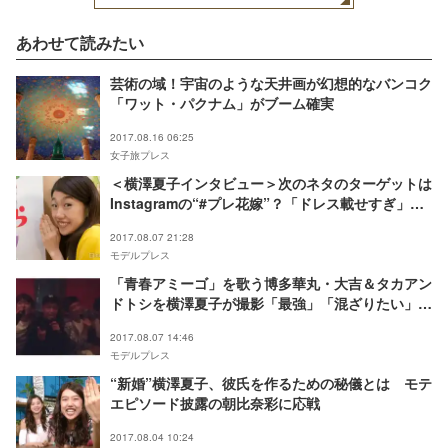
あわせて読みたい
芸術の域！宇宙のような天井画が幻想的なバンコク
「ワット・パクナム」がブーム確実
2017.08.16 06:25
女子旅プレス
＜横澤夏子インタビュー＞次のネタのターゲットは
Instagramの“#プレ花嫁”？「ドレス載せすぎ」
「ネタバレしすぎ」と“あるある”を辛口トーク
2017.08.07 21:28
モデルプレス
「青春アミーゴ」を歌う博多華丸・大吉＆タカアン
ドトシを横澤夏子が撮影「最強」「混ざりたい」反
響続々
2017.08.07 14:46
モデルプレス
“新婚”横澤夏子、彼氏を作るための秘儀とは モテ
エピソード披露の朝比奈彩に応戦
2017.08.04 10:24