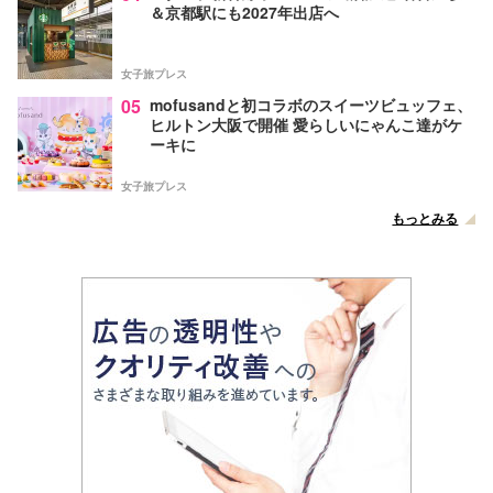
＆京都駅にも2027年出店へ
女子旅プレス
05
mofusandと初コラボのスイーツビュッフェ、
ヒルトン大阪で開催 愛らしいにゃんこ達がケ
ーキに
女子旅プレス
もっとみる