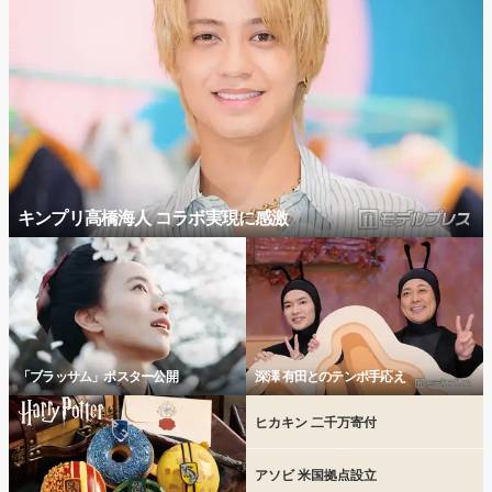
キンプリ高橋海人 コラボ実現に感激
「ブラッサム」ポスター公開
深澤 有田とのテンポ手応え
ヒカキン 二千万寄付
アソビ 米国拠点設立