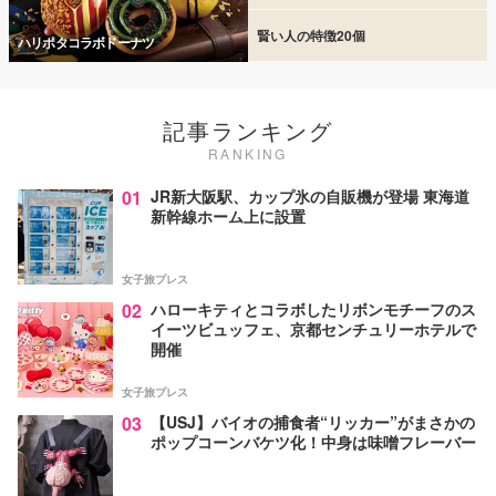
賢い人の特徴20個
ハリポタコラボドーナツ
記事ランキング
RANKING
01
JR新大阪駅、カップ氷の自販機が登場 東海道
新幹線ホーム上に設置
女子旅プレス
02
ハローキティとコラボしたリボンモチーフのス
イーツビュッフェ、京都センチュリーホテルで
開催
女子旅プレス
03
【USJ】バイオの捕食者“リッカー”がまさかの
ポップコーンバケツ化！中身は味噌フレーバー