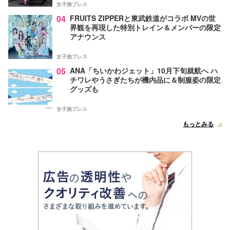
女子旅プレス
04
FRUITS ZIPPERと東武鉄道がコラボ MVの世
界観を再現した特別トレイン＆メンバーの限定
アナウンス
女子旅プレス
05
ANA「ちいかわジェット」10月下旬就航へ ハ
チワレやうさぎたちが機内品に＆制服姿の限定
グッズも
女子旅プレス
もっとみる