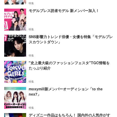
特集
モデルプレス読者モデル 新メンバー加入！
特集
SNS影響力トレンド俳優・女優を特集「モデルプレ
スカウントダウン」
特集
"史上最大級のファッションフェスタ"TGC情報を
たっぷり紹介
特集
moxymill新メンバーオーディション「to the
nex7」
特集
ディズニー作品はもちろん！ 国内外の人気作がす