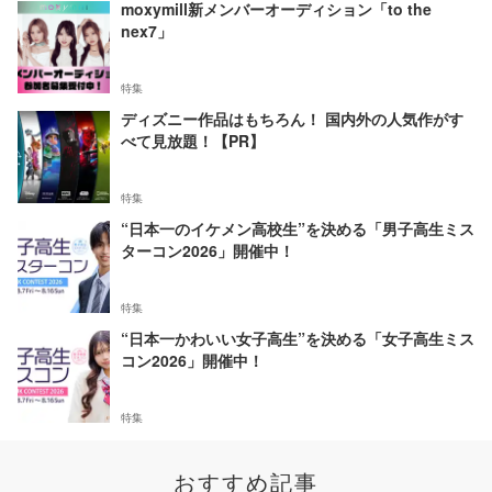
moxymill新メンバーオーディション「to the
nex7」
特集
ディズニー作品はもちろん！ 国内外の人気作がす
べて見放題！【PR】
特集
“日本一のイケメン高校生”を決める「男子高生ミス
ターコン2026」開催中！
特集
“日本一かわいい女子高生”を決める「女子高生ミス
コン2026」開催中！
特集
おすすめ記事