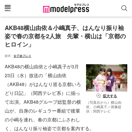
AKB48横山由依＆小嶋真子、はんなり振り袖
姿で春の京都を2人旅　先輩・横山は「京都の
ヒロイン」
提供：
女子旅プレス
AKB48の横山由依と小嶋真子が3月
23日（水）放送の「横山由依
（AKB48）がはんなり巡る京都いろ
どり日記」（関西テレビ系）に揃っ
拡大する
て出演。AKB48グループ総監督の横
（写真右から）横山由
依、小嶋真子／画像提
山が、自身のレギュラー番組で後輩
供：関西テレビ
の小嶋を連れ、春の京都にふさわし
く、はんなり振り袖姿で京都を案内する。