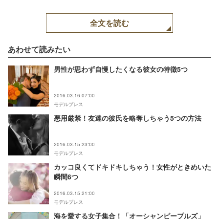
全文を読む
あわせて読みたい
男性が思わず自慢したくなる彼女の特徴5つ
2016.03.16 07:00
モデルプレス
悪用厳禁！友達の彼氏を略奪しちゃう5つの方法
2016.03.15 23:00
モデルプレス
カッコ良くてドキドキしちゃう！女性がときめいた
瞬間6つ
2016.03.15 21:00
モデルプレス
海を愛する女子集合！「オーシャンピープルズ」