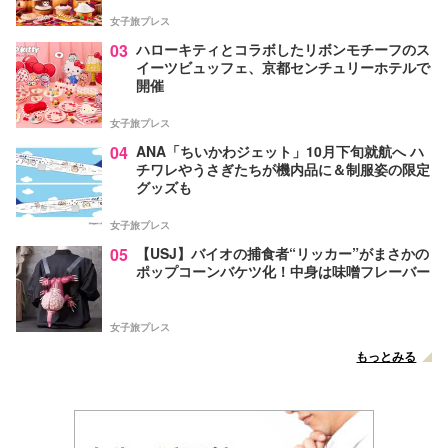
女子旅プレス
03
ハローキティとコラボしたリボンモチーフのス
イーツビュッフェ、京都センチュリーホテルで
開催
女子旅プレス
04
ANA「ちいかわジェット」10月下旬就航へ ハ
チワレやうさぎたちが機内品に＆制服姿の限定
グッズも
女子旅プレス
05
【USJ】バイオの捕食者“リッカー”がまさかの
ポップコーンバケツ化！中身は味噌フレーバー
女子旅プレス
もっとみる