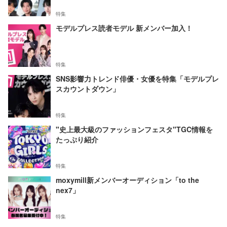
特集
モデルプレス読者モデル 新メンバー加入！
特集
SNS影響力トレンド俳優・女優を特集「モデルプレ
スカウントダウン」
特集
"史上最大級のファッションフェスタ"TGC情報を
たっぷり紹介
特集
moxymill新メンバーオーディション「to the
nex7」
特集