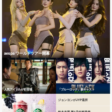
aespa ワールドツアー開幕
人気アイドルが初登場
「ブルーロック」新キャスト
ジョンヨンがJYP退所
鈴木友菜 第1子妊娠発表