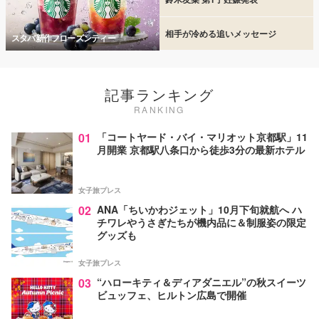
相手が冷める追いメッセージ
スタバ新作フローズンティー
記事ランキング
RANKING
01
「コートヤード・バイ・マリオット京都駅」11
月開業 京都駅八条口から徒歩3分の最新ホテル
女子旅プレス
02
ANA「ちいかわジェット」10月下旬就航へ ハ
チワレやうさぎたちが機内品に＆制服姿の限定
グッズも
女子旅プレス
03
“ハローキティ＆ディアダニエル”の秋スイーツ
ビュッフェ、ヒルトン広島で開催