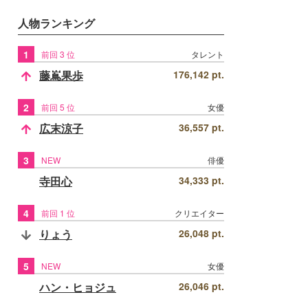
人物ランキング
1
前回 3 位
タレント
藤嶌果歩
176,142 pt.
2
前回 5 位
女優
広末涼子
36,557 pt.
3
NEW
俳優
寺田心
34,333 pt.
4
前回 1 位
クリエイター
りょう
26,048 pt.
5
NEW
女優
ハン・ヒョジュ
26,046 pt.