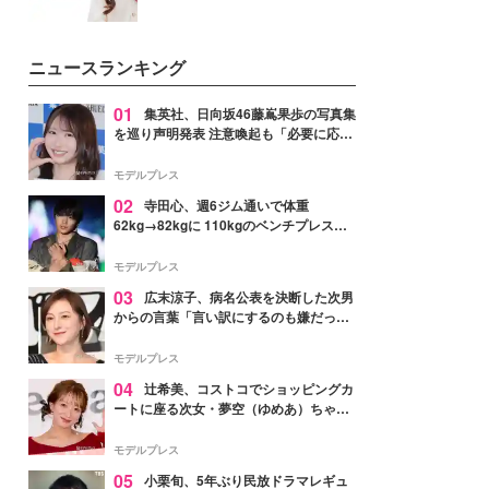
ニュースランキング
01
集英社、日向坂46藤嶌果歩の写真集
を巡り声明発表 注意喚起も「必要に応じ
て法的措置を含む対応を検討」
モデルプレス
02
寺田心、週6ジム通いで体重
62kg→82kgに 110kgのベンチプレス持
ち上げる姿披露「胸板の厚みすごい」
「かっこいい」と反響
モデルプレス
03
広末涼子、病名公表を決断した次男
からの言葉「言い訳にするのも嫌だっ
た」「言うべきか迷った」
モデルプレス
04
辻希美、コストコでショッピングカ
ートに座る次女・夢空（ゆめあ）ちゃん
の姿公開「乗りこなしてる感じが可愛す
ぎ」「成長を感じる」の声
モデルプレス
05
小栗旬、5年ぶり民放ドラマレギュ