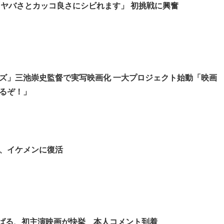
RA「ヤバさとカッコ良さにシビれます」 初挑戦に興奮
ズ」三池崇史監督で実写映画化 一大プロジェクト始動「映画
るぞ！」
、イケメンに復活
ばる、初主演映画が快挙 本人コメント到着