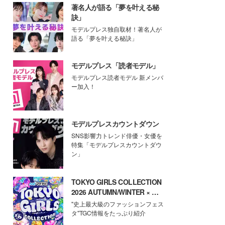
著名人が語る「夢を叶える秘
訣」
モデルプレス独自取材！著名人が
語る「夢を叶える秘訣」
モデルプレス「読者モデル」
モデルプレス読者モデル 新メンバ
ー加入！
モデルプレスカウントダウン
SNS影響力トレンド俳優・女優を
特集「モデルプレスカウントダウ
ン」
TOKYO GIRLS COLLECTION
2026 AUTUMN/WINTER × モ
デルプレス
"史上最大級のファッションフェス
タ"TGC情報をたっぷり紹介