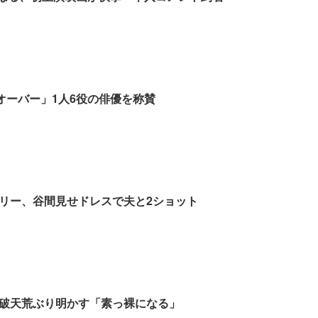
点オーバー」1人6役の俳優を称賛
リー、谷間見せドレスで夫と2ショット
破天荒ぶり明かす「素っ裸になる」