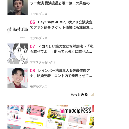
ラー出演 横浜流星と唯一無二の異色のバ
ディで初共演【LOST10】
モデルプレス
06
Hey! Say! JUMP、横アリ公演決定
でファン歓喜 チケット価格にも注目集ま
る「激アツ」「平成に戻ったみたい」
モデルプレス
07
＜図々しい娘の友だち対処法＞「私
も乗せてよ！」断っても強引に乗り込ん
でくる友だち【第1話まんが】
ママスタ☆セレクト
08
レインボー池田直人＆佐藤佳奈ア
ナ、結婚発表「コント内で発表させてい
ただきました」読売テレビ退社は生活拠
点変更のため
モデルプレス
もっとみる