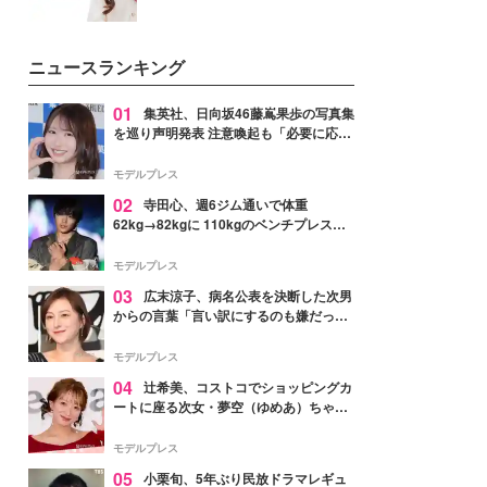
ニュースランキング
01
集英社、日向坂46藤嶌果歩の写真集
を巡り声明発表 注意喚起も「必要に応じ
て法的措置を含む対応を検討」
モデルプレス
02
寺田心、週6ジム通いで体重
62kg→82kgに 110kgのベンチプレス持
ち上げる姿披露「胸板の厚みすごい」
「かっこいい」と反響
モデルプレス
03
広末涼子、病名公表を決断した次男
からの言葉「言い訳にするのも嫌だっ
た」「言うべきか迷った」
モデルプレス
04
辻希美、コストコでショッピングカ
ートに座る次女・夢空（ゆめあ）ちゃん
の姿公開「乗りこなしてる感じが可愛す
ぎ」「成長を感じる」の声
モデルプレス
05
小栗旬、5年ぶり民放ドラマレギュ