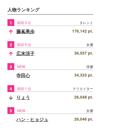
人物ランキング
1
前回 3 位
タレント
藤嶌果歩
176,142 pt.
2
前回 5 位
女優
広末涼子
36,557 pt.
3
NEW
俳優
寺田心
34,333 pt.
4
前回 1 位
クリエイター
りょう
26,048 pt.
5
NEW
女優
ハン・ヒョジュ
26,046 pt.