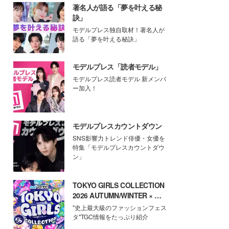
著名人が語る「夢を叶える秘
訣」
モデルプレス独自取材！著名人が
語る「夢を叶える秘訣」
モデルプレス「読者モデル」
モデルプレス読者モデル 新メンバ
ー加入！
モデルプレスカウントダウン
SNS影響力トレンド俳優・女優を
特集「モデルプレスカウントダウ
ン」
TOKYO GIRLS COLLECTION
2026 AUTUMN/WINTER × モ
デルプレス
"史上最大級のファッションフェス
タ"TGC情報をたっぷり紹介