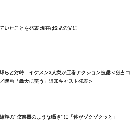
ていたことを発表 現在は2児の父に
輝らと対峙 イケメン3人衆が圧巻アクション披露＜独占コ
／映画「曇天に笑う」追加キャスト発表＞
雄輝の“弦楽器のような囁き”に「体がゾクゾクッと」