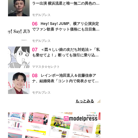
ラー出演 横浜流星と唯一無二の異色のバ
ディで初共演【LOST10】
モデルプレス
06
Hey! Say! JUMP、横アリ公演決定
でファン歓喜 チケット価格にも注目集ま
る「激アツ」「平成に戻ったみたい」
モデルプレス
07
＜図々しい娘の友だち対処法＞「私
も乗せてよ！」断っても強引に乗り込ん
でくる友だち【第1話まんが】
ママスタ☆セレクト
08
レインボー池田直人＆佐藤佳奈ア
ナ、結婚発表「コント内で発表させてい
ただきました」読売テレビ退社は生活拠
点変更のため
モデルプレス
もっとみる