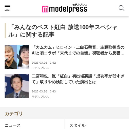
「みんなのベスト紅白 放送100年スペシャ
ル」に関する記事
「カムカム」ヒロイン・上白石萌音、主題歌担当の
AIと初コラボ「末代までの自慢」視聴者から反響殺
到「泣ける」「2人のハーモニーに震えた」
2025.03.26 12:52
モデルプレス
二宮和也、嵐「紅白」初出場裏話「成功率が低すぎ
て」取りやめ検討していた演出とは
2025.03.26 10:43
モデルプレス
カテゴリ
ニュース
スタイル