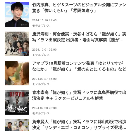
竹内涼真、ヒゲ＆スーツのビジュアル公開にファン
驚き「怖いくらい」「雰囲気違う」
2024.10.16 11:43
モデルプレス
唐沢寿明・河合優実・渋谷すばるら「龍が如く」実
写ドラマ出演決定 出演者・場面写真解禁【龍が如
く～Beyond the Game～】
2024.10.01 05:00
モデルプレス
アマプラ10月新着コンテンツ発表「ゆとりですが
なにか」「龍が如く」「愛のあとにくるもの」など
2024.09.27 15:00
モデルプレス
青木崇高「龍が如く」実写ドラマに真島吾朗役で出
演決定 キャラクタービジュアルも解禁
2024.09.20 20:30
モデルプレス
賀来賢人「龍が如く」実写ドラマに錦山彰役で出演
決定「サンディエゴ・コミコン」サプライズ登場で