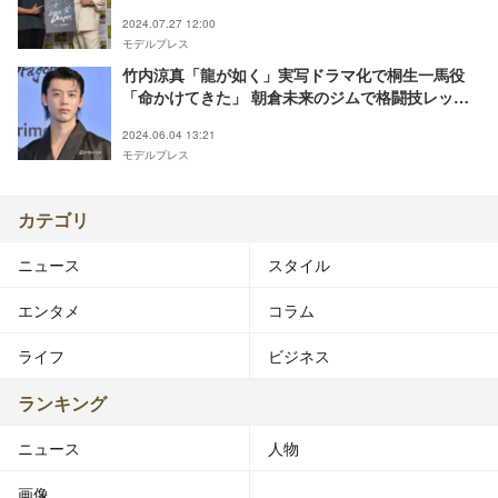
発表
2024.07.27 12:00
モデルプレス
竹内涼真「龍が如く」実写ドラマ化で桐生一馬役
「命かけてきた」 朝倉未来のジムで格闘技レッス
ン【龍が如く～Beyond the Game～】
2024.06.04 13:21
モデルプレス
カテゴリ
ニュース
スタイル
エンタメ
コラム
ライフ
ビジネス
ランキング
ニュース
人物
画像