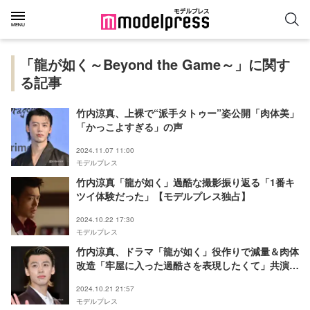
「龍が如く～Beyond the Game～」に関す
る記事
竹内涼真、上裸で“派手タトゥー”姿公開「肉体美」
「かっこよすぎる」の声
2024.11.07 11:00
モデルプレス
竹内涼真「龍が如く」過酷な撮影振り返る「1番キ
ツイ体験だった」【モデルプレス独占】
2024.10.22 17:30
モデルプレス
竹内涼真、ドラマ「龍が如く」役作りで減量＆肉体
改造「牢屋に入った過酷さを表現したくて」共演者
も驚き「すごい大胸筋でした」【龍が如く～
2024.10.21 21:57
Beyond the Game～】
モデルプレス