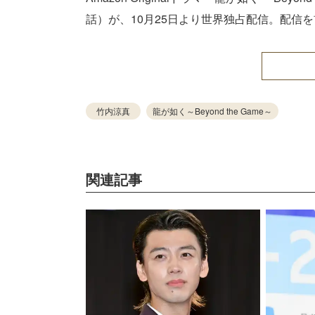
話）が、10月25日より世界独占配信。配信
竹内涼真
龍が如く～Beyond the Game～
関連記事