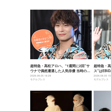
超特急・高松アロハ、“1週間に2回”サ
超特急・高
ウナで偶然遭遇した人気俳優 当時の状
ス”はEB
況再現「めっちゃ可愛いなと思いまし
「すごい愛
2026.08.05 16:29
2026.08.05 15
モデルプレス
モデルプレス
た」【名探偵のままでいて】
探偵のまま