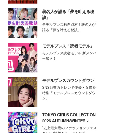
著名人が語る「夢を叶える秘
訣」
モデルプレス独自取材！著名人が
語る「夢を叶える秘訣」
モデルプレス「読者モデル」
モデルプレス読者モデル 新メンバ
ー加入！
モデルプレスカウントダウン
SNS影響力トレンド俳優・女優を
特集「モデルプレスカウントダウ
ン」
TOKYO GIRLS COLLECTION
2026 AUTUMN/WINTER × モ
デルプレス
"史上最大級のファッションフェス
タ"TGC情報をたっぷり紹介