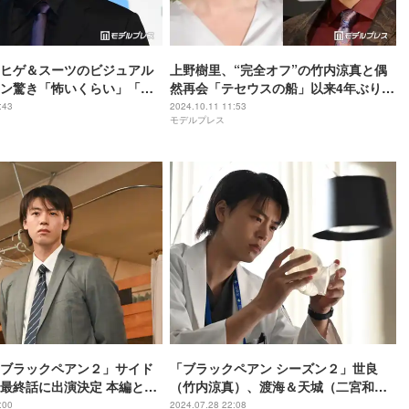
ヒゲ＆スーツのビジュアル
上野樹里、“完全オフ”の竹内涼真と偶
ン驚き「怖いくらい」「雰
然再会「テセウスの船」以来4年ぶりで
「会う度にいい男に」
:43
2024.10.11 11:53
モデルプレス
ブラックペアン２」サイド
「ブラックペアン シーズン２」世良
最終話に出演決定 本編との
（竹内涼真）、渡海＆天城（二宮和
ンも
也）の“Wセリフ回収”に反響「痺れ
:00
2024.07.28 22:08