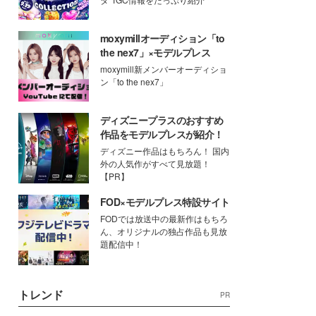
moxymillオーディション「to
the nex7」×モデルプレス
moxymill新メンバーオーディショ
ン「to the nex7」
ディズニープラスのおすすめ
作品をモデルプレスが紹介！
ディズニー作品はもちろん！ 国内
外の人気作がすべて見放題！
【PR】
FOD×モデルプレス特設サイト
FODでは放送中の最新作はもちろ
ん、オリジナルの独占作品も見放
題配信中！
トレンド
PR