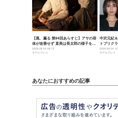
【風、薫る 第94回あらすじ】アサの容
中沢元紀＆
体が改善せず 直美は長太郎の様子を気
トプリクラ
にする
とのギャッ
2026.08.05 08:15
2026.08.04 12
モデルプレス
モデルプレス
いマサムネ
あなたにおすすめの記事