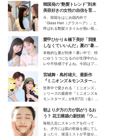
韓国発の“艶髪トレンド”到来
美容好きの女性の自信を育む
「ヘアケア事情」って？
今、韓国をはじめ国内外で
「Glass Hair（グラスヘア）」と
呼ばれる艶髪スタイルが熱い視線
を集めています。メイクやファッ
愛甲ひかり＆橋下美好「我慢
ションの完成度を高めるベースと
して、“髪そのものの美しさ”に改
しなくていいんだ」夏の“暑さ
めて注目する人が増えている様
対策”の新しい選択肢とは？
本格的な夏が到来！暑い中で、特
子。今回は、そんな憧れの艶やか
にゆううつになるのが生理中のム
な髪を日常で叶える、美容好きの
レや不快感ですよね。今回はプラ
女性たちのヘアケア事情を紹介し
イベートでも仲良しで旅行好きな
ます。
宮城舞・島村雄大、最新作
モデル・愛甲ひかりさんと橋下美
好さんを迎えて本音で女子会トー
『ミニオンズ＆モンスター
ク。猛暑のお出かけを快適に過ご
ズ』の魅力熱弁 ハチャメチャ
世界中で愛される「ミニオンズ」
すヒントや、2人が感動した夏の
だけじゃない“友情と絆”に感
シリーズの最新作『ミニオンズ＆
生理の新常識にも迫りました。
動
モンスターズ』が8月7日（金）に
公開。モデルプレスでは、“大のミ
朝より夕方の方が肌がうるお
ニオン好き”という共通点を持つモ
デルの宮城舞と島村雄大の特別対
う？ 花王構築の新技術「ウォ
談をお届け！それぞれの視点か
ーターキャプチャリングスキ
毎朝入念にスキンケアを行って
ら、今作ならではの魅力や予想外
ン（捕水肌）」がスキンケア
も、夕方には肌の乾燥を感じてし
の感動をもたらす奥深いストーリ
の常識を変える予感
まったり、保湿ミストが手放せな