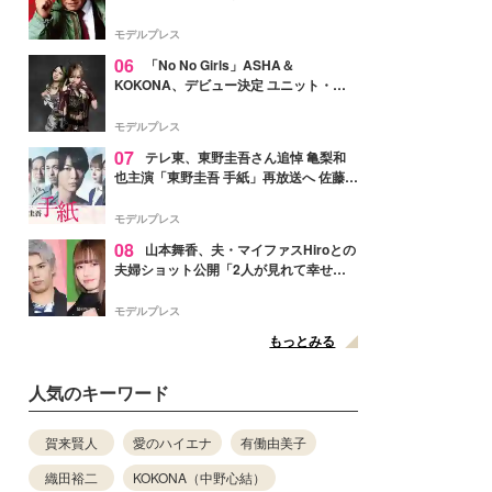
メンバー紹介映像解禁 各キャラクター象
徴する“謎のキーワード”も
モデルプレス
06
「No No Girls」ASHA＆
KOKONA、デビュー決定 ユニット・
TAKARAとしてセルフプロデュース楽曲
リリースへ
モデルプレス
07
テレ東、東野圭吾さん追悼 亀梨和
也主演「東野圭吾 手紙」再放送へ 佐藤隆
太・本田翼・中村倫也ら出演
モデルプレス
08
山本舞香、夫・マイファスHiroとの
夫婦ショット公開「2人が見れて幸せ」
「仲の良さが伝わってくる」と反響
モデルプレス
もっとみる
人気のキーワード
賀来賢人
愛のハイエナ
有働由美子
織田裕二
KOKONA（中野心結）