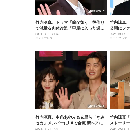
竹内涼真、ドラマ「龍が如く」役作り
竹内涼真、
で減量＆肉体改造「牢屋に入った過酷
公開にファ
さを表現したくて」共演者も驚き「す
囲気違う」
2024.10.21 21:57
2024.10.16 11
モデルプレス
モデルプレス
ごい大胸筋でした」【龍が如く～
Beyond the Game～】
竹内涼真、中条あやみ＆玄里ら「きみ
竹内涼真「
セカ」メンバーにLAで合流 新ヘアにも
ストーリー
注目集まる
リンクシー
2024.10.04 14:51
2024.09.15 16