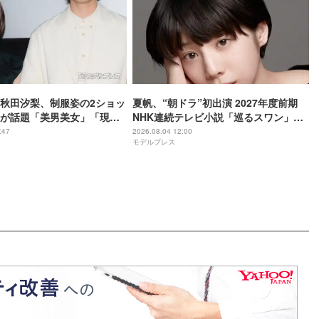
秋田汐梨、制服姿の2ショッ
夏帆、“朝ドラ”初出演 2027年度前期
が話題「美男美女」「現在
NHK連続テレビ小説「巡るスワン」第4
プが凄い」【幸せになりた
弾出演者発表
:47
2026.08.04 12:00
モデルプレス
君】