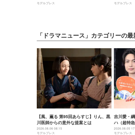
モデルプレス
モデルプレス
「ドラマニュース」カテゴリーの最
【風、薫る 第95回あらすじ】りん、黒
吉川愛・綱
川医師からの意外な提案とは
ハ（超特急
のアニメと
2026.08.06 08:15
2026.08.05 17
モデルプレス
モデルプレス
【名探偵の