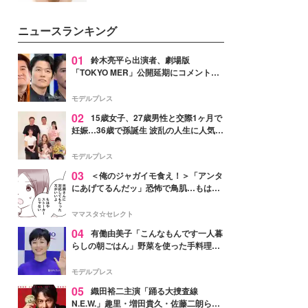
ーについて熱く語り合ってもらっ
いという読者も多いのでは？そん
た。
な美容の常識を大きく変える可能
ニュースランキング
性を秘めた、革新的な「Water
Capturing Skin（ウォーターキャ
プチャリングスキン：捕水肌）」
01
鈴木亮平ら出演者、劇場版
技術を、花王が構築した。
「TOKYO MER」公開延期にコメント
「現実のヒーローたちにチームMERから
最大の敬意とエールを」
モデルプレス
02
15歳女子、27歳男性と交際1ヶ月で
妊娠…36歳で孫誕生 波乱の人生に人気タ
レント思わずツッコミ「だいぶ危ねえ
よ！」
モデルプレス
03
＜俺のジャガイモ食え！＞「アンタ
にあげてるんだッ」恐怖で鳥肌…もはや
ストーカー？【第3話まんが】
ママスタ☆セレクト
04
有働由美子「こんなもんです一人暮
らしの朝ごはん」野菜を使った手料理公
開「作ってみたい」「ヘルシーで美味し
そう」と反響
モデルプレス
05
織田裕二主演「踊る大捜査線
N.E.W.」趣里・増田貴久・佐藤二朗ら新