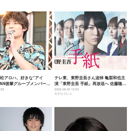
タバレあり】
松アロハ、好きな“アイ
テレ東、東野圭吾さん追悼 亀梨和也主
iDAN後輩グループメンバー
演「東野圭吾 手紙」再放送へ 佐藤隆
らしい子なんですよ」【名
太・本田翼・中村倫也ら出演
:29
2026.08.05 15:00
モデルプレス
でいて】