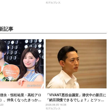
モデルプレス
た」「ちゃんと受け継がれてる」
新記事
啓永・恒松祐里・高松アロ
「VIVANT悪役会議室」潜伏中の新庄に
）、仲良くなったきっかけ
「納豆我慢できるでしょ？」とツッコ
は「個性があるアニメね」
ミ「VIVANT考察をする視聴者目線」
:23
2026.08.05 16:38
モデルプレス
ままでいて】
「私も会議に参加したい」と話題【ネ