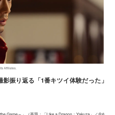
Affiliates.
撮影振り返る「1番キツイ体験だった」
Loaded
:
83.55%
 the Game～」（英題：「Like a Dragon：Yakuza」／全6