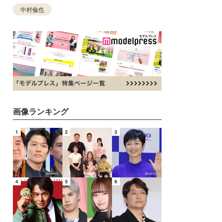
中村倫也
画像ランキング
1
2
3
4
5
6