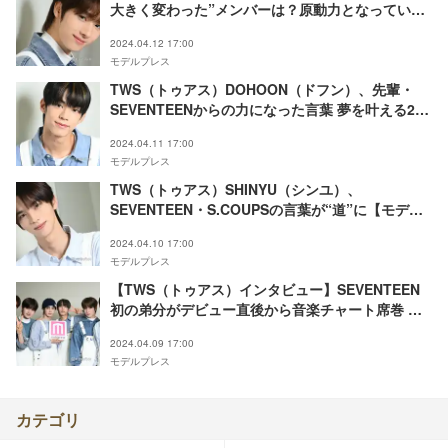
大きく変わった”メンバーは？原動力となっている
ことも明かす【モデルプレスインタビュー連載
2024.04.12 17:00
Vol.3】
モデルプレス
TWS（トゥアス）DOHOON（ドフン）、先輩・
SEVENTEENからの力になった言葉 夢を叶える2つ
の秘訣【モデルプレスインタビュー連載Vol.2】
2024.04.11 17:00
モデルプレス
TWS（トゥアス）SHINYU（シンユ）、
SEVENTEEN・S.COUPSの言葉が“道”に【モデル
プレスインタビュー連載Vol.1】
2024.04.10 17:00
モデルプレス
【TWS（トゥアス）インタビュー】SEVENTEEN
初の弟分がデビュー直後から音楽チャート席巻 国
内外で活躍する“2024年最高の期待寄せられる新
2024.04.09 17:00
人”の素顔は？
モデルプレス
カテゴリ