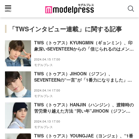
「TWSインタビュー連載」に関する記事
TWS（トゥアス）KYUNGMIN（ギョンミン）、印
象深いSEVENTEENからの「信じられるのはメンバ
ーだけ」の言葉 “後悔しないように努力する姿
2024.04.15 17:00
勢”が原動力【モデルプレスインタビュー連載
モデルプレス
Vol.6】
TWS（トゥアス）JIHOON（ジフン）、
SEVENTEENの“一言”が「1番力になりました」デ
ビュー叶えた強い信念とは【モデルプレスインタビ
2024.04.14 17:00
ュー連載Vol.5】
モデルプレス
TWS（トゥアス）HANJIN（ハンジン）、渡韓時の
苦労乗り越えた方法 “同い年”JIHOON（ジフン）
への信頼【モデルプレスインタビュー連載Vol.4】
2024.04.13 17:00
モデルプレス
TWS（トゥアス）YOUNGJAE（ヨンジェ）、“1番