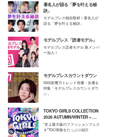
著名人が語る「夢を叶える秘
訣」
モデルプレス独自取材！著名人が
語る「夢を叶える秘訣」
モデルプレス「読者モデル」
モデルプレス読者モデル 新メンバ
ー加入！
モデルプレスカウントダウン
SNS影響力トレンド俳優・女優を
特集「モデルプレスカウントダウ
ン」
TOKYO GIRLS COLLECTION
2026 AUTUMN/WINTER × モ
デルプレス
"史上最大級のファッションフェス
タ"TGC情報をたっぷり紹介