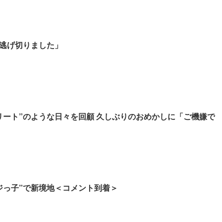
逃げ切りました」
リート”のような日々を回顧 久しぶりのおめかしに「ご機嫌で
ジっ子”で新境地＜コメント到着＞