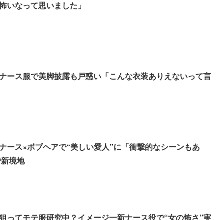
怖いなって思いました」
ナース服で美脚披露も戸惑い「こんな衣装ありえないって言
ナース×ボブヘアで“美しい愛人”に「衝撃的なシーンもあ
で新境地
狙ってモテ服研究中？イメージ一新ナース役で“女の怖さ”実