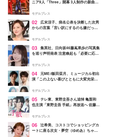
ニア9人「Three」開幕 3人制作の新曲＆
手描きセットに込めた想い「もっと前に
進んで夢を掴みたい」【ゲネプロレポ】
モデルプレス
02
広末涼子、病名公表を決断した次男
からの言葉「言い訳にするのも嫌だっ
た」「言うべきか迷った」
モデルプレス
03
集英社、日向坂46藤嶌果歩の写真集
を巡り声明発表 注意喚起も「必要に応じ
て法的措置を含む対応を検討」
モデルプレス
04
元ME:I飯田栞月、ミュージカル初出
演「この上ない喜びとともに大変光栄」
4年ぶり上演「ファントム」城田優らキ
ャスト発表
モデルプレス
05
テレ東、東野圭吾さん追悼 亀梨和
也主演「東野圭吾 手紙」再放送へ 佐藤隆
太・本田翼・中村倫也ら出演
モデルプレス
06
辻希美、コストコでショッピングカ
ートに座る次女・夢空（ゆめあ）ちゃん
の姿公開「乗りこなしてる感じが可愛す