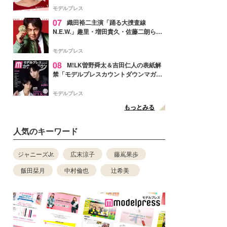
ぎ」「成長を感じる」の声
モデルプレス
07
織田裕二主演「踊る大捜査線
N.E.W.」趣里・増田貴久・佐藤二朗ら新
メンバー紹介映像解禁 各キャラクター象
徴する“謎のキーワード”も
モデルプレス
08
M!LK曽野舜太＆吉田仁人の表紙解
禁「モデルプレスカウントダウンマガジ
ン」巻頭に登場
モデルプレス
もっとみる
人気のキーワード
ジャニーズJr.
広末涼子
藤嶌果歩
飯田栞月
中村倫也
辻希美