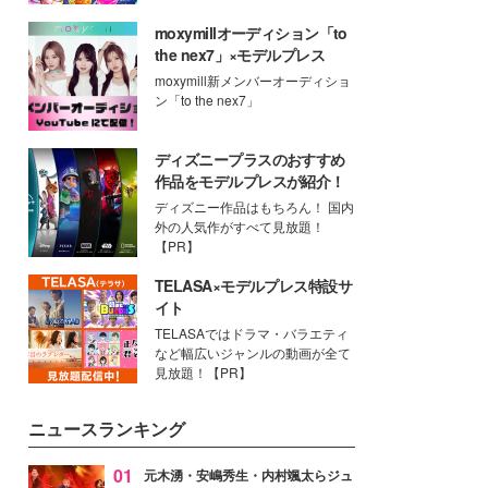
moxymillオーディション「to
the nex7」×モデルプレス
moxymill新メンバーオーディショ
ン「to the nex7」
ディズニープラスのおすすめ
作品をモデルプレスが紹介！
ディズニー作品はもちろん！ 国内
外の人気作がすべて見放題！
【PR】
TELASA×モデルプレス特設サ
イト
TELASAではドラマ・バラエティ
など幅広いジャンルの動画が全て
見放題！【PR】
ニュースランキング
01
元木湧・安嶋秀生・内村颯太らジュ