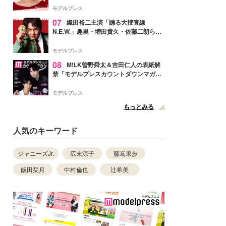
ぎ」「成長を感じる」の声
モデルプレス
07
織田裕二主演「踊る大捜査線
N.E.W.」趣里・増田貴久・佐藤二朗ら新
メンバー紹介映像解禁 各キャラクター象
徴する“謎のキーワード”も
モデルプレス
08
M!LK曽野舜太＆吉田仁人の表紙解
禁「モデルプレスカウントダウンマガジ
ン」巻頭に登場
モデルプレス
もっとみる
人気のキーワード
ジャニーズJr.
広末涼子
藤嶌果歩
飯田栞月
中村倫也
辻希美