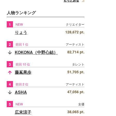
もっとみる
人物ランキング
1
NEW
クリエイター
りょう
128,672 pt.
2
前回 1 位
アーティスト
KOKONA（中野心結）
82,714 pt.
3
前回 10 位
タレント
藤嶌果歩
51,705 pt.
4
前回 2 位
アーティスト
ASHA
47,056 pt.
5
NEW
女優
広末涼子
38,065 pt.