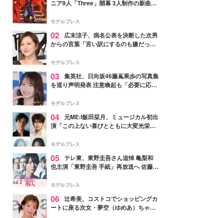
ニア9人「Three」開幕 3人制作の新曲＆
手描きセットに込めた想い「もっと前に
進んで夢を掴みたい」【ゲネプロレポ】
モデルプレス
02
広末涼子、病名公表を決断した次男
からの言葉「言い訳にするのも嫌だっ
た」「言うべきか迷った」
モデルプレス
03
集英社、日向坂46藤嶌果歩の写真集
を巡り声明発表 注意喚起も「必要に応じ
て法的措置を含む対応を検討」
モデルプレス
04
元ME:I飯田栞月、ミュージカル初出
演「この上ない喜びとともに大変光栄」
4年ぶり上演「ファントム」城田優らキ
ャスト発表
モデルプレス
05
テレ東、東野圭吾さん追悼 亀梨和
也主演「東野圭吾 手紙」再放送へ 佐藤隆
太・本田翼・中村倫也ら出演
モデルプレス
06
辻希美、コストコでショッピングカ
ートに座る次女・夢空（ゆめあ）ちゃん
の姿公開「乗りこなしてる感じが可愛す