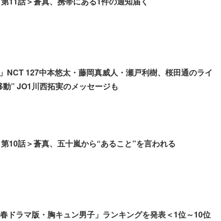
 第11話＞蒼真、携帯にある1件の通知届く
」NCT 127中本悠太・藤岡真威人・瀬戸利樹、桜田通のライ
動” JO1川西拓実のメッセージも
 第10話＞蒼真、五十嵐から“あること”を言われる
年春ドラマ版・胸キュン男子」ランキングを発表＜1位～10位