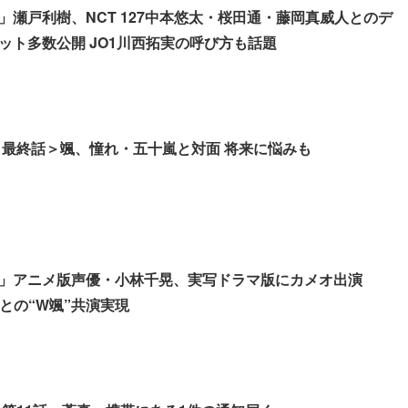
」瀬戸利樹、NCT 127中本悠太・桜田通・藤岡真威人とのデ
ット多数公開 JO1川西拓実の呼び方も話題
 最終話＞颯、憧れ・五十嵐と対面 将来に悩みも
」アニメ版声優・小林千晃、実写ドラマ版にカメオ出演
太との“W颯”共演実現