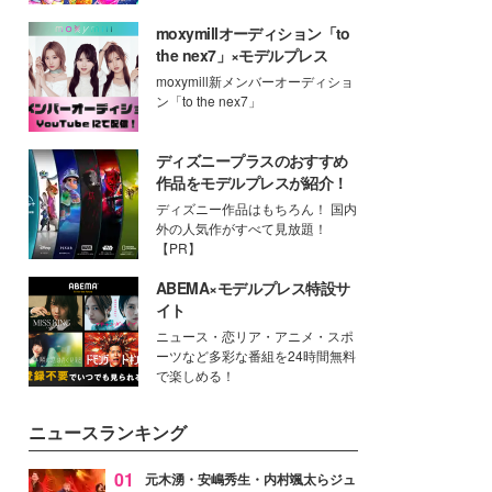
moxymillオーディション「to
the nex7」×モデルプレス
moxymill新メンバーオーディショ
ン「to the nex7」
ディズニープラスのおすすめ
作品をモデルプレスが紹介！
ディズニー作品はもちろん！ 国内
外の人気作がすべて見放題！
【PR】
ABEMA×モデルプレス特設サ
イト
ニュース・恋リア・アニメ・スポ
ーツなど多彩な番組を24時間無料
で楽しめる！
ニュースランキング
01
元木湧・安嶋秀生・内村颯太らジュ