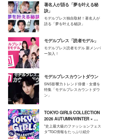
著名人が語る「夢を叶える秘
訣」
モデルプレス独自取材！著名人が
語る「夢を叶える秘訣」
モデルプレス「読者モデル」
モデルプレス読者モデル 新メンバ
ー加入！
モデルプレスカウントダウン
SNS影響力トレンド俳優・女優を
特集「モデルプレスカウントダウ
ン」
TOKYO GIRLS COLLECTION
2026 AUTUMN/WINTER × モ
デルプレス
"史上最大級のファッションフェス
タ"TGC情報をたっぷり紹介