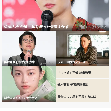
佐藤大樹 台湾土産を贈った先輩明かす
再婚発表 お相手は妊娠中
ラスト30秒で状況一変
「ウマ娘」声優 結婚発表
鈴木砂羽 子宮筋腫摘出
都合のよい恋を卒業するには
朝活コスメ＆インナーケア