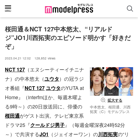
桜田通＆NCT 127中本悠太、“リアルド
ジ”JO1川西拓実のエピソード明かす「好きだ
ぞ」
2023.04.21 12:02
128,852
views
NCT 127
（エヌシーティーイチニナ
ナ）の中本悠太（
ユウタ
）の冠ラジ
オ番組『
NCT 127
ユウタ
のYUTA at
Home』（interfmほか、毎週木曜よ
拡大する
る9時～）の20日放送回に、俳優の
中本悠太、桜田通、川西
拓実（C）モデルプレス
桜田通
がゲスト出演。テレビ東京系
ドラマ25『
クールドジ男子
』（毎週金曜深夜24時52分
～）で共演する
JO1
（ジェイオーワン）の
川西拓実
の“リ