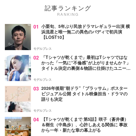
記事ランキング
RANKING
01
小栗旬、5年ぶり民放ドラマレギュラー出演 横
浜流星と唯一無二の異色のバディで初共演
【LOST10】
モデルプレス
02
「Tシャツが乾くまで」最初はTシャツではな
かった「一気に“不倫感”が上がりませんか？」
タイトル決定の裏側＆物語に仕掛けたユニーク
な視点【脚本家・生方美久氏インタビュー】
モデルプレス
03
2026年後期“朝ドラ”「ブラッサム」ポスター
ビジュアル公開 タイトル映像担当・ドラマの
語りも決定
モデルプレス
04
【Tシャツが乾くまで 第5話】咲子（蒼井優）
＆樹生（中島歩）、心許しあえる関係に 事故
から一年・新たな章の幕上がる