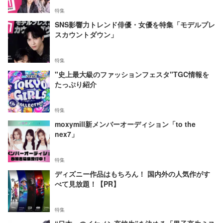
特集
SNS影響力トレンド俳優・女優を特集「モデルプレ
スカウントダウン」
特集
"史上最大級のファッションフェスタ"TGC情報を
たっぷり紹介
特集
moxymill新メンバーオーディション「to the
nex7」
特集
ディズニー作品はもちろん！ 国内外の人気作がす
べて見放題！【PR】
特集