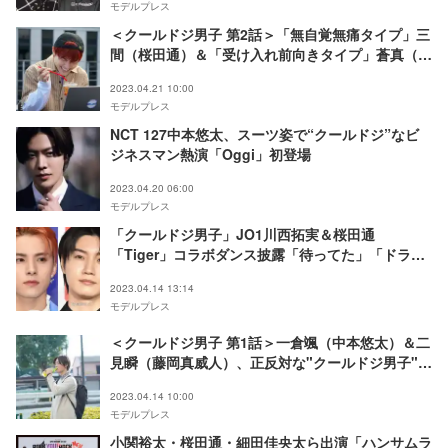
モデルプレス
＜クールドジ男子 第2話＞「無自覚無痛タイプ」三
間（桜田通）＆「受け入れ前向きタイプ」蒼真（川
西拓実）、2人の“クールドジ”な実態とは？
2023.04.21 10:00
モデルプレス
NCT 127中本悠太、スーツ姿で“クールドジ”なビ
ジネスマン熱演「Oggi」初登場
2023.04.20 06:00
モデルプレス
「クールドジ男子」JO1川西拓実＆桜田通
「Tiger」コラボダンス披露「待ってた」「ドラマ
楽しみ」の声
2023.04.14 13:14
モデルプレス
＜クールドジ男子 第1話＞一倉颯（中本悠太）＆二
見瞬（藤岡真威人）、正反対な"クールドジ男子"の
日常明らかに
2023.04.14 10:00
モデルプレス
小関裕太・桜田通・細田佳央太ら出演「ハンサムラ