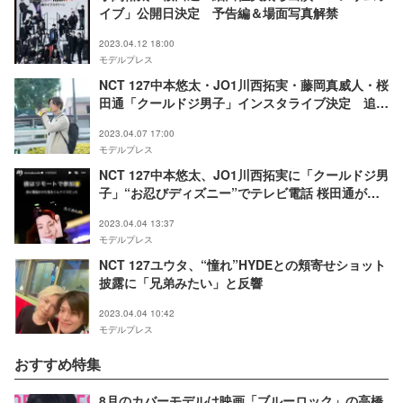
イブ」公開日決定 予告編＆場面写真解禁
2023.04.12 18:00
モデルプレス
NCT 127中本悠太・JO1川西拓実・藤岡真威人・桜
田通「クールドジ男子」インスタライブ決定 追加
キャスト＆場面写真解禁
2023.04.07 17:00
モデルプレス
NCT 127中本悠太、JO1川西拓実に「クールドジ男
子」“お忍びディズニー”でテレビ電話 桜田通が写
真公開
2023.04.04 13:37
モデルプレス
NCT 127ユウタ、“憧れ”HYDEとの頬寄せショット
披露に「兄弟みたい」と反響
2023.04.04 10:42
モデルプレス
おすすめ特集
8月のカバーモデルは映画「ブルーロック」の高橋