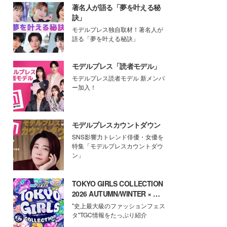
著名人が語る「夢を叶える秘
訣」
モデルプレス独自取材！著名人が
語る「夢を叶える秘訣」
モデルプレス「読者モデル」
モデルプレス読者モデル 新メンバ
ー加入！
モデルプレスカウントダウン
SNS影響力トレンド俳優・女優を
特集「モデルプレスカウントダウ
ン」
TOKYO GIRLS COLLECTION
2026 AUTUMN/WINTER × モ
デルプレス
"史上最大級のファッションフェス
タ"TGC情報をたっぷり紹介