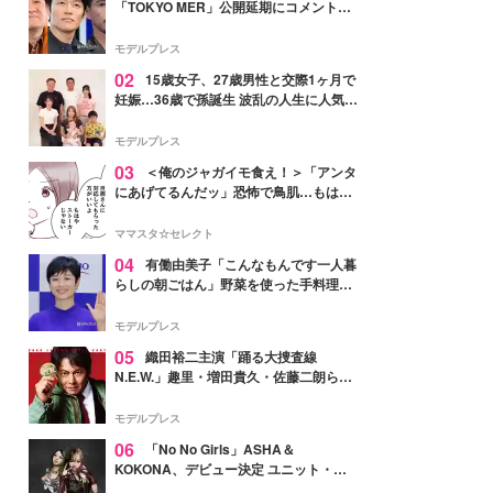
「TOKYO MER」公開延期にコメント
「現実のヒーローたちにチームMERから
最大の敬意とエールを」
モデルプレス
02
15歳女子、27歳男性と交際1ヶ月で
妊娠…36歳で孫誕生 波乱の人生に人気タ
レント思わずツッコミ「だいぶ危ねえ
よ！」
モデルプレス
03
＜俺のジャガイモ食え！＞「アンタ
にあげてるんだッ」恐怖で鳥肌…もはや
ストーカー？【第3話まんが】
ママスタ☆セレクト
04
有働由美子「こんなもんです一人暮
らしの朝ごはん」野菜を使った手料理公
開「作ってみたい」「ヘルシーで美味し
そう」と反響
モデルプレス
05
織田裕二主演「踊る大捜査線
N.E.W.」趣里・増田貴久・佐藤二朗ら新
メンバー紹介映像解禁 各キャラクター象
徴する“謎のキーワード”も
モデルプレス
06
「No No Girls」ASHA＆
KOKONA、デビュー決定 ユニット・
TAKARAとしてセルフプロデュース楽曲