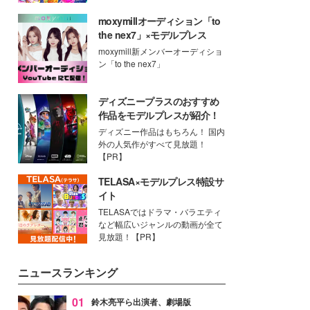
moxymillオーディション「to
the nex7」×モデルプレス
moxymill新メンバーオーディショ
ン「to the nex7」
ディズニープラスのおすすめ
作品をモデルプレスが紹介！
ディズニー作品はもちろん！ 国内
外の人気作がすべて見放題！
【PR】
TELASA×モデルプレス特設サ
イト
TELASAではドラマ・バラエティ
など幅広いジャンルの動画が全て
見放題！【PR】
ニュースランキング
01
鈴木亮平ら出演者、劇場版