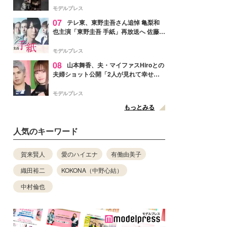
リリースへ
モデルプレス
07
テレ東、東野圭吾さん追悼 亀梨和
也主演「東野圭吾 手紙」再放送へ 佐藤隆
太・本田翼・中村倫也ら出演
モデルプレス
08
山本舞香、夫・マイファスHiroとの
夫婦ショット公開「2人が見れて幸せ」
「仲の良さが伝わってくる」と反響
モデルプレス
もっとみる
人気のキーワード
賀来賢人
愛のハイエナ
有働由美子
織田裕二
KOKONA（中野心結）
中村倫也