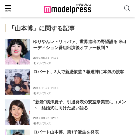
「山本博」に関する記事
ゆりやんレトリィバァ、世界進出の野望語る 米オ
ーディション番組出演後オファー殺到？
2019.06.18 14:03
モデルプレス
ロバート、3人で新憑依芸？報道陣に本気の接客
2017.11.27 14:18
モデルプレス
“新婚”横澤夏子、引退発表の安室奈美恵にコメン
ト 結婚式に向けた思い語る
2017.09.26 12:36
モデルプレス
ロバート山本博、第1子誕生を発表