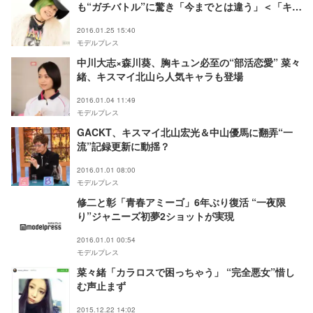
も“ガチバトル”に驚き「今までとは違う」＜「キス
ブサ」潜入インタビュー＞
2016.01.25 15:40
モデルプレス
中川大志×森川葵、胸キュン必至の“部活恋愛” 菜々
緒、キスマイ北山ら人気キャラも登場
2016.01.04 11:49
モデルプレス
GACKT、キスマイ北山宏光＆中山優馬に翻弄“一
流”記録更新に動揺？
2016.01.01 08:00
モデルプレス
修二と彰「青春アミーゴ」6年ぶり復活 “一夜限
り”ジャニーズ初夢2ショットが実現
2016.01.01 00:54
モデルプレス
菜々緒「カラロスで困っちゃう」 “完全悪女”惜し
む声止まず
2015.12.22 14:02