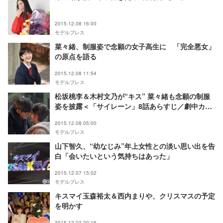
2015.12.08 16:00
モデルプレス
菜々緒、制服姿で念願の女子高生に 「完全悪女」
の原点を語る
2015.12.08 11:54
モデルプレス
松坂桃李＆木村文乃が“キス” 菜々緒も念願の制服
姿を披露＜「サイレーン」8話あらすじ／劇中カッ
ト＞
2015.12.08 05:00
モデルプレス
山下智久、“幼なじみ”年上女性との淡い思い出を告
白「会いたいという気持ちはあった」
2015.12.07 15:02
モデルプレス
キスマイ玉森裕太＆西内まりや、クリスマスの予定
を明かす
2015.12.03 20:16