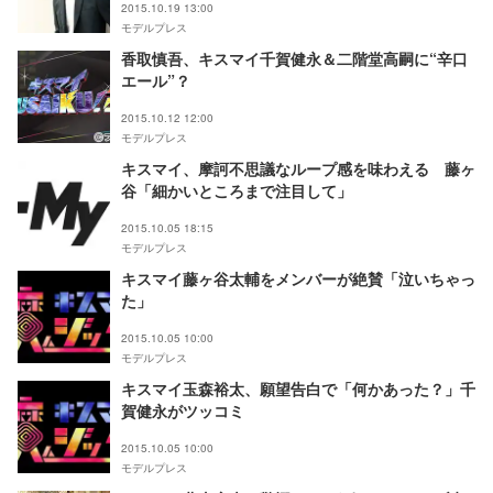
2015.10.19 13:00
モデルプレス
香取慎吾、キスマイ千賀健永＆二階堂高嗣に“辛口
エール”？
2015.10.12 12:00
モデルプレス
キスマイ、摩訶不思議なループ感を味わえる 藤ヶ
谷「細かいところまで注目して」
2015.10.05 18:15
モデルプレス
キスマイ藤ヶ谷太輔をメンバーが絶賛「泣いちゃっ
た」
2015.10.05 10:00
モデルプレス
キスマイ玉森裕太、願望告白で「何かあった？」千
賀健永がツッコミ
2015.10.05 10:00
モデルプレス