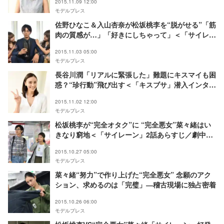
2015.11.09 12:00
モデルプレス
佐野ひなこ＆入山杏奈が松坂桃李を“脱がせる”「筋
肉の質感が…」「好きにしちゃって」＜「サイレー
ン」3話あらすじ／劇中カット＞
2015.11.03 05:00
モデルプレス
長谷川潤「リアルに緊張した」難題にキスマイも困
惑？“珍行動”飛び出す＜「キスブサ」潜入インタビ
ュー＞
2015.11.02 12:00
モデルプレス
松坂桃李が“完全オタク”に “完全悪女”菜々緒はい
きなり窮地＜「サイレーン」2話あらすじ／劇中カ
ット＞
2015.10.27 05:00
モデルプレス
菜々緒“努力”で作り上げた“完全悪女” 念願のアク
ション、求めるのは「完璧」―稽古現場に独占密着
2015.10.26 06:00
モデルプレス