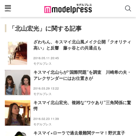
「北山宏光」に関する記事
ざわちん、キスマイ北山風メイク公開「クオリティ
高い」と反響 藤ヶ谷との共通点も
2016.05.11 20:45
モデルプレス
キスマイ北山らが“国際問題”を調査 川崎希の夫・
アレクサンダーにはお仕置きが
2016.03.29 13:22
モデルプレス
キスマイ北山宏光、複雑な“ワケあり”三角関係に驚
愕
2016.02.23 11:39
モデルプレス
キスマイ×ローラで過去最難関テーマ！野沢直子