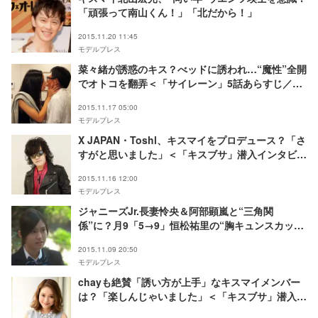
「頑張って南山くん！」「北だから！」
2015.11.20 11:45
モデルプレス
菜々緒が誘惑のキス？べッドに誘われ…“魔性”全開
でオトコを翻弄＜「サイレーン」5話あらすじ／劇
中カット＞
2015.11.17 05:00
モデルプレス
X JAPAN・Toshl、キスマイをプロデュース？「さ
すがと思いました」＜「キスブサ」潜入インタビュ
ー＞
2015.11.16 12:00
モデルプレス
ジャニーズJr.長妻怜央＆阿部顕嵐と“三角関
係”に？月9「5→9」恒松祐里の“胸キュンスカッ
と”
2015.11.09 20:50
モデルプレス
chayも絶賛「誘い方が上手」なキスマイメンバー
は？「楽しんじゃいました」＜「キスブサ」潜入イ
ンタビュー＞