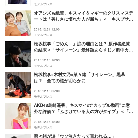
モデルプレス
オアシズも絶賛、キスマイ＆マギーのクリスマスデ
ートは「美しさに慣れた人が勝ち」＜「キスブサ」
潜入インタビュー＞
2015.12.21 12:00
モデルプレス
松坂桃李「ごめん…」涙の理由とは？ 原作者絶賛
の結末＜「サイレーン」最終話あらすじ／劇中カッ
ト＞
2015.12.15 16:03
モデルプレス
松坂桃李×木村文乃×菜々緒「サイレーン」黒幕
は？ 全ての謎が明らかに
2015.12.15 05:00
モデルプレス
AKB48島崎遥香、キスマイの“カップル動画”に意
外な評価？「ふざけている人の方がタイプ」＜「キ
スブサ」潜入インタビュー＞
2015.12.14 12:00
モデルプレス
菜々緒が涙「ウソ泣きだって言われる…」