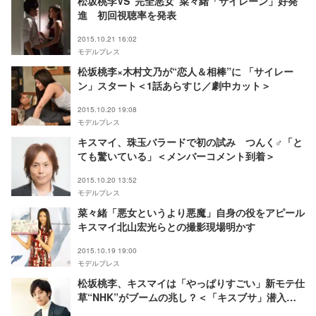
松坂桃李VS“完全悪女”菜々緒「サイレーン」好発
進 初回視聴率を発表
2015.10.21 16:02
モデルプレス
松坂桃李×木村文乃が“恋人＆相棒”に 「サイレー
ン」スタート＜1話あらすじ／劇中カット＞
2015.10.20 19:08
モデルプレス
キスマイ、珠玉バラードで初の試み つんく♂「と
ても驚いている」＜メンバーコメント到着＞
2015.10.20 13:52
モデルプレス
菜々緒「悪女というより悪魔」自身の役をアピール
キスマイ北山宏光らとの撮影現場明かす
2015.10.19 19:00
モデルプレス
松坂桃李、キスマイは「やっぱりすごい」新モテ仕
草“NHK”がブームの兆し？＜「キスブサ」潜入イ
ンタビュー＞