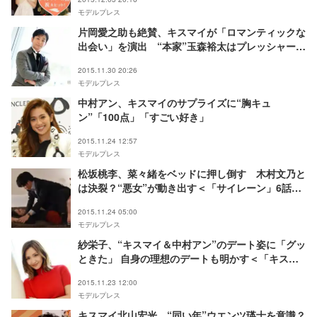
モデルプレス
片岡愛之助も絶賛、キスマイが「ロマンティックな
出会い」を演出 “本家”玉森裕太はプレッシャー？
＜「キスブサ」潜入インタビュー＞
2015.11.30 20:26
モデルプレス
中村アン、キスマイのサプライズに“胸キュ
ン”「100点」「すごい好き」
2015.11.24 12:57
モデルプレス
松坂桃李、菜々緒をベッドに押し倒す 木村文乃と
は決裂？“悪女”が動き出す＜「サイレーン」6話あ
らすじ／劇中カット＞
2015.11.24 05:00
モデルプレス
紗栄子、“キスマイ＆中村アン”のデート姿に「グッ
ときた」 自身の理想のデートも明かす＜「キスブ
サ」潜入インタビュー＞
2015.11.23 12:00
モデルプレス
キスマイ北山宏光、“同い年”ウエンツ瑛士を意識？