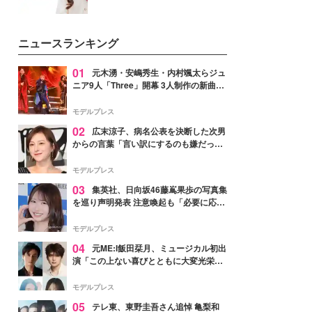
ニュースランキング
01
元木湧・安嶋秀生・内村颯太らジュ
ニア9人「Three」開幕 3人制作の新曲＆
手描きセットに込めた想い「もっと前に
進んで夢を掴みたい」【ゲネプロレポ】
モデルプレス
02
広末涼子、病名公表を決断した次男
からの言葉「言い訳にするのも嫌だっ
た」「言うべきか迷った」
モデルプレス
03
集英社、日向坂46藤嶌果歩の写真集
を巡り声明発表 注意喚起も「必要に応じ
て法的措置を含む対応を検討」
モデルプレス
04
元ME:I飯田栞月、ミュージカル初出
演「この上ない喜びとともに大変光栄」
4年ぶり上演「ファントム」城田優らキ
ャスト発表
モデルプレス
05
テレ東、東野圭吾さん追悼 亀梨和