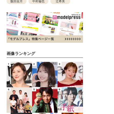
飯田栞月
中村倫也
辻希美
画像ランキング
1
2
3
4
5
6