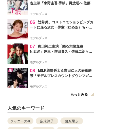
也主演「東野圭吾 手紙」再放送へ 佐藤隆
太・本田翼・中村倫也ら出演
モデルプレス
06
辻希美、コストコでショッピングカ
ートに座る次女・夢空（ゆめあ）ちゃん
の姿公開「乗りこなしてる感じが可愛す
ぎ」「成長を感じる」の声
モデルプレス
07
織田裕二主演「踊る大捜査線
N.E.W.」趣里・増田貴久・佐藤二朗ら新
メンバー紹介映像解禁 各キャラクター象
徴する“謎のキーワード”も
モデルプレス
08
M!LK曽野舜太＆吉田仁人の表紙解
禁「モデルプレスカウントダウンマガジ
ン」巻頭に登場
モデルプレス
もっとみる
人気のキーワード
ジャニーズJr.
広末涼子
藤嶌果歩