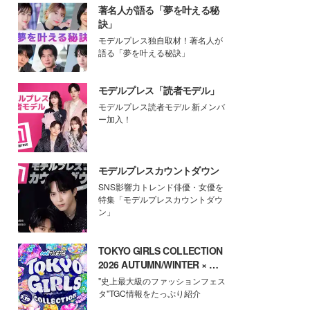
著名人が語る「夢を叶える秘
訣」
モデルプレス独自取材！著名人が
語る「夢を叶える秘訣」
モデルプレス「読者モデル」
モデルプレス読者モデル 新メンバ
ー加入！
モデルプレスカウントダウン
SNS影響力トレンド俳優・女優を
特集「モデルプレスカウントダウ
ン」
TOKYO GIRLS COLLECTION
2026 AUTUMN/WINTER × モ
デルプレス
"史上最大級のファッションフェス
タ"TGC情報をたっぷり紹介