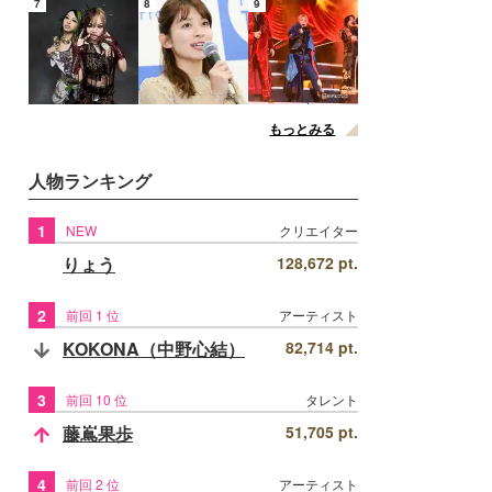
7
8
9
もっとみる
人物ランキング
1
NEW
クリエイター
りょう
128,672 pt.
2
前回 1 位
アーティスト
KOKONA（中野心結）
82,714 pt.
3
前回 10 位
タレント
藤嶌果歩
51,705 pt.
4
前回 2 位
アーティスト