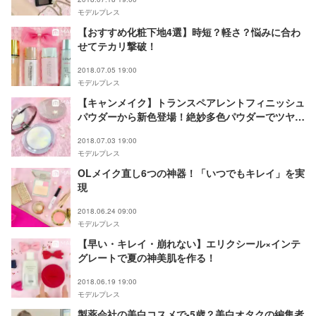
モデルプレス
【おすすめ化粧下地4選】時短？軽さ？悩みに合わ
せてテカリ撃破！
2018.07.05 19:00
モデルプレス
【キャンメイク】トランスペアレントフィニッシュ
パウダーから新色登場！絶妙多色パウダーでツヤほ
わ肌に
2018.07.03 19:00
モデルプレス
OLメイク直し6つの神器！「いつでもキレイ」を実
現
2018.06.24 09:00
モデルプレス
【早い・キレイ・崩れない】エリクシール×インテ
グレートで夏の神美肌を作る！
2018.06.19 19:00
モデルプレス
製薬会社の美白コスメで-5歳？美白オタクの編集者