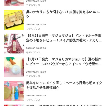
2018.05.28 19:00
モデルプレス
鼻のテカリにもう悩まない！皮脂を抑える5つのコ
ツ
2018.05.19 11:00
モデルプレス
【5月21日発売・マジョマジョ】ドン・キホーテ限
定の下地をレビュー！メイク前後の毛穴・テカリ対
策
2018.05.18 09:00
モデルプレス
【5月21日発売・マジョリカマジョルカ】夏の新作
レビュー！24hパウダーからアイシャドウ待望の新
色まで
2018.05.16 15:00
モデルプレス
簡単キレイにメイク直し！ベースも目元も朝メイク
を復活させる裏技紹介
2018.05.16 09:15
モデルプレス