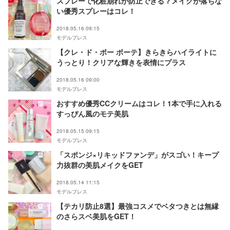
スプレーで化粧崩れが防止できる？メイクが落ちな
い優秀スプレーはコレ！
2018.05.16 09:15
モデルプレス
【クレ・ド・ポー ボーテ】きらきらハイライトに
うっとり！クリアな輝きを表情にプラス
2018.05.16 09:00
モデルプレス
おすすめ優秀CCクリームはコレ！1本で手に入れる
すっぴん風のモテ美肌
2018.05.15 09:15
モデルプレス
「スポンジ×リキッドファンデ」がスゴい！キープ
力抜群の美肌メイクをGET
2018.05.14 11:15
モデルプレス
【テカリ防止8選】最強コスメでベタつきとは無縁
のさらスベ美肌をGET！