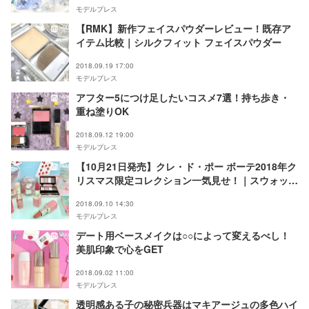
モデルプレス
【RMK】新作フェイスパウダーレビュー！既存ア
イテム比較｜シルクフィット フェイスパウダー
2018.09.19 17:00
モデルプレス
アフター5につけ足したいコスメ7選！持ち歩き・
重ね塗りOK
2018.09.12 19:00
モデルプレス
【10月21日発売】クレ・ド・ポー ボーテ2018年ク
リスマス限定コレクション一気見せ！｜スウォッチ
あり
2018.09.10 14:30
モデルプレス
デート用ベースメイクは○○によって変えるべし！
美肌印象で心をGET
2018.09.02 11:00
モデルプレス
透明感ある子の秘密兵器はマキアージュの多色ハイ