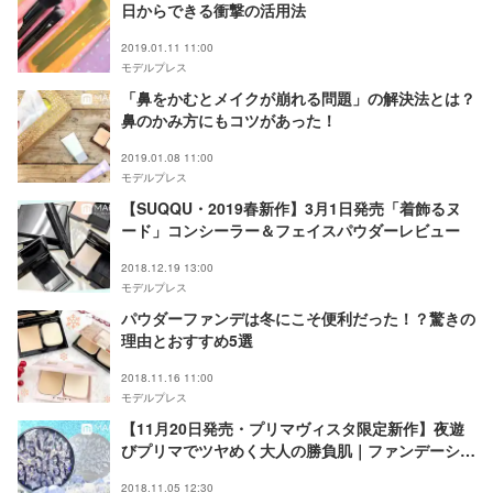
日からできる衝撃の活用法
2019.01.11 11:00
モデルプレス
「鼻をかむとメイクが崩れる問題」の解決法とは？
鼻のかみ方にもコツがあった！
2019.01.08 11:00
モデルプレス
【SUQQU・2019春新作】3月1日発売「着飾るヌ
ード」コンシーラー＆フェイスパウダーレビュー
2018.12.19 13:00
モデルプレス
パウダーファンデは冬にこそ便利だった！？驚きの
理由とおすすめ5選
2018.11.16 11:00
モデルプレス
【11月20日発売・プリマヴィスタ限定新作】夜遊
びプリマでツヤめく大人の勝負肌｜ファンデーショ
ン・フェイスパウダー
2018.11.05 12:30