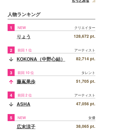
もっとみる
人物ランキング
1
NEW
クリエイター
りょう
128,672 pt.
2
前回 1 位
アーティスト
KOKONA（中野心結）
82,714 pt.
3
前回 10 位
タレント
藤嶌果歩
51,705 pt.
4
前回 2 位
アーティスト
ASHA
47,056 pt.
5
NEW
女優
広末涼子
38,065 pt.