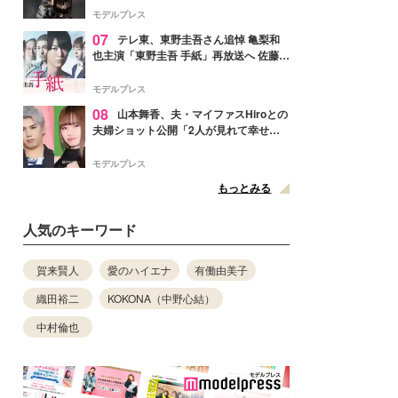
リリースへ
モデルプレス
07
テレ東、東野圭吾さん追悼 亀梨和
也主演「東野圭吾 手紙」再放送へ 佐藤隆
太・本田翼・中村倫也ら出演
モデルプレス
08
山本舞香、夫・マイファスHiroとの
夫婦ショット公開「2人が見れて幸せ」
「仲の良さが伝わってくる」と反響
モデルプレス
もっとみる
人気のキーワード
賀来賢人
愛のハイエナ
有働由美子
織田裕二
KOKONA（中野心結）
中村倫也