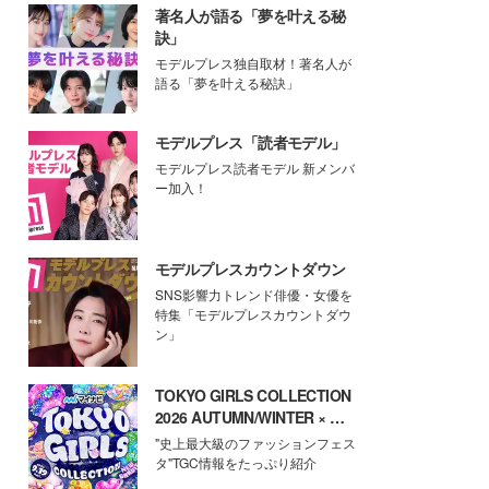
著名人が語る「夢を叶える秘
訣」
モデルプレス独自取材！著名人が
語る「夢を叶える秘訣」
モデルプレス「読者モデル」
モデルプレス読者モデル 新メンバ
ー加入！
モデルプレスカウントダウン
SNS影響力トレンド俳優・女優を
特集「モデルプレスカウントダウ
ン」
TOKYO GIRLS COLLECTION
2026 AUTUMN/WINTER × モ
デルプレス
"史上最大級のファッションフェス
タ"TGC情報をたっぷり紹介