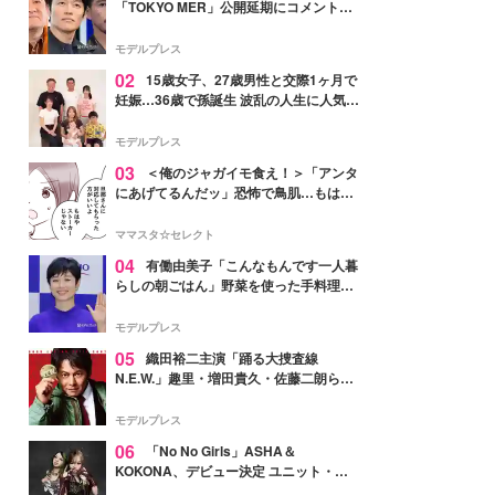
「TOKYO MER」公開延期にコメント
「現実のヒーローたちにチームMERから
最大の敬意とエールを」
モデルプレス
02
15歳女子、27歳男性と交際1ヶ月で
妊娠…36歳で孫誕生 波乱の人生に人気タ
レント思わずツッコミ「だいぶ危ねえ
よ！」
モデルプレス
03
＜俺のジャガイモ食え！＞「アンタ
にあげてるんだッ」恐怖で鳥肌…もはや
ストーカー？【第3話まんが】
ママスタ☆セレクト
04
有働由美子「こんなもんです一人暮
らしの朝ごはん」野菜を使った手料理公
開「作ってみたい」「ヘルシーで美味し
そう」と反響
モデルプレス
05
織田裕二主演「踊る大捜査線
N.E.W.」趣里・増田貴久・佐藤二朗ら新
メンバー紹介映像解禁 各キャラクター象
徴する“謎のキーワード”も
モデルプレス
06
「No No Girls」ASHA＆
KOKONA、デビュー決定 ユニット・
TAKARAとしてセルフプロデュース楽曲