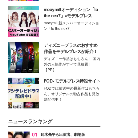
moxymillオーディション「to
the nex7」×モデルプレス
moxymill新メンバーオーディショ
ン「to the nex7」
ディズニープラスのおすすめ
作品をモデルプレスが紹介！
ディズニー作品はもちろん！ 国内
外の人気作がすべて見放題！
【PR】
FOD×モデルプレス特設サイト
FODでは放送中の最新作はもちろ
ん、オリジナルの独占作品も見放
題配信中！
ニュースランキング
01
鈴木亮平ら出演者、劇場版